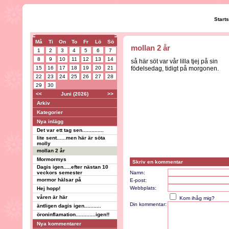
Start
Må
Ti
On
To
Fr
Lö
Sö
mollan 2 år
1
2
3
4
5
6
7
8
9
10
11
12
13
14
så här söt var vår lilla tjej på sin
15
16
17
18
19
20
21
födelsedag, tidigt på morgonen.
22
23
24
25
26
27
28
29
30
<<
Juni (2026)
>>
Arkiv
Kategorier
Nya inlägg
Det var ett tag sen..............
lite sent......men här är söta
molly
mollan 2 år
Mormormys
Skriv en kommentar
Dagis igen.....efter nästan 10
veckors semester
Namn:
mormor hälsar på
E-post:
Webbplats:
Hej hopp!
våren är här
Kom ihåg mig?
Din kommentar:
äntligen dagis igen...........
öroninflamation.............igen!!
Nya kommentarer