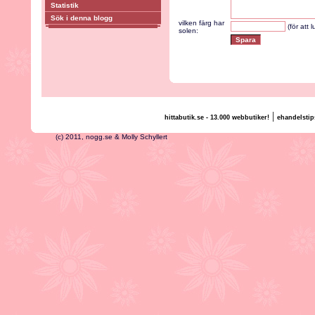
Statistik
Sök i denna blogg
vilken färg har
(för att 
solen:
|
hittabutik.se - 13.000 webbutiker!
ehandelstip
(c) 2011, nogg.se & Molly Schyllert