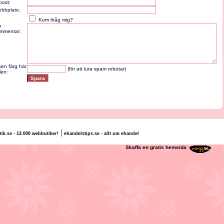
post:
bbplats:
Kom ihåg mig?
n
mmentar:
lken färg har
(för att lura spam robotar)
len:
|
tik.se - 13.000 webbutiker!
ehandelstips.se - allt om ehandel
lly Schyllert
Skaffa en gratis hemsida