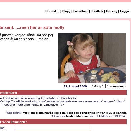
Startsidan
|
Blogg
|
Fotoalbum
|
Gästbok
|
Om mig
|
Logga i
ite sent......men här är söta molly
å julafton var jag såhär söt när jag
att och åt all den goda julmaten.
|
|
18 Januari 2009
-` Molly ´-
1 kommentar
ommentarer
ich is the best service among those listed in this site?<a
ef="http://cnsdigitalmarketing.com/best-seo-companies-in-vancouver-canada" target="_blank"
l="noopener noreferrer">SEO In Vancouver</a>
Webbplats:
http://cnsdigitalmarketing.com/best-seo-companies-in-vancouver-canada
Skrivet av
MichaelJohnson
den 1 Oktober 2019 12:43
kriv en kommentar
mn: