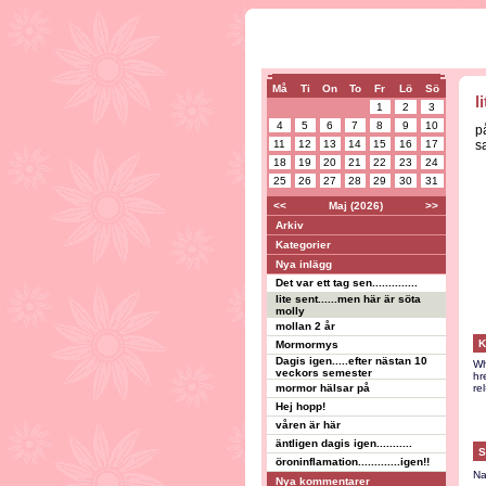
Må
Ti
On
To
Fr
Lö
Sö
l
1
2
3
4
5
6
7
8
9
10
p
11
12
13
14
15
16
17
s
18
19
20
21
22
23
24
25
26
27
28
29
30
31
<<
Maj (2026)
>>
Arkiv
Kategorier
Nya inlägg
Det var ett tag sen..............
lite sent......men här är söta
molly
mollan 2 år
K
Mormormys
Dagis igen.....efter nästan 10
Wh
veckors semester
hr
mormor hälsar på
re
Hej hopp!
våren är här
äntligen dagis igen...........
S
öroninflamation.............igen!!
Na
Nya kommentarer