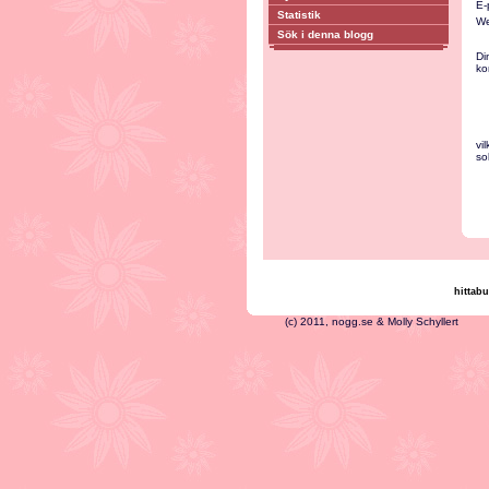
E-
Statistik
We
Sök i denna blogg
Di
ko
vi
so
hittabu
(c) 2011, nogg.se & Mo