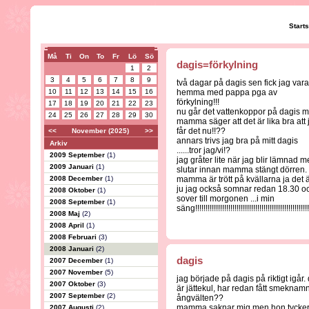
Start
Må
Ti
On
To
Fr
Lö
Sö
dagis=förkylning
1
2
3
4
5
6
7
8
9
två dagar på dagis sen fick jag vara
10
11
12
13
14
15
16
hemma med pappa pga av
förkylning!!!
17
18
19
20
21
22
23
nu går det vattenkoppor på dagis 
24
25
26
27
28
29
30
mamma säger att det är lika bra att 
får det nu!!??
<<
November (2025)
>>
annars trivs jag bra på mitt dagis
Arkiv
......tror jag/vi!?
2009 September
(1)
jag gråter lite när jag blir lämnad 
2009 Januari
(1)
slutar innan mamma stängt dörren.
2008 December
(1)
mamma är trött på kvällarna ja det 
ju jag också somnar redan 18.30 o
2008 Oktober
(1)
sover till morgonen ...i min
2008 September
(1)
säng!!!!!!!!!!!!!!!!!!!!!!!!!!!!!!!!!!!!!!!!!!!!!!!!!!!!!!!
2008 Maj
(2)
2008 April
(1)
2008 Februari
(3)
2008 Januari
(2)
dagis
2007 December
(1)
2007 November
(5)
jag började på dagis på riktigt igår. 
2007 Oktober
(3)
är jättekul, har redan fått smeknam
2007 September
(2)
ångvälten??
mamma saknar mig men hon tycke
2007 Augusti
(2)