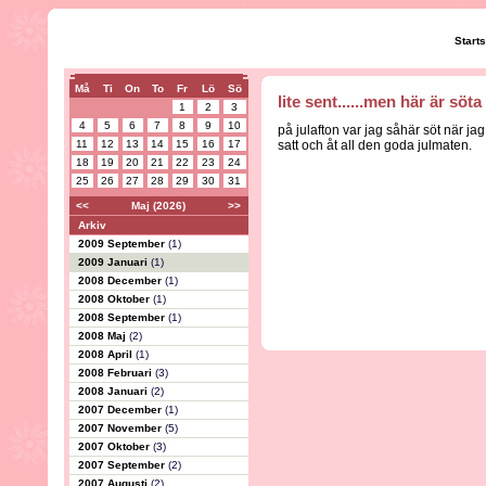
Start
Må
Ti
On
To
Fr
Lö
Sö
lite sent......men här är söta
1
2
3
4
5
6
7
8
9
10
på julafton var jag såhär söt när jag
11
12
13
14
15
16
17
satt och åt all den goda julmaten.
18
19
20
21
22
23
24
25
26
27
28
29
30
31
<<
Maj (2026)
>>
Arkiv
2009 September
(1)
2009 Januari
(1)
2008 December
(1)
2008 Oktober
(1)
2008 September
(1)
2008 Maj
(2)
2008 April
(1)
2008 Februari
(3)
2008 Januari
(2)
2007 December
(1)
2007 November
(5)
2007 Oktober
(3)
2007 September
(2)
2007 Augusti
(2)