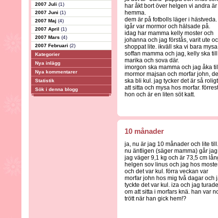
2007 Juli
(1)
har åkt bort över helgen vi andra är
hemma.
2007 Juni
(1)
dem är på fotbolls läger i hästveda.
2007 Maj
(4)
igår var mormor och hälsade på.
2007 April
(1)
idag har mamma kelly moster och
2007 Mars
(4)
johanna och jag förstås, varit ute o
2007 Februari
(2)
shoppat lite. ikväll ska vi bara mysa 
soffan mamma och jag, kelly ska till
Kategorier
marika och sova där.
Nya inlägg
imorgon ska mamma och jag åka til
Nya kommentarer
mormor majsan och morfar john, de
ska bli kul. jag tycker det är så roligt
Statistik
att sitta och mysa hos morfar. förreste
Sök i denna blogg
hon och är en liten söt katt.
10 månader
ja, nu är jag 10 månader och lite till
nu äntligen (säger mamma) går jag!
jag väger 9,1 kg och är 73,5 cm lång
helgen sov linus och jag hos moste
och det var kul. förra veckan var
morfar john hos mig två dagar och 
tyckte det var kul. iza och jag turad
om att sitta i morfars knä. han var n
trött när han gick hem!?