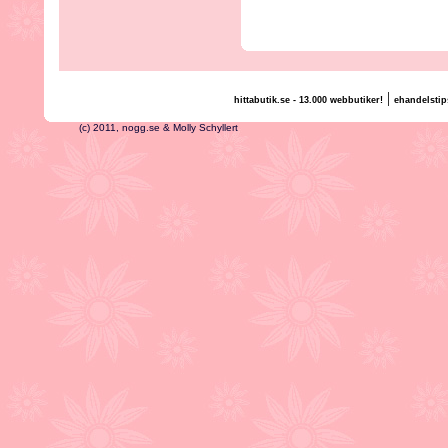
|
hittabutik.se - 13.000 webbutiker!
ehandelstip
(c) 2011, nogg.se & Molly Schyllert