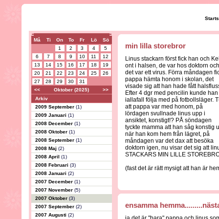
Start
Må
Ti
On
To
Fr
Lö
Sö
min lilla storebror
1
2
3
4
5
6
7
8
9
10
11
12
Linus stackarn först fick han och Ke
13
14
15
16
17
18
19
ont i halsen, de var hos doktorn oc
det var ett virus. Förra måndagen fi
20
21
22
23
24
25
26
pappa hämta honom i skolan, det
27
28
29
30
31
visade sig att han hade fått halsflus
<<
Oktober (2025)
>>
Efter 4 dgr med pencilin kunde han
Arkiv
iallafall följa med på fotbollsläger. 
att pappa var med honom, på
2009 September
(1)
lördagen svullnade linus upp i
2009 Januari
(1)
ansiktet, konstigt!? PÅ söndagen
2008 December
(1)
tyckte mamma att han såg konstig u
2008 Oktober
(1)
när han kom hem från lägret, på
2008 September
(1)
måndagen var det dax att besöka
doktorn igen, nu visar det sig att linus f
2008 Maj
(2)
STACKARS MIN LILLE STOREBR
2008 April
(1)
2008 Februari
(3)
(fast det är rätt mysigt att han är
2008 Januari
(2)
2007 December
(1)
2007 November
(5)
2007 Oktober
(3)
ensamma hemma.........näst
2007 September
(2)
2007 Augusti
(2)
ja det är "bara" pappa och linus so