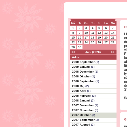
Må
Ti
On
To
Fr
Lö
Sö
m
1
2
3
4
5
6
7
8
9
10
11
12
13
14
L
15
16
17
18
19
20
21
o
d
22
23
24
25
26
27
28
p
29
30
v
<<
Juni (2026)
>>
E
Arkiv
ia
a
2009 September
(1)
l
2009 Januari
(1)
a
2008 December
(1)
t
2008 Oktober
(1)
n
2008 September
(1)
m
do
2008 Maj
(2)
S
2008 April
(1)
2008 Februari
(3)
(
2008 Januari
(2)
2007 December
(1)
2007 November
(5)
2007 Oktober
(3)
e
2007 September
(2)
2007 Augusti
(2)
j