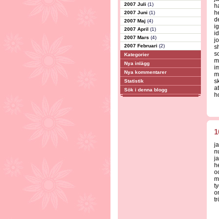
2007 Juli
(1)
h
h
2007 Juni
(1)
d
2007 Maj
(4)
i
2007 April
(1)
i
2007 Mars
(4)
j
2007 Februari
(2)
s
s
Kategorier
m
Nya inlägg
i
Nya kommentarer
m
sk
Statistik
at
Sök i denna blogg
ho
1
ja
n
j
h
o
m
t
o
t