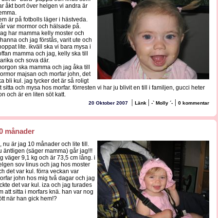
ar åkt bort över helgen vi andra är
emma.
em är på fotbolls läger i hästveda.
går var mormor och hälsade på.
dag har mamma kelly moster och
ohanna och jag förstås, varit ute och
hoppat lite. ikväll ska vi bara mysa i
offan mamma och jag, kelly ska till
arika och sova där.
morgon ska mamma och jag åka till
ormor majsan och morfar john, det
a bli kul. jag tycker det är så roligt
t sitta och mysa hos morfar. förresten vi har ju blivit en till i familjen, gucci heter
n och är en liten söt katt.
|
|
|
20 Oktober 2007
Länk
-` Molly ´-
0 kommentar
0 månader
, nu är jag 10 månader och lite till.
u äntligen (säger mamma) går jag!!!
ag väger 9,1 kg och är 73,5 cm lång. i
elgen sov linus och jag hos moster
ch det var kul. förra veckan var
orfar john hos mig två dagar och jag
yckte det var kul. iza och jag turades
m att sitta i morfars knä. han var nog
rött när han gick hem!?