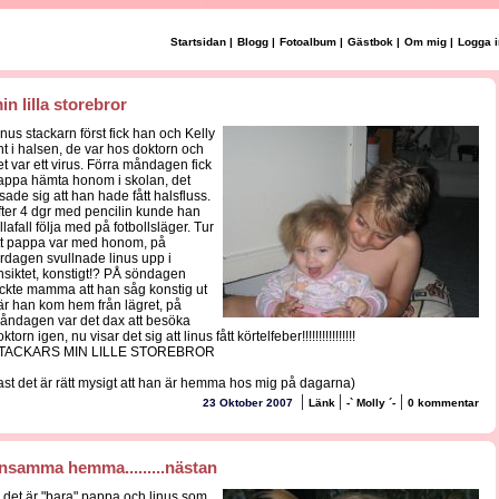
Startsidan
|
Blogg
|
Fotoalbum
|
Gästbok
|
Om mig
|
Logga i
in lilla storebror
inus stackarn först fick han och Kelly
nt i halsen, de var hos doktorn och
et var ett virus. Förra måndagen fick
appa hämta honom i skolan, det
isade sig att han hade fått halsfluss.
fter 4 dgr med pencilin kunde han
llafall följa med på fotbollsläger. Tur
tt pappa var med honom, på
ördagen svullnade linus upp i
nsiktet, konstigt!? PÅ söndagen
yckte mamma att han såg konstig ut
är han kom hem från lägret, på
åndagen var det dax att besöka
ktorn igen, nu visar det sig att linus fått körtelfeber!!!!!!!!!!!!!!!!
TACKARS MIN LILLE STOREBROR
fast det är rätt mysigt att han är hemma hos mig på dagarna)
|
|
|
23 Oktober 2007
Länk
-` Molly ´-
0 kommentar
nsamma hemma.........nästan
a det är "bara" pappa och linus som