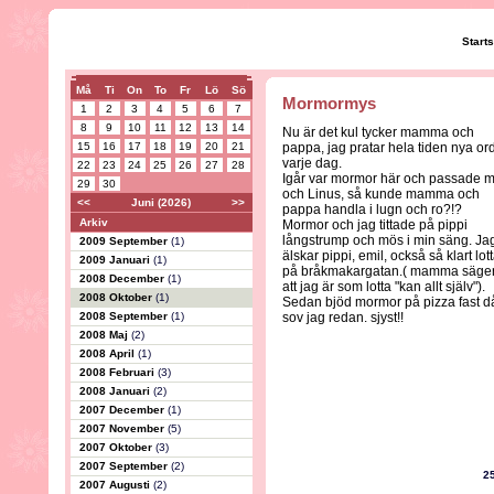
Start
Må
Ti
On
To
Fr
Lö
Sö
Mormormys
1
2
3
4
5
6
7
8
9
10
11
12
13
14
Nu är det kul tycker mamma och
15
16
17
18
19
20
21
pappa, jag pratar hela tiden nya or
varje dag.
22
23
24
25
26
27
28
Igår var mormor här och passade m
29
30
och Linus, så kunde mamma och
<<
Juni (2026)
>>
pappa handla i lugn och ro?!?
Arkiv
Mormor och jag tittade på pippi
långstrump och mös i min säng. Ja
2009 September
(1)
älskar pippi, emil, också så klart lot
2009 Januari
(1)
på bråkmakargatan.( mamma säge
2008 December
(1)
att jag är som lotta "kan allt själv").
2008 Oktober
(1)
Sedan bjöd mormor på pizza fast d
2008 September
(1)
sov jag redan. sjyst!!
2008 Maj
(2)
2008 April
(1)
2008 Februari
(3)
2008 Januari
(2)
2007 December
(1)
2007 November
(5)
2007 Oktober
(3)
2007 September
(2)
2
2007 Augusti
(2)