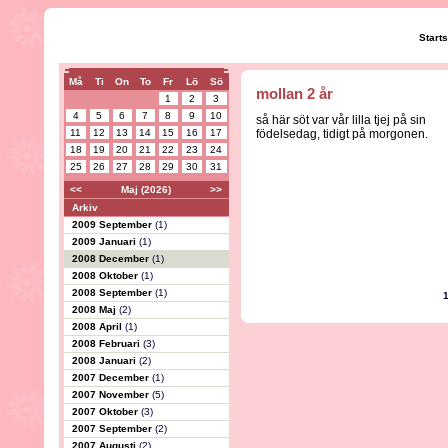
Start
Må
Ti
On
To
Fr
Lö
Sö
mollan 2 år
1
2
3
4
5
6
7
8
9
10
så här söt var vår lilla tjej på sin
11
12
13
14
15
16
17
födelsedag, tidigt på morgonen.
18
19
20
21
22
23
24
25
26
27
28
29
30
31
<<
Maj (2026)
>>
Arkiv
2009 September
(1)
2009 Januari
(1)
2008 December
(1)
2008 Oktober
(1)
2008 September
(1)
2008 Maj
(2)
2008 April
(1)
2008 Februari
(3)
2008 Januari
(2)
2007 December
(1)
2007 November
(5)
2007 Oktober
(3)
2007 September
(2)
2007 Augusti
(2)