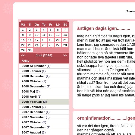
Start
Må
Ti
On
To
Fr
Lö
Sö
äntligen dagis igen...........
1
2
3
4
5
6
7
8
9
10
11
12
13
14
idag har jag fått gå till dagis igen, ku
15
16
17
18
19
20
21
men ni kan tro att jag var trött när j
kom hem. jag somnade redan 17.3
22
23
24
25
26
27
28
mamman i huset är också trött hon
29
30
håller nämligen på att renovera lite.
<<
Juni (2026)
>>
hon började riva tapeter i mitt rum,
Arkiv
helt plötsligt rev hon ner dem i hall
ocksåpappa har hyrt en jättestor
2009 September
(1)
slipmaskin och den får ingen röra
2009 Januari
(1)
förutom mamma då, det är nåt med
2008 December
(1)
mamma och stora maskiner vet inte
2008 Oktober
(1)
riktigt vad? (hon tror nog att det bar
2008 September
(1)
är hon som kan fixa och dona) jaja
hon blir väl klar nån dag så smånin
2008 Maj
(2)
så länge pysslar jag med lite annat.......
2008 April
(1)
2008 Februari
(3)
2008 Januari
(2)
2007 December
(1)
2007 November
(5)
öroninflamation.............igen
2007 Oktober
(3)
så var det dax igen, öroninflamatio
2007 September
(2)
den här gången också.
2007 Augusti
(2)
mamma ordnade så att jag iallafall