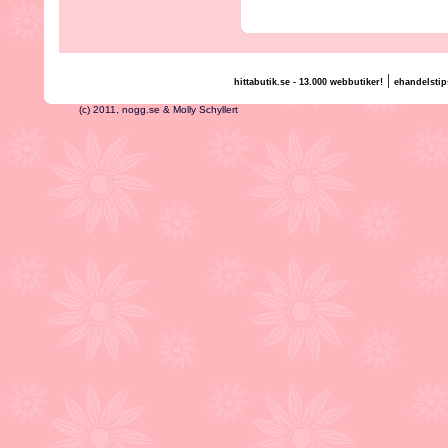
|
hittabutik.se - 13.000 webbutiker!
ehandelstip
(c) 2011, nogg.se & Molly Schyllert