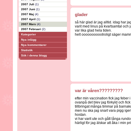
2007 Juli
(1)
2007 Juni
(1)
glader
2007 Maj
(4)
2007 April
(1)
så här glad är jag alltid. idag har ja
2007 Mars
(4)
varit med linus på kvartsamtal och 
2007 Februari
(2)
var lika glad hela tiden.
helt ooooooooootroligt säger mam
Kategorier
Nya inlägg
Nya kommentarer
Statistik
Sök i denna blogg
var är våren?????????
efter min vaccination fick jag feber i tv
ovanpå det blev jag förkyld och fi
tillbringat många timmar på barnaku
men nu ska jag snart vara pigg igen
hostan.
vi har varit ute och gått långa rundor
härligt för jag älskar att åka i min 