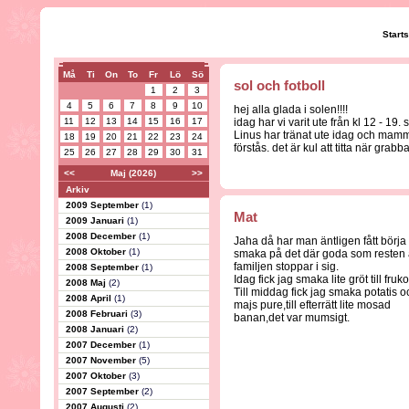
Start
Må
Ti
On
To
Fr
Lö
Sö
sol och fotboll
1
2
3
4
5
6
7
8
9
10
hej alla glada i solen!!!!
11
12
13
14
15
16
17
idag har vi varit ute från kl 12 - 19.
Linus har tränat ute idag och mamma
18
19
20
21
22
23
24
förstås. det är kul att titta när gra
25
26
27
28
29
30
31
<<
Maj (2026)
>>
Arkiv
2009 September
(1)
Mat
2009 Januari
(1)
2008 December
(1)
Jaha då har man äntligen fått börja
2008 Oktober
(1)
smaka på det där goda som resten
familjen stoppar i sig.
2008 September
(1)
Idag fick jag smaka lite gröt till fruko
2008 Maj
(2)
Till middag fick jag smaka potatis o
2008 April
(1)
majs pure,till efterrätt lite mosad
2008 Februari
(3)
banan,det var mumsigt.
2008 Januari
(2)
2007 December
(1)
2007 November
(5)
2007 Oktober
(3)
2007 September
(2)
2007 Augusti
(2)