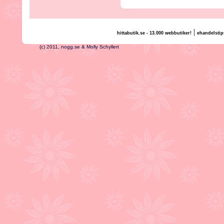
|
hittabutik.se - 13.000 webbutiker!
ehandelstip
(c) 2011, nogg.se & Molly Schyllert