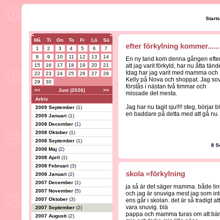
Start
Må
Ti
On
To
Fr
Lö
Sö
efter förkylning kommer...........
1
2
3
4
5
6
7
8
9
10
11
12
13
14
En ny tand kom denna gången efte
15
16
17
18
19
20
21
att jag varit förkyld, har nu åtta tänd
Idag har jag varit med mamma och
22
23
24
25
26
27
28
Kelly på Nova och shoppat. Jag so
29
30
förstås i nästan två timmar och
<<
Juni (2026)
>>
missade det mesta.
Arkiv
Jag har nu tagit sju!!!! steg, börjar bl
2009 September
(1)
en baddare på detta med att gå nu.
2009 Januari
(1)
2008 December
(1)
2008 Oktober
(1)
2008 September
(1)
8 S
2008 Maj
(2)
2008 April
(1)
2008 Februari
(3)
skola =förkylning
2008 Januari
(2)
2007 December
(1)
ja så är det säger mamma. både li
2007 November
(5)
och jag är snuviga mest jag som in
2007 Oktober
(3)
ens går i skolan. det är så tradigt att
vara snuvig. blä
2007 September
(2)
pappa och mamma turas om att bä
2007 Augusti
(2)