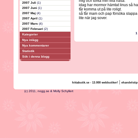
mig och torka min lilla näsa.
2007 Juli
(1)
idag har mormor hämtat linus så h
2007 Juni
(1)
får komma ut på lite roligt.
2007 Maj
(4)
så får mam och pap försöka slappa
lite när jag sover.
2007 April
(1)
2007 Mars
(4)
2007 Februari
(2)
1
Kategorier
Nya inlägg
Nya kommentarer
Statistik
Sök i denna blogg
|
hittabutik.se - 13.000 webbutiker!
ehandelstip
(c) 2011, nogg.se & Molly Schyllert