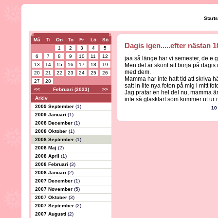
Start
Må
Ti
On
To
Fr
Lö
Sö
Dagis igen.....efter nästan
1
2
3
4
5
6
7
8
9
10
11
12
jaa så länge har vi semester, de e got
13
14
15
16
17
18
19
Men det är skönt att börja på dagis i
med dem.
20
21
22
23
24
25
26
Mamma har inte haft tid att skriva h
27
28
satt in lite nya foton på mig i mitt f
<<
Februari (2023)
>>
Jag pratar en hel del nu, mamma är b
Arkiv
inte så glasklart som kommer ut ur m
2009 September
(1)
10
2009 Januari
(1)
2008 December
(1)
2008 Oktober
(1)
2008 September
(1)
2008 Maj
(2)
2008 April
(1)
2008 Februari
(3)
2008 Januari
(2)
2007 December
(1)
2007 November
(5)
2007 Oktober
(3)
2007 September
(2)
2007 Augusti
(2)