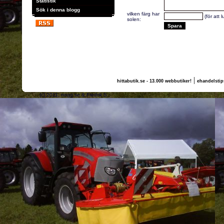
Statistik
Sök i denna blogg
vilken färg har
(för att 
solen:
|
hittabutik.se - 13.000 webbutiker!
ehandelstip
(c) 2011, nogg.se & Fredrik S