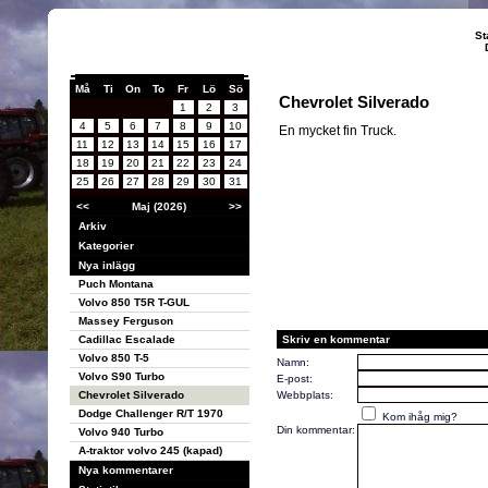
St
Må
Ti
On
To
Fr
Lö
Sö
Chevrolet Silverado
1
2
3
4
5
6
7
8
9
10
En mycket fin Truck.
11
12
13
14
15
16
17
18
19
20
21
22
23
24
25
26
27
28
29
30
31
<<
Maj (2026)
>>
Arkiv
Kategorier
Nya inlägg
Puch Montana
Volvo 850 T5R T-GUL
Massey Ferguson
Cadillac Escalade
Skriv en kommentar
Volvo 850 T-5
Namn:
Volvo S90 Turbo
E-post:
Chevrolet Silverado
Webbplats:
Dodge Challenger R/T 1970
Kom ihåg mig?
Din kommentar:
Volvo 940 Turbo
A-traktor volvo 245 (kapad)
Nya kommentarer