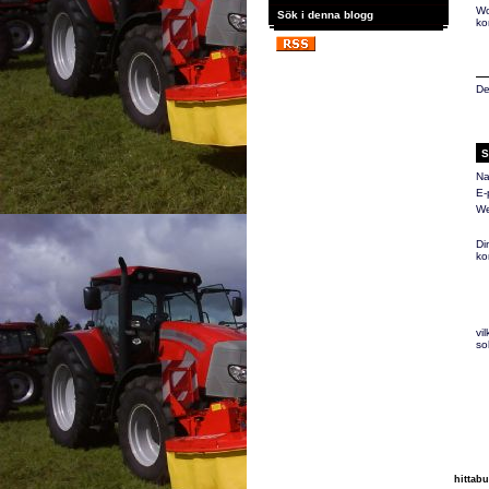
Wo
Sök i denna blogg
ko
De
S
Na
E-
We
Di
ko
vi
so
hittabu