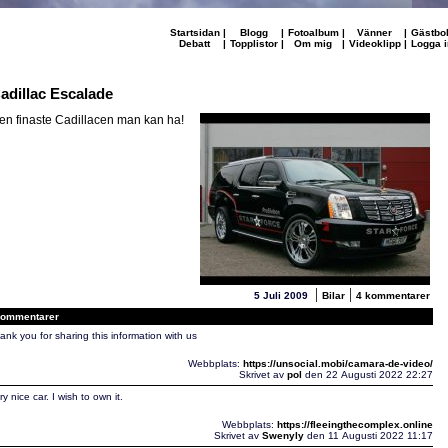
Startsidan
|
Blogg
|
Fotoalbum
|
Vänner
|
Gästbo
Debatt
|
Topplistor
|
Om mig
|
Videoklipp
|
Logga i
adillac Escalade
en finaste Cadillacen man kan ha!
|
|
5 Juli 2009
Bilar
4 kommentarer
ommentarer
ank you for sharing this information with us
Webbplats:
https://unsocial.mobi/camara-de-video/
Skrivet av
pol
den 22 Augusti 2022 22:27
ry nice car. I wish to own it.
Webbplats:
https://fleeingthecomplex.online
Skrivet av
Swenyly
den 11 Augusti 2022 11:17