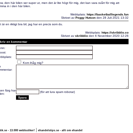
w, den här bilen ser super ut, men det är lite högt för mig, det kan vara svårt för mig att
mma in i den här bilen.
Webbplats:
https://basketballlegends.fun
Skrivet av
Peggy Hutson
den 28 Juli 2021 13:32
t är en riktigt bra bil, jag har en precis som du.
Webbplats:
https://skribblio.co
Skrivet av
skribblio
den 6 November 2020 12:26
kriv en kommentar
mn:
post:
bbplats:
Kom ihåg mig?
n
mmentar:
lken färg har
(för att lura spam robotar)
len:
|
tik.se - 13.000 webbutiker!
ehandelstips.se - allt om ehandel