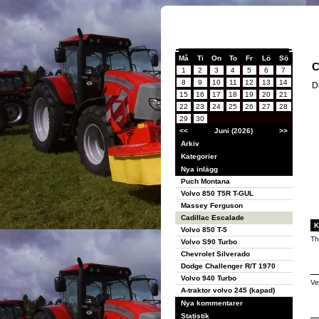
Må
Ti
On
To
Fr
Lö
Sö
C
1
2
3
4
5
6
7
8
9
10
11
12
13
14
D
15
16
17
18
19
20
21
22
23
24
25
26
27
28
29
30
<<
Juni (2026)
>>
Arkiv
Kategorier
Nya inlägg
Puch Montana
Volvo 850 T5R T-GUL
Massey Ferguson
Cadillac Escalade
K
Volvo 850 T-5
Th
Volvo S90 Turbo
Chevrolet Silverado
Dodge Challenger R/T 1970
Volvo 940 Turbo
Ve
A-traktor volvo 245 (kapad)
Nya kommentarer
Statistik