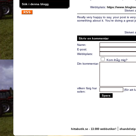
Sök i denna blogg
Webbplats:
https://www.bloglo
Skrivet 
Really very happy to say, your post is very
something about it. You’re doing a great j
Skrivet 
Skriv en kommentar
Namn:
E-post:
Webbplats:
Kom ihåg mig?
Din kommentar:
vilken färg har
(för att 
solen:
|
hittabutik.se - 13.000 webbutiker!
ehandelstip