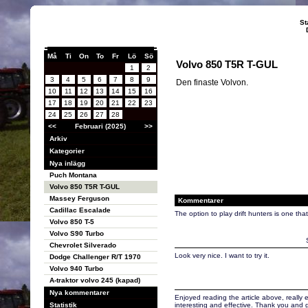
St
Må
Ti
On
To
Fr
Lö
Sö
Volvo 850 T5R T-GUL
1
2
3
4
5
6
7
8
9
Den finaste Volvon.
10
11
12
13
14
15
16
17
18
19
20
21
22
23
24
25
26
27
28
<<
Februari (2025)
>>
Arkiv
Kategorier
Nya inlägg
Puch Montana
Volvo 850 T5R T-GUL
Massey Ferguson
Kommentarer
Cadillac Escalade
The option to play drift hunters is one that I
Volvo 850 T-5
Volvo S90 Turbo
Chevrolet Silverado
Look very nice. I want to try it.
Dodge Challenger R/T 1970
Volvo 940 Turbo
A-traktor volvo 245 (kapad)
Nya kommentarer
Enjoyed reading the article above, really ex
Statistik
interesting and effective. Thank you and g