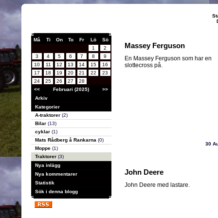
St
Må
Ti
On
To
Fr
Lö
Sö
Massey Ferguson
1
2
3
4
5
6
7
8
9
En Massey Ferguson som har en
10
11
12
13
14
15
16
slottecross på.
17
18
19
20
21
22
23
24
25
26
27
28
<<
Februari (2025)
>>
Arkiv
Kategorier
A-traktorer
(2)
Bilar
(13)
cyklar
(1)
Mats Rådberg å Rankarna
(0)
30 A
Moppe
(1)
Traktorer
(3)
Nya inlägg
John Deere
Nya kommentarer
Statistik
John Deere med lastare.
Sök i denna blogg