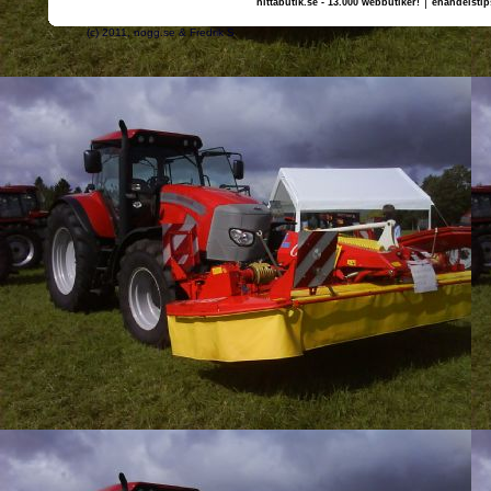
hittabutik.se - 13.000 webbutiker!
ehandelstip
(c) 2011, nogg.se & Fredrik S