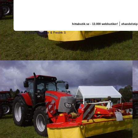
|
hittabutik.se - 13.000 webbutiker!
ehandelstip
(c) 2011, nogg.se & Fredrik S