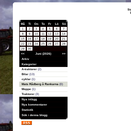
St
Må
Ti
On
To
Fr
Lö
Sö
1
2
3
4
5
6
7
8
9
10
11
12
13
14
15
16
17
18
19
20
21
22
23
24
25
26
27
28
29
30
<<
Juni (2026)
>>
Arkiv
Kategorier
A-traktorer
(2)
Bilar
(13)
cyklar
(1)
Mats Rådberg å Rankarna
(0)
Moppe
(1)
Traktorer
(3)
Nya inlägg
Nya kommentarer
Statistik
Sök i denna blogg