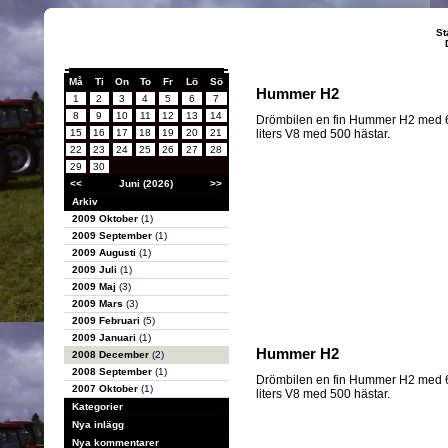
St
Må
Ti
On
To
Fr
Lö
Sö
Hummer H2
1
2
3
4
5
6
7
8
9
10
11
12
13
14
Drömbilen en fin Hummer H2 med 
15
16
17
18
19
20
21
liters V8 med 500 hästar.
22
23
24
25
26
27
28
29
30
<<
Juni (2026)
>>
Arkiv
2009 Oktober
(1)
2009 September
(1)
2009 Augusti
(1)
2009 Juli
(1)
2009 Maj
(3)
2009 Mars
(3)
2009 Februari
(5)
2009 Januari
(1)
Hummer H2
2008 December
(2)
2008 September
(1)
Drömbilen en fin Hummer H2 med 
2007 Oktober
(1)
liters V8 med 500 hästar.
Kategorier
Nya inlägg
Nya kommentarer