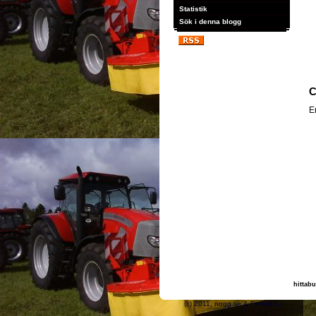
Statistik
Sök i denna blogg
C
E
hittabu
(c) 2011, nogg.se & 