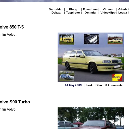
Startsidan
|
Blogg
|
Fotoalbum
|
Vänner
|
Gästbo
Debatt
|
Topplistor
|
Om mig
|
Videoklipp
|
Logga i
olvo 850 T-5
n fin Volvo.
|
|
|
14 Maj 2009
Länk
Bilar
0 kommentar
olvo S90 Turbo
n fin Volvo