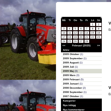
Må
Ti
On
To
Fr
Lö
Sö
V
1
2
3
4
5
6
7
8
9
E
10
11
12
13
14
15
16
17
18
19
20
21
22
23
24
25
26
27
28
<<
Februari (2025)
>>
Arkiv
2009 Oktober
(1)
2009 September
(1)
2009 Augusti
(1)
2009 Juli
(1)
2009 Maj
(3)
2009 Mars
(3)
2009 Februari
(5)
2009 Januari
(1)
V
2008 December
(2)
2008 September
(1)
E
2007 Oktober
(1)
Kategorier
Nya inlägg
Nya kommentarer