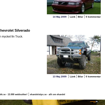
|
|
|
14 Maj 2009
Länk
Bilar
0 kommentar
hevrolet Silverado
n mycket fin Truck.
|
|
|
13 Maj 2009
Länk
Bilar
0 kommentar
|
tik.se - 13.000 webbutiker!
ehandelstips.se - allt om ehandel
Fredrik S
Skaffa en gratis hemsida