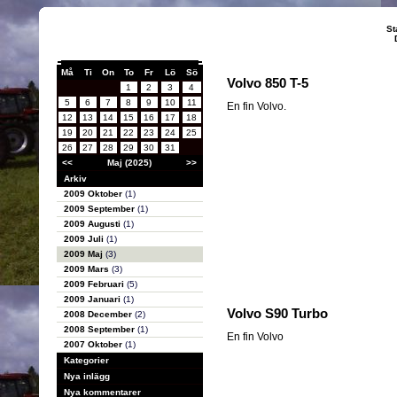
St
Må
Ti
On
To
Fr
Lö
Sö
Volvo 850 T-5
1
2
3
4
5
6
7
8
9
10
11
En fin Volvo.
12
13
14
15
16
17
18
19
20
21
22
23
24
25
26
27
28
29
30
31
<<
Maj (2025)
>>
Arkiv
2009 Oktober
(1)
2009 September
(1)
2009 Augusti
(1)
2009 Juli
(1)
2009 Maj
(3)
2009 Mars
(3)
2009 Februari
(5)
2009 Januari
(1)
Volvo S90 Turbo
2008 December
(2)
2008 September
(1)
En fin Volvo
2007 Oktober
(1)
Kategorier
Nya inlägg
Nya kommentarer