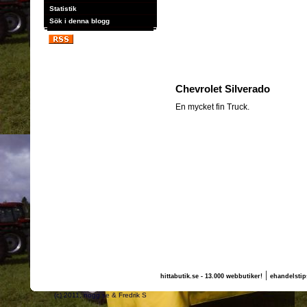
Statistik
Sök i denna blogg
Chevrolet Silverado
En mycket fin Truck.
|
hittabutik.se - 13.000 webbutiker!
ehandelstip
(c) 2011, nogg.se & Fredrik S