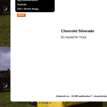
Nya kommentarer
Statistik
Sök i denna blogg
Chevrolet Silverado
En mycket fin Truck.
|
hittabutik.se - 13.000 webbutiker!
ehandelstip
(c) 2011, nogg.se & Fredrik S