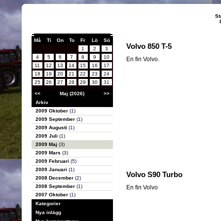
St
Må
Ti
On
To
Fr
Lö
Sö
Volvo 850 T-5
1
2
3
4
5
6
7
8
9
10
En fin Volvo.
11
12
13
14
15
16
17
18
19
20
21
22
23
24
25
26
27
28
29
30
31
<<
Maj (2026)
>>
Arkiv
2009 Oktober
(1)
2009 September
(1)
2009 Augusti
(1)
2009 Juli
(1)
2009 Maj
(3)
2009 Mars
(3)
2009 Februari
(5)
2009 Januari
(1)
Volvo S90 Turbo
2008 December
(2)
2008 September
(1)
En fin Volvo
2007 Oktober
(1)
Kategorier
Nya inlägg