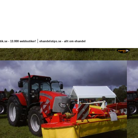
|
tik.se - 13.000 webbutiker!
ehandelstips.se - allt om ehandel
Fredrik S
Skaffa en gratis hemsida