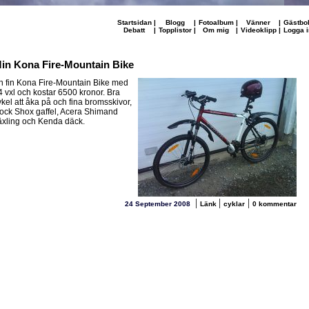
Startsidan
|
Blogg
|
Fotoalbum
|
Vänner
|
Gästbo
Debatt
|
Topplistor
|
Om mig
|
Videoklipp
|
Logga i
in Kona Fire-Mountain Bike
n fin Kona Fire-Mountain Bike med
4 vxl och kostar 6500 kronor. Bra
ykel att åka på och fina bromsskivor,
ock Shox gaffel, Acera Shimand
äxling och Kenda däck.
|
|
|
24 September 2008
Länk
cyklar
0 kommentar