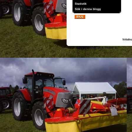
Statistik
Sök i denna blogg
hittabu
(c) 2011, nogg.se & 