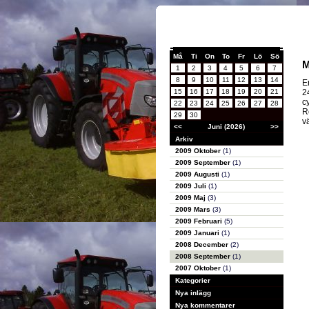
Må
Ti
On
To
Fr
Lö
Sö
M
1
2
3
4
5
6
7
8
9
10
11
12
13
14
E
15
16
17
18
19
20
21
2
c
22
23
24
25
26
27
28
R
29
30
v
<<
Juni (2026)
>>
Arkiv
2009 Oktober
(1)
2009 September
(1)
2009 Augusti
(1)
2009 Juli
(1)
2009 Maj
(3)
2009 Mars
(3)
2009 Februari
(5)
2009 Januari
(1)
2008 December
(2)
2008 September
(1)
2007 Oktober
(1)
Kategorier
Nya inlägg
Nya kommentarer