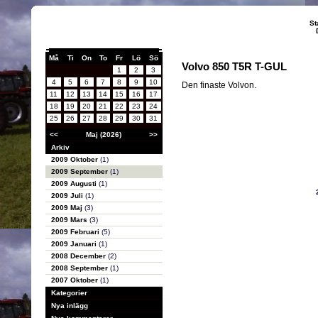
St
Må
Ti
On
To
Fr
Lö
Sö
Volvo 850 T5R T-GUL
1
2
3
4
5
6
7
8
9
10
Den finaste Volvon.
11
12
13
14
15
16
17
18
19
20
21
22
23
24
25
26
27
28
29
30
31
<<
Maj (2026)
>>
Arkiv
2009 Oktober
(1)
2009 September
(1)
2009 Augusti
(1)
2009 Juli
(1)
2009 Maj
(3)
2009 Mars
(3)
2009 Februari
(5)
2009 Januari
(1)
2008 December
(2)
2008 September
(1)
2007 Oktober
(1)
Kategorier
Nya inlägg