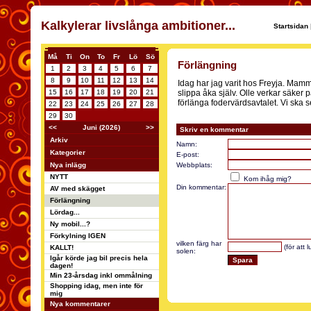
Kalkylerar livslånga ambitioner...
Startsidan
Må
Ti
On
To
Fr
Lö
Sö
Förlängning
1
2
3
4
5
6
7
8
9
10
11
12
13
14
Idag har jag varit hos Freyja. Mamm
15
16
17
18
19
20
21
slippa åka själv. Olle verkar säker på
förlänga fodervärdsavtalet. Vi ska s
22
23
24
25
26
27
28
29
30
<<
Juni (2026)
>>
Skriv en kommentar
Arkiv
Namn:
Kategorier
E-post:
Nya inlägg
Webbplats:
NYTT
Kom ihåg mig?
Din kommentar:
AV med skägget
Förlängning
Lördag...
Ny mobil...?
Förkylning IGEN
vilken färg har
(för att 
KALLT!
solen:
Igår körde jag bil precis hela
dagen!
Min 23-årsdag inkl ommålning
Shopping idag, men inte för
mig
Nya kommentarer