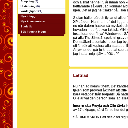
Shopping
(2)
och älskat henne i 5 år innan hon k
fortfarande såklart! Jag kommer aldr
Utställning
(6)
igen. Det är jag helt säker på. Hon 
Vardagligt
(124)
Nya inlägg
Stefan håller på och flyttar ut allt u
Nya kommentarer
XP
på den. Han har haft det liggande
nu när datorn hackar så mycket och 
Statistik
huvuden ihop (det var faktiskt MIN id
Sök i denna blogg
installerar den "nya" Windowset. S
på alla The Sims 2-spelen i grave
Dom säkert tusentals husen jag bygg
ett försök att kopiera alla sparade f
Anywho, det går ju knappt at spela s
jag intalat mig själv.... *GULP*
Lättnad
Nu har jag kommit hem. Det kändes s
tjejen som provred åkt hem att
Olle
bara vetat det från början!!! Då had
Olle är väl den person som jag allra 
Imorrn ska Freyja och Olle tävla 
av 17 ekipage, så vi får se hur det g
SÅ HIMLA SKÖNT att det löser sig 