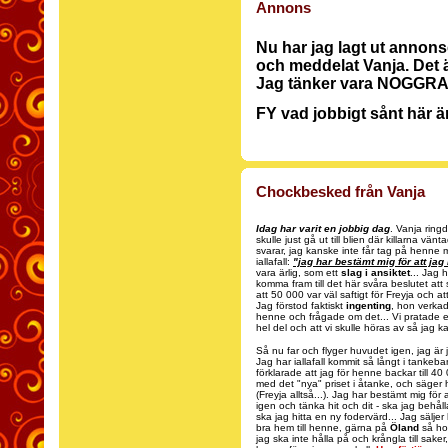
Annons
Nu har jag lagt ut annon
och meddelat Vanja. Det ä
Jag tänker vara NOGGRA
FY vad jobbigt sånt här är.
Chockbesked från Vanja
Idag har varit en jobbig dag
. Vanja ring
skulle just gå ut till blien där killarna vä
svarar, jag kanske inte får tag på henne m
iallafall:
"jag har bestämt mig för att jag 
vara ärlig, som ett
slag i ansiktet
... Jag 
komma fram till det här svåra beslutet att
att 50 000 var väl saftigt för Freyja och
Jag förstod faktiskt
ingenting
, hon verkad
henne och frågade om det... Vi pratade e
hel del och att vi skulle höras av så jag
Så nu far och flyger huvudet igen, jag är j
Jag har iallafall kommit så långt i tankeba
förklarade att jag för henne backar till 4
med det "nya" priset i åtanke, och säger
(Freyja alltså...). Jag har bestämt mig för 
igen och tänka hit och dit - ska jag behåll
ska jag hitta en ny fodervärd... Jag sälje
bra hem till henne, gärna på
Öland
så hon
jag ska inte hålla på och krångla till saker