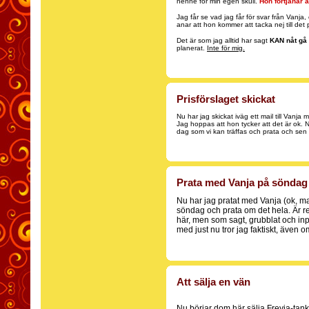
henne för min egen skull.
Hon förtjänar a
Jag får se vad jag får för svar från Vanja
anar att hon kommer att tacka nej till det p
Det är som jag alltid har sagt
KAN nåt gå 
planerat.
Inte för mig.
Prisförslaget skickat
Nu har jag skickat iväg ett mail till Vanja 
Jag hoppas att hon tycker att det är ok. 
dag som vi kan träffas och prata och sen å
Prata med Vanja på söndag
Nu har jag pratat med Vanja (ok, ma
söndag och prata om det hela. Är r
här, men som sagt, grubblat och inpr
med just nu tror jag faktiskt, även om
Att sälja en vän
Nu börjar dom här sälja Freyja-tank