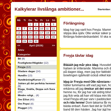
Kalkylerar livslånga ambitioner...
Startsidan
Må
Ti
On
To
Fr
Lö
Sö
Förlängning
1
2
3
4
5
6
7
8
9
10
11
12
Idag har jag varit hos Freyja. Mamm
13
14
15
16
17
18
19
slippa åka själv. Olle verkar säker på
förlänga fodervärdsavtalet. Vi ska s
20
21
22
23
24
25
26
27
28
29
30
<<
April (2026)
>>
Arkiv
Kategorier
Freyja tävlar idag
Bil
(8)
Festligheter/Högtider
(12)
Bläääh jag mår piss idag
. Huvudet
Freyja
(12)
halsen är irriterande. Mamma och dom
Gladare dagar
(14)
på dagen idag, men jag tror faktiskt in
bowlingen igårkväll också vilket känn
Hundliv
(13)
Hundträning/Kurser
(7)
Idag är Freyja med Olle nånstans 
Jakten på det perfekta hemmet
håller tummarna allt vad jag kan, h
(9)
erkänna att jag
önskar att det vore
Klaga, Gnälla, Deppa och Sura
(20)
henne nu, för jag har väl aldrig blivi
Mindre roligt...
(4)
jag fick veta att han vill köpa min li
visat Freyja ett par varv i paddocke
Om Elliot
(40)
och rida henne
! Dom takarna får m
Om Pepsi
(4)
bästa enbart. Även fast det är SUPE
Plugget
(15)
band till den hästen. Jag har ägt he