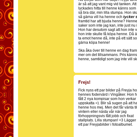
är så att jag vant mig vid tanken. At
lyckades hitta till henne känns som e
så bra där, min lilla stumpa. Hon s
så gärna vill ha henne och
tycker 
framtid har att bjuda henne? Henn
saker som inte jag kan, inte just nu
Hon har desutom sagt att hon inte v
hon inte skulle få köpa henne. Då är 
ta emot henne då, inte på ett sätt 
gärna köpa henne!
Ska åka över till henne en dag framö
mer om det tillsammans. Pris känns 
henne, samtidigt som jag inte vill 
Frejs!
Fick nyss ett par bilder på Freyja h
hennes fodervärd i Vingåker. Hon h
fått 2 nya kompisar som hon verkar
uppskatta =). Blir så sugen på att h
henne hos mej. Men det får vänta til
vintern eller nästa vår när jag
förhoppningsvis fått jobb och fixat
stallplats. Lilla stumpan! <3 Lägger 
ett par Freyjabilder i fotoalbumet.