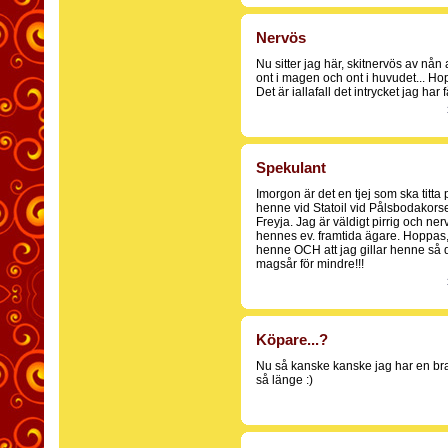
Nervös
Nu sitter jag här, skitnervös av nån 
ont i magen och ont i huvudet... Ho
Det är iallafall det intrycket jag har 
Spekulant
Imorgon är det en tjej som ska tit
henne vid Statoil vid Pålsbodakorset
Freyja. Jag är väldigt pirrig och nervö
hennes ev. framtida ägare. Hoppas, 
henne OCH att jag gillar henne så de
magsår för mindre!!!
Köpare...?
Nu så kanske kanske jag har en bra
så länge :)