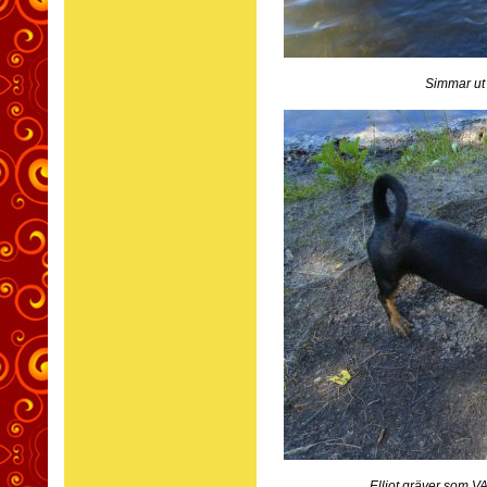
Simmar ut 
Elliot gräver som V