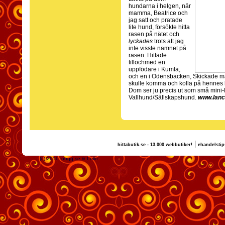
hundarna i helgen, när
mamma, Beatrice och
jag satt och pratade
lite hund, försökte hitta
rasen på nätet och
lyckades
trots att jag
inte visste namnet på
rasen. Hittade
tillochmed en
uppfödare i Kumla,
och en i Odensbacken, Skickade mail
skulle komma och kolla på hennes h
Dom ser ju precis ut som små mini-
Vallhund/Sällskapshund.
www.lanc
|
hittabutik.se - 13.000 webbutiker!
ehandelstip
(c) 2011, nogg.se & Lollo