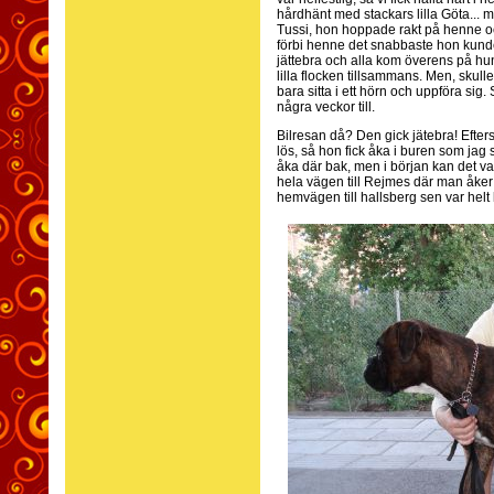
hårdhänt med stackars lilla Göta... m
Tussi, hon hoppade rakt på henne o
förbi henne det snabbaste hon kunde 
jättebra och alla kom överens på hund
lilla flocken tillsammans. Men, skull
bara sitta i ett hörn och uppföra sig.
några veckor till.
Bilresan då? Den gick jätebra! Efter
lös, så hon fick åka i buren som jag
åka där bak, men i början kan det var
hela vägen till Rejmes där man åke
hemvägen till hallsberg sen var helt