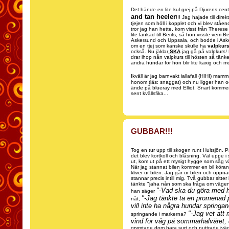
Det hände en lite kul grej på Djurens cente
and tan heeler
!!! Jag hajade till dire
tjejen som höll i kopplet och vi blev stå
tror jag han hette, kom visst från Theres
lite länkad till Berits, så hon visste vem B
Askersund och Uppsala, och bodde i Asker
om en tjej som kanske skulle ha
valpkur
också. Nu jäklar
SKA
jag gå på valpkurs!
drar ihop nån valpkurs till hösten så tän
andra hundar för hon blir lite kaxig och m
Ikväll är jag barnvakt iallafall (HIHI) ma
honom (läs: snaggat) och nu ligger han oc
ände på blueray med Elliot. Snart komme
sent kvällsfika...
GUBBAR!!!
Tog en tur upp till skogen runt Hultsjön. 
det blev kortkoll och blåsning. Väl uppe 
ut, kom ut på ett mysigt hygge som såg v
När jag stannat bilen kommer en bil köran
kliver ur bilen. Jag går ur bilen och öppnar
stannar precis intill mig. Två gubbar sitte
tänkte "jaha nån som ska fråga om vägen 
"-Vad ska du göra med 
han säger
"-Jag tänkte ta en promenad 
nåt,
vill inte ha några hundar springa
"-Jag vet att
springande i markerna?
vind för våg på sommarhalvåret, d
grymtade dom bara surt och puttrade iv