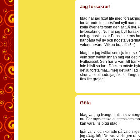
Jag försäkrar!
Idag har jag fixat lite med försäkrin
fortfarande inte bestämt nytt namn..
kolla över eftersom den är
SÅ
dyr. P
livförsäkring. Nu har jag bytt förs
och genast kostar Pepsi inte ens hal
har båda två liv och högsta veterin
veterinärvård. Vilken bra affär! =)
Idag har jag tvättat sen sju imorse.
vem som tvättat innan mig var det int
tvättpasset. Sen har vi varit till ban
inte blivit so far... Däcken måste by
det ju första maj... men det kan jag 
strunta i det hade jag åkt för länge
fixa lite grejer.
Göta
Idag var jag tvungen att ta sovmorgo
nu. För mycket skola, stress och t
kan vara lite pigg idag.
Igår var vi och kollade på valpis 
jag
riktigt
kär! Det var verkligen rät v