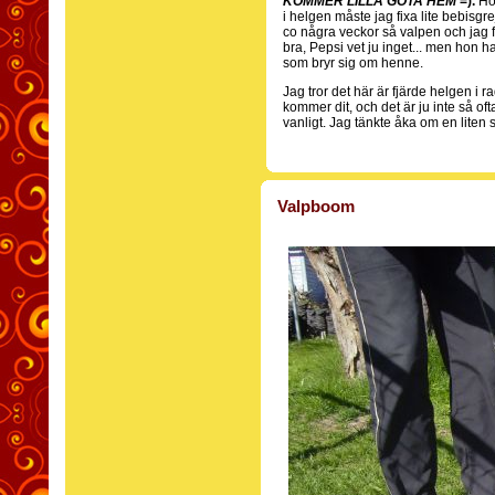
KOMMER LILLA GÖTA HEM
=).
Hon
i helgen måste jag fixa lite bebisg
co några veckor så valpen och jag f
bra, Pepsi vet ju inget... men hon h
som bryr sig om henne.
Jag tror det här är fjärde helgen 
kommer dit, och det är ju inte så ofta
vanligt. Jag tänkte åka om en liten s
Valpboom