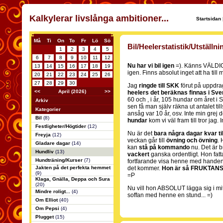
Kalkylerar livslånga ambitioner...
Startsidan
Må
Ti
On
To
Fr
Lö
Sö
Bil/Heelerstatistik/Utställn
1
2
3
4
5
6
7
8
9
10
11
12
Nu har vi bil igen
=). Känns VÄLDIGT 
13
14
15
16
17
18
19
igen. Finns absolut inget att ha till m
20
21
22
23
24
25
26
27
28
29
30
Jag
ringde till SKK
förut på uppdrag
<<
April (2026)
>>
heelers det beräknas finnas i Sve
60 och , i år, 105 hundar om året i 
Arkiv
sen få man själv räkna ut antalet
Kategorier
ansåg var 10 år, osv. Inte min grej
Bil
(8)
hundar
kom vi väl fram till tror jag. 
Festligheter/Högtider
(12)
Nu är det
bara några dagar kvar ti
Freyja
(12)
veckan går till
övning och övning
. 
Gladare dagar
(14)
kan
stå på kommando
nu. Det är br
Hundliv
(13)
vackert
ganska ordentligt. Hon fat
Hundträning/Kurser
(7)
fortfarande visa henne med hande
Jakten på det perfekta hemmet
det kommer.
Hon är så FRUKTANSVÄ
(9)
=P
Klaga, Gnälla, Deppa och Sura
(20)
Nu vill hon ABSOLUT lägga sig i mit
Mindre roligt...
(4)
soffan med henne en stund... =)
Om Elliot
(40)
Om Pepsi
(4)
Plugget
(15)