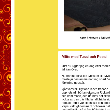
Sitter i Therese´s knä och
Möte med Tussi och Pepsi
Just nu ligger jag en dag efter med 
tid framöver.
Nu har jag blivit lite tveksam till "M
måste ju bestämma nånting snart. Vi
förvirring uppstår.
Igår var vi till Dyltabruk och träffade
upphetsad i början eftersom Rickard
sen kom matte, och då blev det skrik
tyckte att den där lilla får allt hålla 
nog att Pepsi var lite läskig och tog
Pepsi väldigt dominant och leker he
var helfestlig, så vi fick hålla hårt i