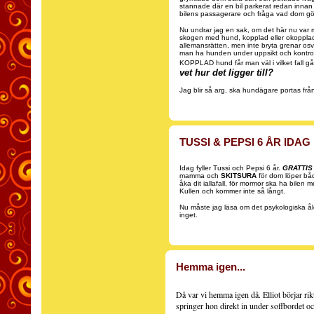
stannade där en bil parkerat redan innan j
bilens passagerare och fråga vad dom gör
Nu undrar jag en sak, om det här nu var
skogen med hund, kopplad eller okopplad?
allemansrätten, men inte bryta grenar os
man ha hunden under uppsikt och kontroll 
KOPPLAD hund får man väl i vilket fall g
vet hur det ligger till?
Jag blir så arg, ska hundägare portas frå
TUSSI & PEPSI 6 ÅR IDAG
Idag fyller Tussi och Pepsi 6 år.
GRATTIS
mamma och
SKITSURA
för dom löper båda
åka dit iallafall, för mormor ska ha bilen m
Kullen och kommer inte så långt.
Nu måste jag läsa om det psykologiska ål
inget.
Hemma igen...
Då var vi hemma igen då. Elliot börjar ri
springer hon direkt in under soffbordet 