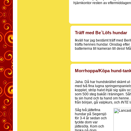
hjärnkontor resten av eftermiddagen/
Träff med Be´Löfs hundar
Ikväll har jag bestämt träff med Beri
träffa hennes hundar. Onsdag efter 1
batterierna till kameran till dess! Må
Morrhoppa/Köpa hund-tank
Jaha. Då har hundskrället skämt ut
med två fina lugna springerspaniels
kopplet, ströp halvt ihjäl sig själv 
som 500 steg bakåt i träningen. Såh
ta sin hund och ta hand om henne. 
från början, gå valpkurs, och
INTE
Såg två jättefina
hundar på Segersjö
för 3-4 år sedan och
tyckte dom var
jättesöta. Kom och
tänka på dom