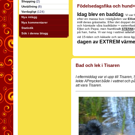
Shopping
(2)
Födelsedagsfika och hund
Utställning
(6)
Vardagligt
(124)
Idag blev en baddag
. Vi var
Nya inlägg
efter en massa bus i trädgården var
Ellio
intill deras gräsmatta. Efter det doppet 
Nya kommentarer
och hämtade våra badkläder + vattenflasko
Statistik
Elliot och Pepsi, men framförallt
STEFAN
b
på han, haha. Vi var nog i vattnet iallafa
Sök i denna blogg
vid 15-tiden och käkade och sen dess lig
dagen av EXTREM värme
Bad och lek i Tisaren
I eftermiddag var vi upp till Tisare
lekte APmycket både i vattnet och på s
att vara Tisaren.