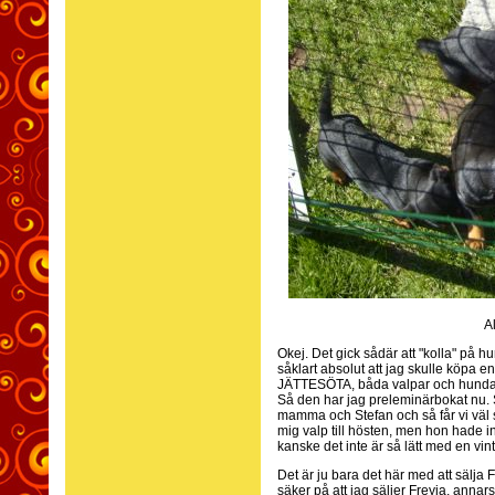
A
Okej. Det gick sådär att "kolla" på h
såklart absolut att jag skulle köpa 
JÄTTESÖTA, båda valpar och hundar. O
Så den har jag preleminärbokat nu. 
mamma och Stefan och så får vi väl se
mig valp till hösten, men hon hade 
kanske det inte är så lätt med en vi
Det är ju bara det här med att sälja
säker på att jag säljer Freyja, annars