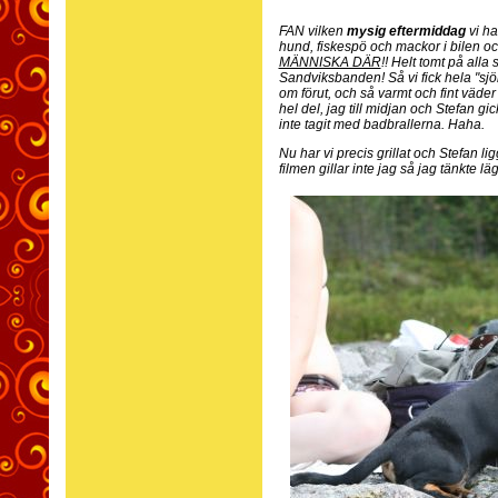
FAN vilken
mysig eftermiddag
vi ha
hund, fiskespö och mackor i bilen och
MÄNNISKA DÄR
!! Helt tomt på alla
Sandviksbanden! Så vi fick hela "sjön
om förut, och så varmt och fint väder
hel del, jag till midjan och Stefan g
inte tagit med badbrallerna. Haha.
Nu har vi precis grillat och Stefan l
filmen gillar inte jag så jag tänkte lä