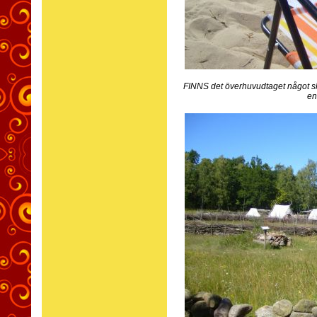
FINNS det överhuvudtaget något sk
en