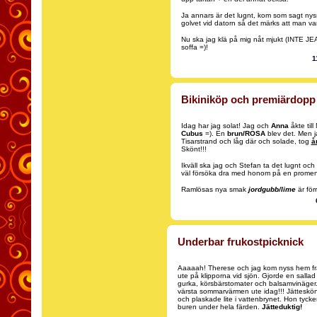
Ja annars är det lugnt, kom som sagt ny
golvet vid datorn så det märks att man var
Nu ska jag klä på mig nåt mjukt (INTE J
soffa =)!
1
Bikiniköp och premiärdopp
Idag har jag solat! Jag och
Anna
åkte till
Cubus
=). En
brun/ROSA
blev det. Men ja
Tisarstrand och låg där och solade, tog
å
Skönt!!!
Ikväll ska jag och Stefan ta det lugnt oc
väl försöka dra med honom på en promenix
Ramlösas nya smak
jordgubb/lime
är för
Underbar frukostpicknick
Aaaaah! Therese och jag kom nyss hem från
ute på klipporna vid sjön. Gjorde en sallad
gurka, körsbärstomater och balsamvinäger.
värsta sommarvärmen ute idag!!! Jätteskö
och plaskade lite i vattenbrynet. Hon tycker 
buren under hela färden.
Jätteduktig!