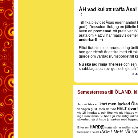
ÅH vad kul att träffa Åsa!
=)
Till fika blev det Åsas egenhändig
god!). Dessutom fick jag en jättefin 
även en
promenad
. Att prata var I
prata om + att vi har massvis gem
underbar!!!
=)
Elliot fick sin motionrunda idag äntl
hon gör efteråt är att fira med ett t
gjorde om vardagsrumsbordet till ka
Nu ska jag ringa Therese
och sen s
snabblagat och ev. gott och glo på 
6 A
Semesterresa till ÖLAND, kli
kort men lyckad Öl
Ja, det blev en
HELT överf
verkligen guld, men det var
vid 18 i fredags, och först vid nio hittade 
inga rum fanns. Vi hade ju inte riktigt räkn
säkerhet, så vi hade ju varken med liggunder
HÅRD(!)
Efter en
natts sömn mellan sol
INGET MER TÄLTS
bestämde vi att