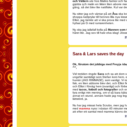
och Vättern
ute hos Malins farmor och farf
gädda och malin en liiiten liten aborre me
gång, så det blev lite nattfiske. Kul var det 
Nu sitter jag och väntar på att
Åsa
ska kvic
shoppa kattprylar till hennes lilla nya kis
Elliot, jag tänkte att vi ska prova lite 
hyfsat på G med rumsrenheten.
Nu ska jag iallafall kolla på
Mannen som t
håret lite. Jag sov till halv elva idag! Jösse
2
Sara & Lars saves the day
Ok, förutom det jobbiga med Freyja idag
^^,
Vid tretiden ringde
Sara
och sa att dom v
ungefär samtidigt som Stefan kom hem, oc
humör (
JAG RIMMADE
), som vanligt. Vi to
fisk, en liten abborre blev det, och Elliot
och Elliot i förväg hem (ovanligt) och förb
med
tacos, fotboll och fotografier
och en
fyra enligt min mening, om vi så bara käka
annat en stund, annars hade jag nog legat 
lättstörd, ja.
Nu har jag missat hela Scrubs, men jag h
med
mamma
nyss i nästan 40 minuter m
att efter ett samtal med mamma känns det
1