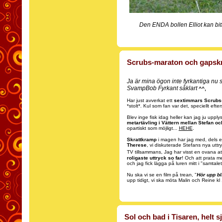
Den ENDA bollen Elliot kan bita
Scrubs-maraton och gapskr
Ja är mina ögon inte fyrkantiga nu s
SvampBob Fyrkant såklart
^^,
Har just avverkat ett
sextimmars Scrubs
*stolt*. Kul som fan var det, speciellt eft
Blev inge fisk idag heller kan jag ju uppl
metartävling i Vättern mellan Stefan oc
opartiskt som möjligt...
HEHE
.
Skrattkramp
i magen har jag med, dels ef
Therese
, vi diskuterade Stefans nya uttry
TV tillsammans, Jag har visst en ovana a
roligaste uttryck so far
! Och att prata 
och jag fick lägga på luren mitt i "samta
Nu ska vi se en film på trean, "
Hör upp bl
upp tidigt, vi ska möta Malin och Reine kl
Sol och bad i Tisaren, helt sj