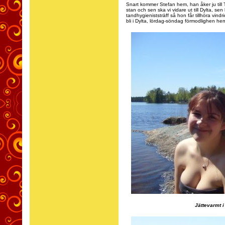
Snart kommer Stefan hem, han åker ju till 
stan och sen ska vi vidare ut till Dylta, sen
tandhygieniststräff så hon får tillhöra vin
bli i Dylta, lördag-söndag förmodlighen h
Jättevarmt i