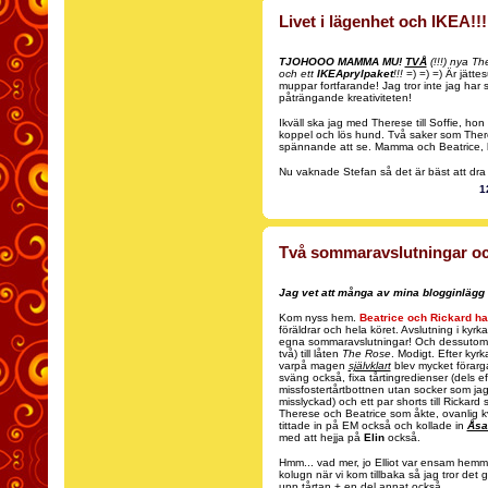
Livet i lägenhet och IKEA!!!
TJOHOOO MAMMA MU!
TVÅ
(!!!) nya T
och ett
IKEAprylpaket
!!!
=) =) =) Är jätt
muppar fortfarande! Jag tror inte jag har
påträngande kreativiteten!
Ikväll ska jag med Therese till Soffie, ho
koppel och lös hund. Två saker som There
spännande att se. Mamma och Beatrice, kan
Nu vaknade Stefan så det är bäst att dra ti
1
Två sommaravslutningar oc
Jag vet att många av mina blogginlägg 
Kom nyss hem.
Beatrice och Rickard ha
föräldrar och hela köret. Avslutning i kyr
egna sommaravslutningar! Och dessutom ö
två) till låten
The Rose
. Modigt. Efter kyr
varpå magen
självklart
blev mycket förargad
sväng också, fixa tårtingredienser (dels 
missfostertårtbottnen utan socker som jag 
misslyckad) och ett par shorts till Rickard
Therese och Beatrice som åkte, ovanlig kva
tittade in på EM också och kollade in
Åsa
med att hejja på
Elin
också.
Hmm... vad mer, jo Elliot var ensam hemm
kolugn när vi kom tillbaka så jag tror det
upp tårtan + en del annat också.