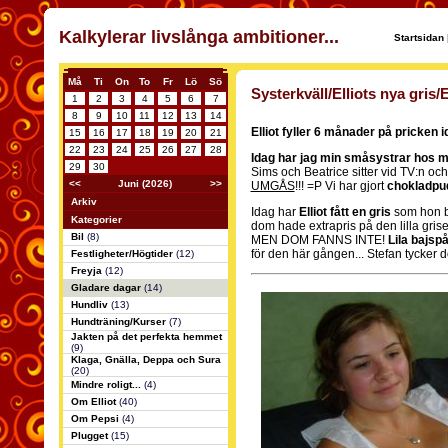
Kalkylerar livslånga ambitioner...
Startsidan
Må
Ti
On
To
Fr
Lö
Sö
Systerkväll/Elliots nya gr
1
2
3
4
5
6
7
8
9
10
11
12
13
14
Elliot fyller 6 månader på pricken id
15
16
17
18
19
20
21
22
23
24
25
26
27
28
Idag har jag min småsystrar hos m
29
30
Sims och Beatrice sitter vid TV:n 
<<
Juni (2026)
>>
UMGÅS
!!! =P Vi har gjort
chokladpu
Arkiv
Idag har
Elliot fått en gris
som hon b
Kategorier
dom hade extrapris på den lilla grise
Bil
(8)
MEN DOM FANNS INTE!
Lila bajsp
för den här gången... Stefan tycker 
Festligheter/Högtider
(12)
Freyja
(12)
Gladare dagar
(14)
Hundliv
(13)
Hundträning/Kurser
(7)
Jakten på det perfekta hemmet
(9)
Klaga, Gnälla, Deppa och Sura
(20)
Mindre roligt...
(4)
Om Elliot
(40)
Om Pepsi
(4)
Plugget
(15)