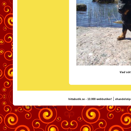
Vad söt
|
hittabutik.se - 13.000 webbutiker!
ehandelstip
(c) 2011, nogg.se & Lollo