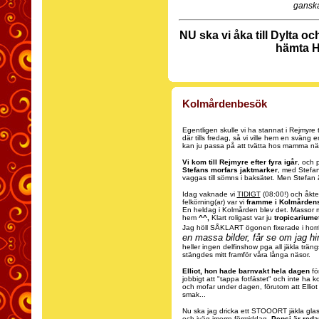
ganska 
NU ska vi åka till Dylta
hämta 
Kolmårdenbesök
Egentligen skulle vi ha stannat i Rejmyre ti
där tills fredag, så vi ville hem en svän
kan ju passa på att tvätta hos mamma nä
Vi kom till Rejmyre efter fyra igår
, och 
Stefans morfars jaktmarker
, med Stefan
vaggas till sömns i baksätet. Men Stefan ä
Idag vaknade vi
TIDIGT
(08:00!) och åkt
felkörning(ar) var vi
framme i Kolmårdens 
En heldag i Kolmården blev det. Massor
hem
^^,
Klart roligast var ju
tropicariume
Jag höll SÅKLART ögonen fixerade i horr
en massa bilder, får se om jag h
heller ingen delfinshow pga all jäkla trän
stängdes mitt framför våra långa näsor.
Elliot, hon hade barnvakt hela dagen
fö
jobbigt att "tappa fotfästet" och inte ha
och mofar under dagen, förutom att Elliot k
smak...
Nu ska jag dricka ett STOOORT jäkla glas
och iväg imorrn förmiddag.
Pepsi är reda