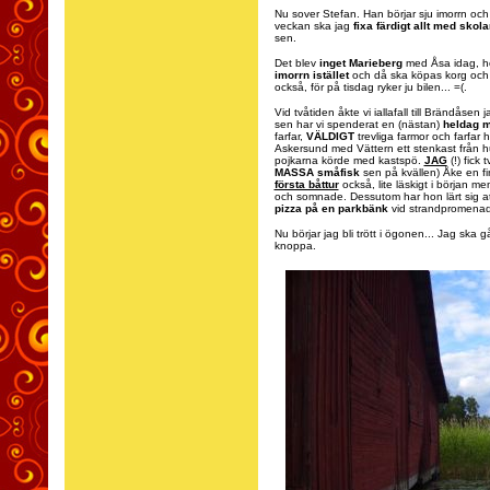
Nu sover Stefan. Han börjar sju imorrn och
veckan ska jag
fixa färdigt allt med skola
sen.
Det blev
inget Marieberg
med Åsa idag, ho
imorrn istället
och då ska köpas korg och fl
också, för på tisdag ryker ju bilen... =(.
Vid tvåtiden åkte vi iallafall till Brändås
sen har vi spenderat en (nästan)
heldag m
farfar,
VÄLDIGT
trevliga farmor och farfar 
Askersund med Vättern ett stenkast från 
pojkarna körde med kastspö.
JAG
(!) fick
MASSA småfisk
sen på kvällen) Åke en f
första båttur
också, lite läskigt i början 
och somnade. Dessutom har hon lärt sig att 
pizza på en parkbänk
vid strandpromenad
Nu börjar jag bli trött i ögonen... Jag ska 
knoppa.