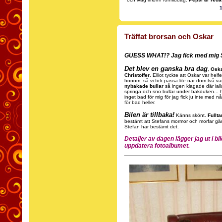
1
Träffat brorsan och Oskar
GUESS WHAT!? Jag fick med mig Ste
Det blev en ganska bra dag
,
Oska
Christoffer
. Elliot tyckte att Oskar var helf
honom, så vi fick passa lite när dom två 
nybakade bullar
så ingen klagade där ialla
springa och sno bullar under bakduken... hih
inget bad för mig för jag fick ju inte med 
för bad heller.
Bilen är tillbaka!
Känns skönt.
Fullt
bestämt att Stefans mormor och morfar gärna
Stefan har bestämt det.
Detaljer av dagen lägger jag ut i b
uppdatera fotoalbumet.