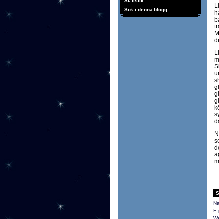
Statistik
L
Sök i denna blogg
h
b
t
M
d
L
m
S
u
s
g
g
g
k
s
dä
N
s
de
a
m
S
Na
E-
We