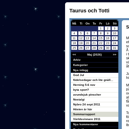
Taurus och Totti
Må
Ti
On
To
Fr
Lö
Sö
S
1
2
3
4
5
6
7
8
9
10
Ma
11
12
13
14
15
16
17
et
18
19
20
21
22
23
24
s
25
26
27
28
29
30
31
Å
i
<<
Maj (2026)
>>
s
Arkiv
v
Kategorier
å
Nya inlägg
J
God Jul
h
födelsedagar och lite gnäll...
Herning 5-6 nov
M
p
byta sport?
o
avundsjuk pinscher
a
Nostalgi
få
Nybro 24 sept 2011
v
Hösten är här
T
Sommarrapport
f
Världsvinnare 2011
r
Nya kommentarer
I