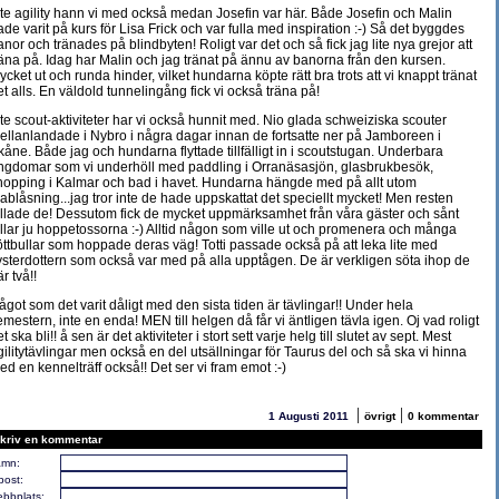
ite agility hann vi med också medan Josefin var här. Både Josefin och Malin
ade varit på kurs för Lisa Frick och var fulla med inspiration :-) Så det byggdes
anor och tränades på blindbyten! Roligt var det och så fick jag lite nya grejor att
räna på. Idag har Malin och jag tränat på ännu av banorna från den kursen.
ycket ut och runda hinder, vilket hundarna köpte rätt bra trots att vi knappt tränat
et alls. En väldold tunnelingång fick vi också träna på!
ite scout-aktiviteter har vi också hunnit med. Nio glada schweiziska scouter
ellanlandade i Nybro i några dagar innan de fortsatte ner på Jamboreen i
kåne. Både jag och hundarna flyttade tillfälligt in i scoutstugan. Underbara
ngdomar som vi underhöll med paddling i Orranäsasjön, glasbrukbesök,
hopping i Kalmar och bad i havet. Hundarna hängde med på allt utom
lablåsning...jag tror inte de hade uppskattat det speciellt mycket! Men resten
illade de! Dessutom fick de mycket uppmärksamhet från våra gäster och sånt
illar ju hoppetossorna :-) Alltid någon som ville ut och promenera och många
öttbullar som hoppade deras väg! Totti passade också på att leka lite med
ysterdottern som också var med på alla upptågen. De är verkligen söta ihop de
r två!!
ågot som det varit dåligt med den sista tiden är tävlingar!! Under hela
emestern, inte en enda! MEN till helgen då får vi äntligen tävla igen. Oj vad roligt
t ska bli!! å sen är det aktiviteter i stort sett varje helg till slutet av sept. Mest
gilitytävlingar men också en del utsällningar för Taurus del och så ska vi hinna
ed en kennelträff också!! Det ser vi fram emot :-)
|
|
1 Augusti 2011
övrigt
0 kommentar
kriv en kommentar
mn:
post:
bbplats: