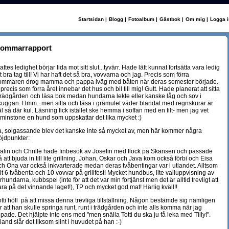
Startsidan
|
Blogg
|
Fotoalbum
|
Gästbok
|
Om mig
|
Logga i
ommarrapport
ttes ledighet börjar lida mot sitt slut...tyvärr. Hade lätt kunnat fortsätta vara ledig
t bra tag till! Vi har haft det så bra, vovvarna och jag. Precis som förra
ommaren drog mamma och pappa iväg med båten när deras semester började.
 precis som förra året innebar det hus och bil till mig! Gutt. Hade planerat att sitta
 trädgården och läsa bok medan hundarna lekte eller kanske låg och sov i
kuggan. Hmm...men sitta och läsa i gråmulet väder blandat med regnskurar är
äl så där kul. Läsning fick istället ske hemma i soffan med en filt- men jag vet
tminstone en hund som uppskattar det lika mycket :)
a, solgassande blev det kanske inte så mycket av, men här kommer några
öjdpunkter:
alin och Chrille hade finbesök av Josefin med flock på Skansen och passade
å att bjuda in till lite grillning. Johan, Oskar och Java kom också förbi och Eisa
ch Ona var också inkvarterade medan deras tvåbentingar var i utlandet. Alltsom
llt 6 tvåbenta och 10 vovvar på grillfest! Mycket hundbus, lite valluppvisning av
rhundarna, kubbspel (inte för att det var min förtjänst men det är alltid trevligt att
ara på det vinnande laget!), TP och mycket god mat! Härlig kväll!!
otti höll på att missa denna trevliga tillställning. Någon bestämde sig nämligen
ör att han skulle springa runt, runt i trädgården och inte alls komma när jag
opade. Det hjälpte inte ens med "men snälla Totti du ska ju få leka med Tilly!".
bland slår det liksom slint i huvudet på han :-)