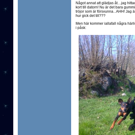
Något annat att glädjas åt....jag hitta
kort till datorn! Nu är det bara gumm
tröjor som är försvunna...AHH! Jag ä
hur gick det till???
Men här kommer iallafall några härli
i påsk: