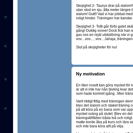
Skojighet 2- Taurus drar på slalom!
utan stod en sju, åtta meter längre 
slalom! Gutt!! Vad vi har jobbat med 
roligt hinder. Träningen har kanske ä
Skojighet 3- Totti går förbi galet sk
gång! Duktig vovve! Dock fick han et
gav oss en rejäl utskällning när vi g
vov....vov......vov....Jahaja, träningen 
Slut på skojigheter för nu!
Ny motivation
En liten rosett kan göra mycket för lu
är att vi inte har nån tävling kvar de
som hade kommit igång...Men träna k
Varit riktigt flitig med träningen den
blev det slalom och staket träning oc
på att köra på en bana som var upp
mycket sväng på slutet. Blev en del t
träningstillfällen båda två och roli
matte borde åka på kurs och lära sig 
och inte bara köra allt på vilja.