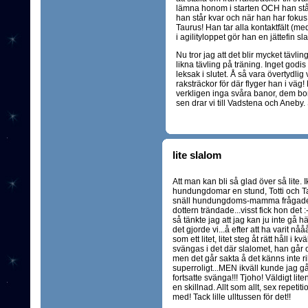
lämna honom i starten OCH han står
han står kvar och när han har fokus å
Taurus! Han tar alla kontaktfält (me
i agilityloppet gör han en jättefin s
Nu tror jag att det blir mycket tävli
likna tävling på träning. Inget godi
leksak i slutet. Å så vara övertydlig
raksträckor för där flyger han i väg!
verkligen inga svåra banor, dem bor
sen drar vi till Vadstena och Aneby.
lite slalom
Att man kan bli så glad över så lite. I
hundungdomar en stund, Totti och Tau
snäll hundungdoms-mamma frågade
dottern trändade...visst fick hon det
så tänkte jag att jag kan ju inte gå hä
det gjorde vi...å efter att ha varit n
som ett litet, litet steg åt rätt håll i k
svängas i det där slalomet, han går o
men det går sakta å det känns inte ri
superroligt...MEN ikväll kunde jag 
fortsatte svänga!!! Tjoho! Väldigt liten
en skillnad. Allt som allt, sex repeti
med! Tack lille ulltussen för det!!