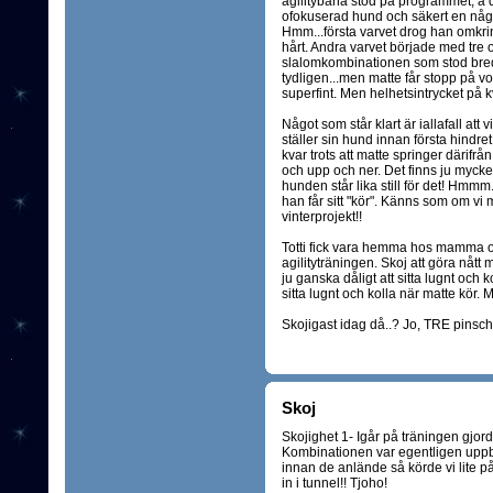
agilitybana stod på programmet, å d
ofokuserad hund och säkert en någo
Hmm...första varvet drog han omkrin
hårt. Andra varvet började med tre 
slalomkombinationen som stod bred
tydligen...men matte får stopp på vov
superfint. Men helhetsintrycket på k
Något som står klart är iallafall att
ställer sin hund innan första hindret
kvar trots att matte springer därifrå
och upp och ner. Det finns ju mycket
hunden står lika still för det! Hmm
han får sitt "kör". Känns som om vi mis
vinterprojekt!!
Totti fick vara hemma hos mamma och
agilityträningen. Skoj att göra nått 
ju ganska dåligt att sitta lugnt och k
sitta lugnt och kolla när matte kör.
Skojigast idag då..? Jo, TRE pinschr
Skoj
Skojighet 1- Igår på träningen gjorde
Kombinationen var egentligen uppb
innan de anlände så körde vi lite 
in i tunnel!! Tjoho!