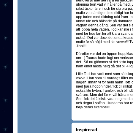
behöver ju inte det vara en nackdel
glömma bort vad vi håller på med.
raksträckor är vi i och för sig bra p
matte vet nämligen inte riktigt hur
upp farten med riktning rakt fram...b
annat ute och hälsade på domaren..
vägran denna gång. Sen var det sl
att jobba hela vägen. Tog kanske i fö
med för hög fart för att klara svänga.
också! Det var dock det enda knaset, e
matte är så nöjd med sin vovve!!! T
Jippi!!!
Därefter var det en öppen hoppklass
om :-) Taurus hade lagt ner verksa
det...Så nu glömmer vi det sista lop
fram emot nästa helg då det bli 4 lo
Lille Totti har varit med som sällsk
vovve! Han som till vardags låter me
dagen. Innan vi for hem hann Totti 
med bara hopphinder, fick till riktig
också lite byten, framför-, och bli
svårare. Men det får vi väl träna mer
Sen fick det faktiskt vara nog med ag
och degar i soffan. Hundarna har r
följa deras exempel!!
Inspirerad