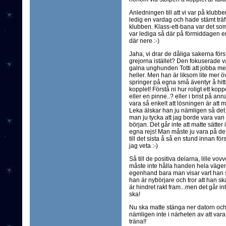
Anledningen till att vi var på klubbe
ledig en vardag och hade stämt trä
klubben. Klass-ett-bana var det som 
var lediga så där på förmiddagen en 
där nere :-)
Jaha, vi drar de dåliga sakerna förs
grejorna istället? Den fokuserade va
galna unghunden Totti att jobba med i
heller. Men han är liksom lite mer ö
springer på egna små äventyr å hitta
kopplet! Förstå ni hur roligt ett ko
eller en pinne..? eller i brist på an
vara så enkelt att lösningen är att 
Leka älskar han ju nämligen så det
man ju tycka att jag borde vara van 
början. Det går inte att matte sätter 
egna rejs! Man måste ju vara på de 
till det sista å så en stund innan för
jag veta :-)
Så till de positiva delarna, lille vov
måste inte hålla handen hela vägen 
egenhand bara man visar vart han sk
han är nybörjare och tror att han sk
är hindret rakt fram...men det går in
ska!
Nu ska matte stänga ner datorn och 
nämligen inte i närheten av att vara 
träna!!