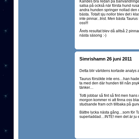
Kändes bra redan på banvandringen
satsa på också när första hund rus
andra hunden springer nollad den 
bästa. Totalt sju nollor blev det i kl
inte pinnar...trist. Men bästa Taurus 
oss!!!
Årets resultat blev då alltså 2 pinna
nästa säsong :-)
Simrishamn 26 juni 2011
Detta blir världens kortaste analys a
Taurus försökte inte ens....han had
ta med den där hunden till nån psy
tänker....
Totti jobbar så fint så fint men hans m
morgon kommer ni att finna oss bl
studsande fram och tillbaka på gung
Bättre lycka nästa gång....som för T
superladdad....INTE! men det är ju e