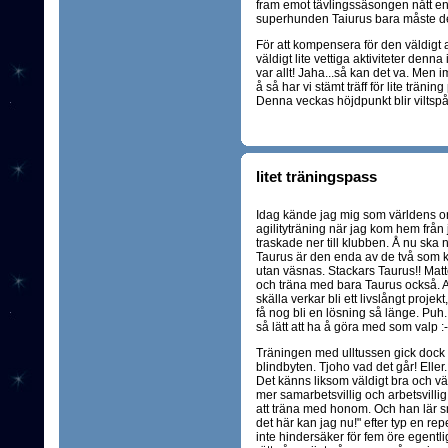
fram emot tävlingssäsongen nått enor
superhunden Taiurus bara måste det
För att kompensera för den väldigt a
väldigt lite vettiga aktiviteter denna i
var allt! Jaha...så kan det va. Men 
å så har vi stämt träff för lite träni
Denna veckas höjdpunkt blir viltspå
litet träningspass
Idag kände jag mig som världens orä
agilityträning när jag kom hem frå
traskade ner till klubben. Å nu ska n
Taurus är den enda av de två som k
utan väsnas. Stackars Taurus!! Matte 
och träna med bara Taurus också. Att
skälla verkar bli ett livslångt proj
få nog bli en lösning så länge. Puh..
så lätt att ha å göra med som valp :-
Träningen med ulltussen gick dock
blindbyten. Tjoho vad det går! Eller.
Det känns liksom väldigt bra och vä
mer samarbetsvillig och arbetsvill
att träna med honom. Och han lär sn
det här kan jag nu!" efter typ en repe
inte hindersäker för fem öre egentli