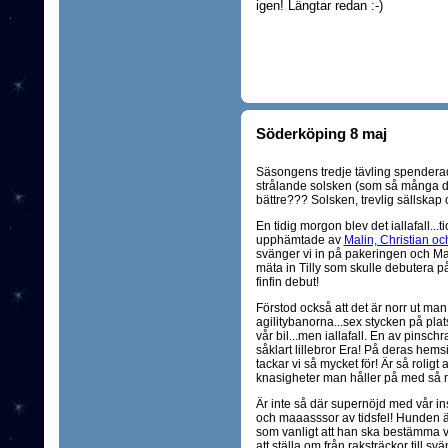
igen! Längtar redan :-)
Söderköping 8 maj
Säsongens tredje tävling spender
strålande solsken (som så många 
bättre??? Solsken, trevlig sällskap 
En tidig morgon blev det iallafall...
upphämtade av
Malin, Christian och
svänger vi in på pakeringen och Mali
mäta in Tilly som skulle debutera på
finfin debut!
Förstod också att det är norr ut ma
agilitybanorna...sex stycken på plats
vår bil...men iallafall. En av pinsch
såklart lillebror Era! På deras hemsi
tackar vi så mycket för! Är så roligt a
knasigheter man håller på med så 
Är inte så där supernöjd med vår ins
och maaasssor av tidsfel! Hunden är
som vanligt att han ska bestämma v
att ställa om från raksträckor till sv