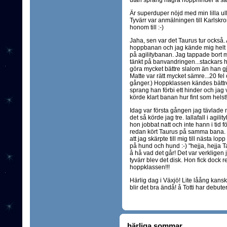
utan sprang några hopphinder å så u
Är superduper nöjd med min lilla ullt
Tyvärr var anmälningen till Karlsk
honom till :-)
Jaha, sen var det Taurus tur också. 
hoppbanan och jag kände mig helt f
på agilitybanan. Jag tappade bort m
tänkt på banvandringen...stackars h
göra mycket bättre slalom än han gj
Matte var rätt mycket sämre...20 fel 
gånger.) Hoppklassen kändes bättre
sprang han förbi ett hinder och jag 
körde klart banan hur fint som helst
Idag var första gången jag tävlade m
det så körde jag tre. Iallafall i agil
hon jobbat natt och inte hann i tid f
redan kört Taurus på samma bana. D
att jag skärpte till mig till nästa l
på hund och hund :-) "hejja, hejja 
å hå vad det går! Det var verkligen j
tyvärr blev det disk. Hon fick dock
hoppklassen!!!
Härlig dag i Växjö! Lite låång kansk
blir det bra ändå! å Totti har debuter
härliga sommar