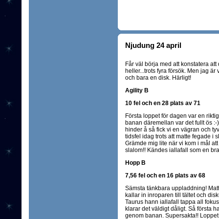
Njudung 24 april
Får väl börja med att konstatera att
heller...trots fyra försök. Men jag ä
och bara en disk. Härligt!
Agility B
10 fel och en 28 plats av 71
Första loppet för dagen var en rikti
banan däremellan var det fullt ös :-)
hinder å så fick vi en vägran och tyvä
tidsfel idag trots att matte fegade i 
Grämde mig lite när vi kom i mål att
slalom!! Kändes iallafall som en bra
Hopp B
7,56 fel och en 16 plats av 68
Sämsta tänkbara uppladdning! Matt
kallar in inroparen till tältet och dis
Taurus hann iallafall tappa all fok
klarar det väldigt dåligt. Så första
genom banan. Supersakta!! Loppet