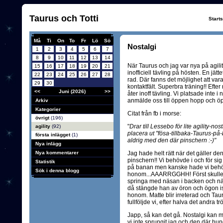
Taurus och Totti
Start
Må
Ti
On
To
Fr
Lö
Sö
Nostalgi
1
2
3
4
5
6
7
8
9
10
11
12
13
14
När Taurus och jag var nya på ag
15
16
17
18
19
20
21
inofficiell tävling på hösten. En jätte
22
23
24
25
26
27
28
rad. Där fanns det möjlighet att var
29
30
kontaktfält. Superbra träning!! Eft
<<
Juni (2026)
>>
åter inoff tävling. Vi platsade int
anmälde oss till öppen hopp och öpp
Arkiv
Kategorier
Citat från fb i morse:
övrigt
(196)
"
Drar till Lessebo för lite agility-nos
agility
(92)
placera ut "fösa-tillbaka-Taurus-på
första inlägget
(1)
aldrig med den där pinschern :-)"
Nya inlägg
Nya kommentarer
Jag hade helt rätt när det gäller de
pinschern!! Vi behövde i och för sig 
Statistik
på banan men kanske hade vi behövt
Sök i denna blogg
honom...AAARRGGHH! Först skulle ha
springa med näsan i backen och när 
då stängde han av öron och ögon is
honom. Matte blir irreterad och Tauru
fullföljde vi, efter halva det andra
Japp, så kan det gå. Nostalgi kan m
vi inte sprungit jag och den där hun