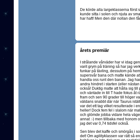
De körde alla largeklasserna först s
kunde sitta i solen och njuta av sm
har haft! Men den där nollan den får v
årets premiär
I strålande vårväder har vi idag g
varit grym på träning så har jag verk
funkar på tävling, dessutom på hemm
supersvår bana och matte kände att d
handla oss runt den banan. Jag had
andra hindret i starten (eller nästan
också! Duktig matte att hålla sig til
och väntade in till T hade fokus åt r
fram och sen 90 grader till höger var
väldans snabbt där när Taurus istäl
var det ett tag vilket resulterade i
heller! Dock fem fel i slalom när ma
och glömde jobba vidare hela vägen
annat :-) men tillbaka med honom och
jag det var 0,74 tidsfel också.
Sen blev det kaffe och smörgås i 
det! Om agilityklassen var rätt så 