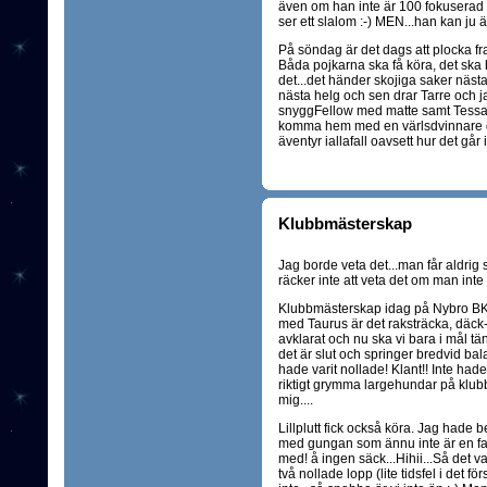
även om han inte är 100 fokuserad o
ser ett slalom :-) MEN...han kan ju ä
På söndag är det dags att plocka fra
Båda pojkarna ska få köra, det ska bl
det...det händer skojiga saker nästan
nästa helg och sen drar Tarre och 
snyggFellow med matte samt Tessa me
komma hem med en värlsdvinnare och f
äventyr iallafall oavsett hur det går 
Klubbmästerskap
Jag borde veta det...man får aldrig 
räcker inte att veta det om man int
Klubbmästerskap idag på Nybro BK oc
med Taurus är det raksträcka, däck-
avklarat och nu ska vi bara i mål tän
det är slut och springer bredvid bala
hade varit nollade! Klant!! Inte had
riktigt grymma largehundar på klu
mig....
Lillplutt fick också köra. Jag hade
med gungan som ännu inte är en fav
med! å ingen säck...Hihii...Så det v
två nollade lopp (lite tidsfel i det för