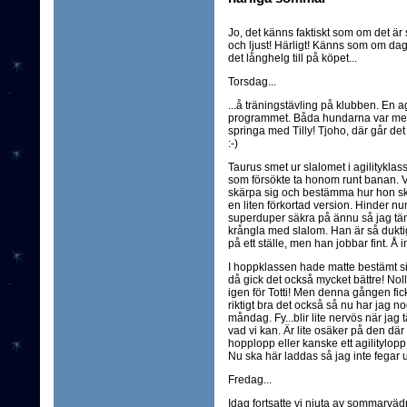
Jo, det känns faktiskt som om det är
och ljust! Härligt! Känns som om daga
det långhelg till på köpet...
Torsdag...
...å träningstävling på klubben. En 
programmet. Båda hundarna var med 
springa med Tilly! Tjoho, där går de
:-)
Taurus smet ur slalomet i agilitykla
som försökte ta honom runt banan. V
skärpa sig och bestämma hur hon ska 
en liten förkortad version. Hinder nu
superduper säkra på ännu så jag tänkt
krångla med slalom. Han är så duktig
på ett ställe, men han jobbar fint. Å 
I hoppklassen hade matte bestämt si
då gick det också mycket bättre! Nolla
igen för Totti! Men denna gången fic
riktigt bra det också så nu har jag no
måndag. Fy...blir lite nervös när jag 
vad vi kan. Är lite osäker på den där 
hopplopp eller kanske ett agilitylopp 
Nu ska här laddas så jag inte fegar u
Fredag...
Idag fortsatte vi njuta av sommarväd