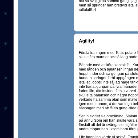
rätt så svajigt på samma gång...jag
men så springer han bredvid istället.
iallafall! :-)
Agility!
Första träningen med Tottis polare för
skulle fira mormor också idag hade ja
Började med att köra kontaktfäl. K
med lången och balansen innan den
hopphinder och så gungan på slutet
hunden springer förbi uppgången och
istället...oops! Inte så jag hade tän
inte tränat gungan på fyra månader
farten lite, åtminstone första varvet.
skulle ta balansen och några hopph
verkade ha samma plan som matte,..
igen med honom, å det var inga be
säsongen med att få en gung-rädd h
Sen blev det slalomträning. Slalom ä
på ännu (som om han skulle vara säk
förstått att det är svänga som gäller
andra trippar han liksom bara förbi på
Lite handling körde vi också. Framfö