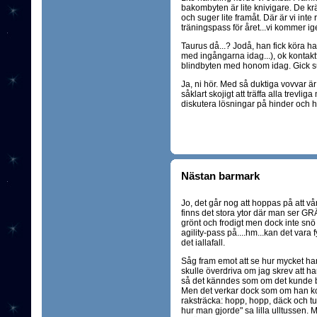
bakombyten är lite knivigare. De kr
och suger lite framåt. Där är vi inte 
träningspass för året...vi kommer ig
Taurus då...? Jodå, han fick köra ha
med ingångarna idag...), ok kontakt
blindbyten med honom idag. Gick s
Ja, ni hör. Med så duktiga vovvar är 
såklart skojigt att träffa alla trevli
diskutera lösningar på hinder och h
Nästan barmark
Jo, det går nog att hoppas på att vå
finns det stora ytor där man ser GRÄ
grönt och frodigt men dock inte snö oc
agility-pass på....hm...kan det var
det iallafall.
Såg fram emot att se hur mycket han
skulle överdriva om jag skrev att h
så det känndes som om det kunde bli
Men det verkar dock som om han kom
raksträcka: hopp, hopp, däck och t
hur man gjorde" sa lilla ulltussen. 