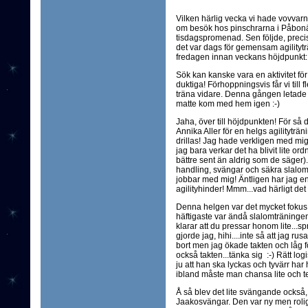
Vilken härlig vecka vi hade vovvarna
om besök hos pinschrarna i Påbonä
tisdagspromenad. Sen följde, precis
det var dags för gemensam agilityt
fredagen innan veckans höjdpunkt: a
Sök kan kanske vara en aktivitet för
duktiga! Förhoppningsvis får vi till f
träna vidare. Denna gången letade d
matte kom med hem igen :-)
Jaha, över till höjdpunkten! För så d
Annika Aller för en helgs agilityträ
drillas! Jag hade verkligen med mi
jag bara verkar det ha blivit lite or
bättre sent än aldrig som de säger).
handling, svängar och säkra slalom
jobbar med mig! Äntligen har jag en
agilityhinder! Mmm...vad härligt det ä
Denna helgen var det mycket fokus 
häftigaste var ändå slalomträninge
klarar att du pressar honom lite...sp
gjorde jag, hihi....inte så att jag ru
bort men jag ökade takten och låg
också takten...tänka sig :-) Rätt logiskt
ju att han ska lyckas och tyvärr har h
ibland måste man chansa lite och te
Å så blev det lite svängande också,
Jaakosvängar. Den var ny men rolig!