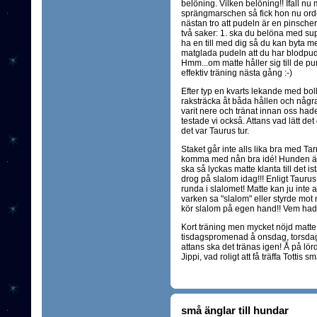
belöning. Vilken belöning!! Ifall nu m
sprängmarschen så fick hon nu ord
nästan tro att pudeln är en pinscher.
två saker: 1. ska du belöna med supe
ha en till med dig så du kan byta me
matglada pudeln att du har blodpud
Hmm...om matte håller sig till de punkt
effektiv träning nästa gång :-)
Efter typ en kvarts lekande med bol
raksträcka åt båda hållen och någ
varit nere och tränat innan oss hade
testade vi också. Attans vad lätt de
det var Taurus tur.
Staket går inte alls lika bra med Ta
komma med nån bra idé! Hunden är 
ska så lyckas matte klanta till det ist
drog på slalom idag!!! Enligt Taurus
runda i slalomet! Matte kan ju inte a
varken sa "slalom" eller styrde mot 
kör slalom på egen hand!! Vem hade
Kort träning men mycket nöjd matte! 
tisdagspromenad å onsdag, torsdag 
attans ska det tränas igen! Å på lörd
Jippi, vad roligt att få träffa Tottis 
små änglar till hundar