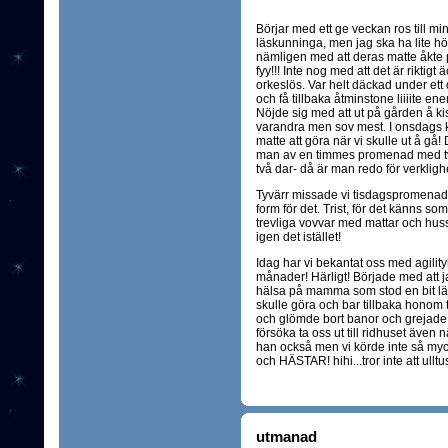
Börjar med ett ge veckan ros till min
läskunninga, men jag ska ha lite hö
nämligen med att deras matte åkte 
fyy!!! Inte nog med att det är riktigt 
orkeslös. Var helt däckad under ett d
och få tillbaka åtminstone liiiite e
Nöjde sig med att ut på gården å kis
varandra men sov mest. I onsdags kvä
matte att göra när vi skulle ut å gå! 
man av en timmes promenad med två
två dar- då är man redo för verkligh
Tyvärr missade vi tisdagspromenade
form för det. Trist, för det känns som
trevliga vovvar med mattar och huss
igen det istället!
Idag har vi bekantat oss med agilit
månader! Härligt! Började med att ja
hälsa på mamma som stod en bit läng
skulle göra och bar tillbaka honom til
och glömde bort banor och grejade
försöka ta oss ut till ridhuset även n
han också men vi körde inte så myck
och HÄSTAR! hihi...tror inte att ullt
utmanad