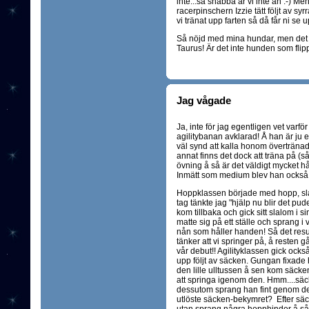
inte...så snabba är vi inte än :-) 
racerpinschern Izzie tätt följt av syr
vi tränat upp farten så då får ni se u
Så nöjd med mina hundar, men det grä
Taurus! Är det inte hunden som flippa
Jag vågade
Ja, inte för jag egentligen vet varfö
agilitybanan avklarad! Å han är ju 
väl synd att kalla honom övertränad 
annat finns det dock att träna på (
övning å så är det väldigt mycket h
Inmätt som medium blev han också
Hoppklassen började med hopp, slalo
tag tänkte jag "hjälp nu blir det pud
kom tillbaka och gick sitt slalom i s
matte sig på ett ställe och sprang i
nån som håller handen! Så det resulte
tänker att vi springer på, å resten g
vår debut!! Agilityklassen gick ock
upp följt av säcken. Gungan fixade ha
den lille ulltussen å sen kom säck
att springa igenom den. Hmm....säck
dessutom sprang han fint genom de
utlöste säcken-bekymret? Efter sä