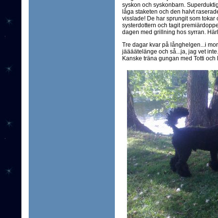
syskon och syskonbarn. Superduktiga 
låga staketen och den halvt raserad
visslade! De har sprungit som tokar o
systerdottern och tagit premiärdopp
dagen med grillning hos syrran. Härli
Tre dagar kvar på långhelgen...i mo
jäääätelänge och så...ja, jag vet inte.
Kanske träna gungan med Totti och li