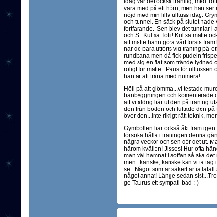
Idag var det också träning, med Tott
vara med på ett hörn, men han ser rät
nöjd med min lilla ulltuss idag. G
och tunnel. En säck på slutet hade 
fortfarande. Sen blev det tunnlar i 
och S...Kul sa Totti! Kul sa matte o
att matte hann göra vårt första framfö
har de bara utförts vid träning på¨ett 
rundbana men då fick pudeln frispel
med sig en flat som trände lydnad o
roligt för matte...Paus för ulltussen o
han är att träna med numera!
Höll på att glömma...vi testade mure
banbyggningen och komenterade den 
att vi aldrig bär ut den på träning ut
den från boden och luftade den på tr
över den...inte riktigt rätt teknik, me
Gymbollen har också åkt fram igen.
försöka hålla i träningen denna gånge
några veckor och sen dör det ut. Matte
härom kvällen! Jisses! Hur ofta hän
man väl hamnat i soffan så ska det m
men...kanske, kanske kan vi ta tag i 
se...Något som är säkert är iallafall
något annat! Länge sedan sist...Tror 
ge Taurus ett sympati-bad :-)