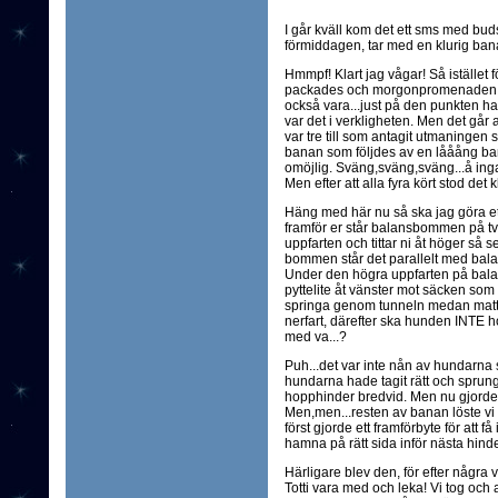
I går kväll kom det ett sms med bud
förmiddagen, tar med en klurig bana
Hmmpf! Klart jag vågar! Så istället
packades och morgonpromenaden blev
också vara...just på den punkten had
var det i verkligheten. Men det går a
var tre till som antagit utmaningen s
banan som följdes av en lååång ba
omöjlig. Sväng,sväng,sväng...å inga 
Men efter att alla fyra kört stod det k
Häng med här nu så ska jag göra ett 
framför er står balansbommen på tväre
uppfarten och tittar ni åt höger så 
bommen står det parallelt med bala
Under den högra uppfarten på bala
pyttelite åt vänster mot säcken som
springa genom tunneln medan matte
nerfart, därefter ska hunden INTE 
med va...?
Puh...det var inte nån av hundarna s
hundarna hade tagit rätt och sprungi
hopphinder bredvid. Men nu gjorde de
Men,men...resten av banan löste vi 
först gjorde ett framförbyte för att f
hamna på rätt sida inför nästa hind
Härligare blev den, för efter några v
Totti vara med och leka! Vi tog oc