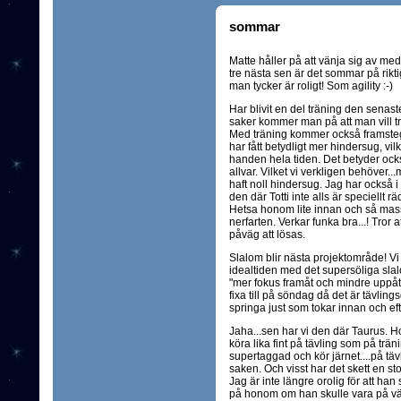
sommar
Matte håller på att vänja sig av me
tre nästa sen är det sommar på riktig
man tycker är roligt! Som agility :-)
Har blivit en del träning den senast
saker kommer man på att man vill trän
Med träning kommer också framstege
har fått betydligt mer hindersug, vil
handen hela tiden. Det betyder ocks
allvar. Vilket vi verkligen behöver...
haft noll hindersug. Jag har också i
den där Totti inte alls är speciellt r
Hetsa honom lite innan och så mas
nerfarten. Verkar funka bra...! Tror 
påväg att lösas.
Slalom blir nästa projektområde! Vi 
idealtiden med det supersöliga sla
"mer fokus framåt och mindre uppåt" 
fixa till på söndag då det är tävlings
springa just som tokar innan och efte
Jaha...sen har vi den där Taurus. 
köra lika fint på tävling som på trän
supertaggad och kör järnet....på täv
saken. Och visst har det skett en sto
Jag är inte längre orolig för att han
på honom om han skulle vara på väg