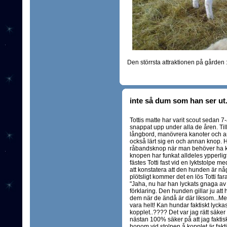
Den störrsta attraktionen på gården :
inte så dum som han ser ut.
Tottis matte har varit scout sedan 7
snappat upp under alla de åren. Til
långbord, manövrera kanoter och an
också lärt sig en och annan knop.
råbandsknop när man behöver ha kol
knopen har funkat alldeles ypperli
fästes Totti fast vid en lyktstolpe m
att konstatera att den hunden är nå
plötsligt kommer det en lös Totti far
"Jaha, nu har han lyckats gnaga av 
förklaring. Den hunden gillar ju at
dem när de ändå är där liksom...Men
vara helt! Kan hundar faktiskt lycka
kopplet..???? Det var jag rätt säker
nästan 100% säker på att jag fakti
honom vid stolpen å kopplet är fakti