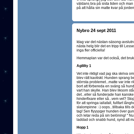
väldans bra på sista tiden och man f
på att hålla sin matte kvar på jorden 
Nybro 24 sept 2011
Idag var det nästan-säsong-avslutning
nästa helg blir det en tripp till Le
inga fler officiella!
Hemmaplan var det också, det brukar
Agililty 1
Vet inte riktigt vad jag ska skriva o
blev rätt kaotiskt. Hunden sprang b
störrsta problemet...matte var inte
bort att förbereda en sväng så hund
vart han skulle. Han blev liksom s
det...eller så funderade han kanske
hinderfixare eller så...vem vet? Stop
för att springa iallafall, fullfart lån
slalompinne :-) oops...tillbaka tills d
tag! Sen flyyyyger hunden över gunga
och letar reda på sin belöning! " Nu
laddad och snabb hund, synd att mat
Hopp 1