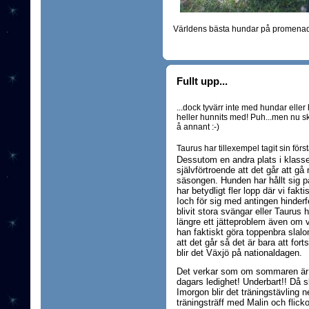
Världens bästa hundar på promenad 
Fullt upp...
...dock tyvärr inte med hundar elle
heller hunnits med! Puh...men nu ska 
å annant :-)
Taurus har tillexempel tagit sin förs
Dessutom en andra plats i klassen
självförtroende att det går att gå n
säsongen. Hunden har hållt sig på
har betydligt fler lopp där vi fakti
Ioch för sig med antingen hinderfel
blivit stora svängar eller Taurus h
längre ett jätteproblem även om v
han faktiskt göra toppenbra slalo
att det går så det är bara att fort
blir det Växjö på nationaldagen.
Det verkar som om sommaren är här
dagars ledighet! Underbart!! Då s
Imorgon blir det träningstävling n
träningsträff med Malin och flick