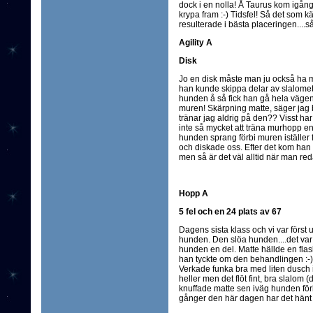
dock i en nolla! Å Taurus kom igång
krypa fram :-) Tidsfel! Så det som
resulterade i bästa placeringen....så
Agility A
Disk
Jo en disk måste man ju också ha m
han kunde skippa delar av slalomet!
hunden å så fick han gå hela vägen.
muren! Skärpning matte, säger jag b
tränar jag aldrig på den?? Visst ha
inte så mycket att träna murhopp en
hunden sprang förbi muren iställer f
och diskade oss. Efter det kom han 
men så är det väl alltid när man redan
Hopp A
5 fel och en 24 plats av 67
Dagens sista klass och vi var först 
hunden. Den slöa hunden....det var
hunden en del. Matte hällde en flas
han tyckte om den behandlingen :-) me
Verkade funka bra med liten dusch 
heller men det flöt fint, bra slalom 
knuffade matte sen iväg hunden förb
gånger den här dagen har det hänt n