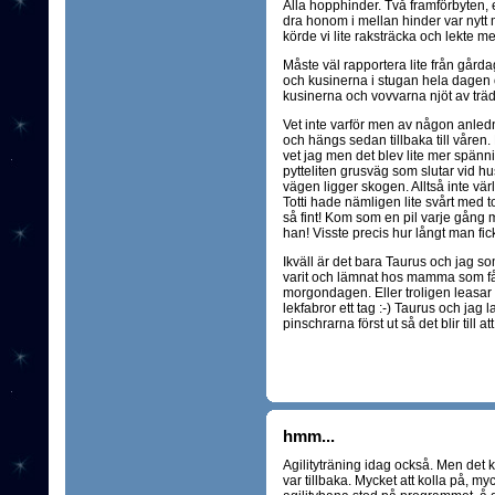
Alla hopphinder. Två framförbyten, e
dra honom i mellan hinder var nytt 
körde vi lite raksträcka och lekte 
Måste väl rapportera lite från går
och kusinerna i stugan hela dagen o
kusinerna och vovvarna njöt av trä
Vet inte varför men av någon anledn
och hängs sedan tillbaka till våren. 
vet jag men det blev lite mer spännin
pytteliten grusväg som slutar vid 
vägen ligger skogen. Alltså inte värl
Totti hade nämligen lite svårt med t
så fint! Kom som en pil varje gång 
han! Visste precis hur långt man fick
Ikväll är det bara Taurus och jag so
varit och lämnat hos mamma som får
morgondagen. Eller troligen leasar 
lekfabror ett tag :-) Taurus och jag l
pinschrarna först ut så det blir till att
hmm...
Agilityträning idag också. Men det k
var tillbaka. Mycket att kolla på, m