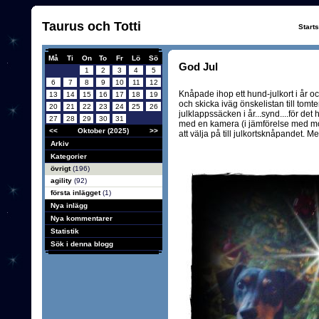
Taurus och Totti
Start
Må
Ti
On
To
Fr
Lö
Sö
God Jul
1
2
3
4
5
6
7
8
9
10
11
12
Knåpade ihop ett hund-julkort i år oc
13
14
15
16
17
18
19
och skicka iväg önskelistan till tomt
20
21
22
23
24
25
26
julklappssäcken i år...synd....för det h
27
28
29
30
31
med en kamera (i jämförelse med mobi
<<
Oktober (2025)
>>
att välja på till julkortsknåpandet. Me
Arkiv
Kategorier
övrigt
(196)
agility
(92)
första inlägget
(1)
Nya inlägg
Nya kommentarer
Statistik
Sök i denna blogg