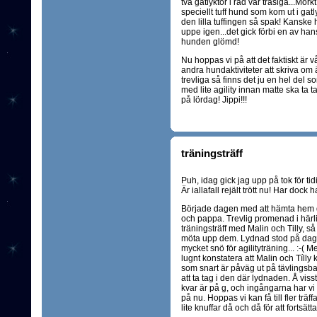
två gatlyktor i rad var trasiga...Mör
speciellt tuff hund som kom ut i gatly
den lilla tuffingen så spak! Kanske 
uppe igen...det gick förbi en av ha
hunden glömd!
Nu hoppas vi på att det faktiskt är v
andra hundaktiviteter att skriva om
trevliga så finns det ju en hel del 
med lite agility innan matte ska ta ta
på lördag! Jippi!!!
träningsträff
Puh, idag gick jag upp på tok för tidi
Är iallafall rejält trött nu! Har dock
Började dagen med att hämta hem 
och pappa. Trevlig promenad i härl
träningsträff med Malin och Tilly, s
möta upp dem. Lydnad stod på dagens
mycket snö för agilityträning... :-(
lugnt konstatera att Malin och Tílly 
som snart är påväg ut på tävlingsbanor
att ta tag i den där lydnaden. Å visst 
kvar är på g, och ingångarna har vi få
på nu. Hoppas vi kan få till fler tr
lite knuffar då och då för att fortsätta 