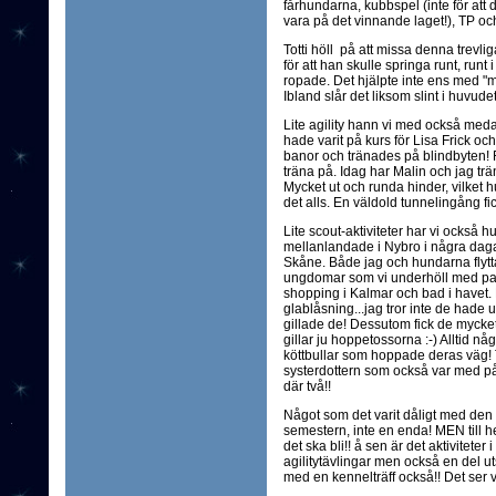
fårhundarna, kubbspel (inte för att de
vara på det vinnande laget!), TP och
Totti höll på att missa denna trevli
för att han skulle springa runt, runt
ropade. Det hjälpte inte ens med "me
Ibland slår det liksom slint i huvudet
Lite agility hann vi med också meda
hade varit på kurs för Lisa Frick oc
banor och tränades på blindbyten! Rol
träna på. Idag har Malin och jag tr
Mycket ut och runda hinder, vilket hu
det alls. En väldold tunnelingång fi
Lite scout-aktiviteter har vi också 
mellanlandade i Nybro i några daga
Skåne. Både jag och hundarna flyttad
ungdomar som vi underhöll med pad
shopping i Kalmar och bad i havet
glablåsning...jag tror inte de hade 
gillade de! Dessutom fick de mycke
gillar ju hoppetossorna :-) Alltid 
köttbullar som hoppade deras väg! T
systerdottern som också var med på
där två!!
Något som det varit dåligt med den s
semestern, inte en enda! MEN till hel
det ska bli!! å sen är det aktiviteter i
agilitytävlingar men också en del ut
med en kennelträff också!! Det ser v