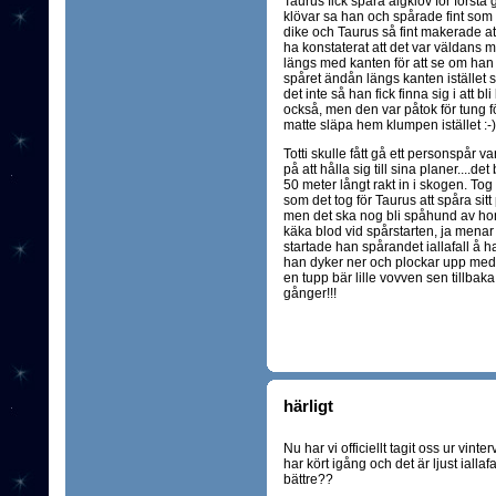
Taurus fick spåra älgklöv för först
klövar sa han och spårade fint som van
dike och Taurus så fint makerade att 
ha konstaterat att det var väldans m
längs med kanten för att se om han i
spåret ändån längs kanten istället så
det inte så han fick finna sig i att b
också, men den var påtok för tung fö
matte släpa hem klumpen istället :-)
Totti skulle fått gå ett personspår v
på att hålla sig till sina planer....d
50 meter långt rakt in i skogen. Tog 
som det tog för Taurus att spåra sitt
men det ska nog bli spåhund av hon
käka blod vid spårstarten, ja menar
startade han spårandet iallafall å h
han dyker ner och plockar upp med e
en tupp bär lille vovven sen tillbaka s
gånger!!!
härligt
Nu har vi officiellt tagit oss ur vint
har kört igång och det är ljust iallafa
bättre??