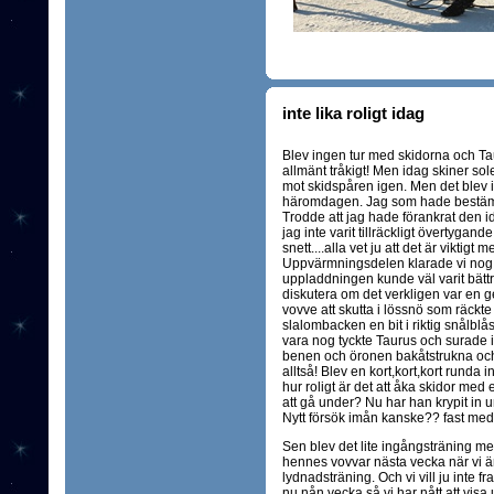
inte lika roligt idag
Blev ingen tur med skidorna och Taur
allmänt tråkigt! Men idag skiner sol
mot skidspåren igen. Men det blev 
häromdagen. Jag som hade bestämt a
Trodde att jag hade förankrat den
jag inte varit tillräckligt övertygan
snett....alla vet ju att det är vikt
Uppvärmningsdelen klarade vi nog 
uppladdningen kunde väl varit bättre
diskutera om det verkligen var en g
vovve att skutta i lössnö som räckte
slalombacken en bit i riktig snålblå
vara nog tyckte Taurus och surade i
benen och öronen bakåtstrukna och 
alltså! Blev en kort,kort,kort runda i
hur roligt är det att åka skidor me
att gå under? Nu har han krypit in u
Nytt försök imån kanske?? fast med 
Sen blev det lite ingångsträning med
hennes vovvar nästa vecka när vi är 
lydnadsträning. Och vi vill ju inte 
nu nån vecka så vi har nått att visa