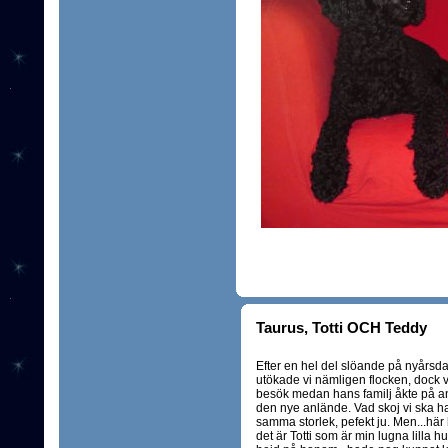
Taurus, Totti OCH Teddy
Efter en hel del slöande på nyårsd
utökade vi nämligen flocken, dock vä
besök medan hans familj åkte på and
den nye anlände. Vad skoj vi ska h
samma storlek, pefekt ju. Men...här h
det är Totti som är min lugna lilla h