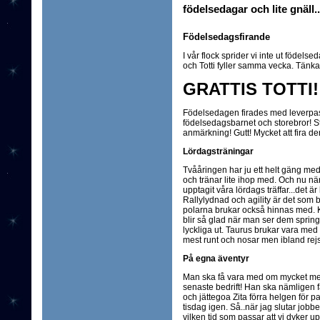
födelsedagar och lite gnäll..
Födelsedagsfirande
I vår flock sprider vi inte ut födel
och Totti fyller samma vecka. Tänka si
GRATTIS TOTTI!
Födelsedagen firades med leverpas
födelsedagsbarnet och storebror! 
anmärkning! Gutt! Mycket att fira de
Lördagsträningar
Tvååringen har ju ett helt gäng med
och tränar lite ihop med. Och nu när
upptagit våra lördags träffar...det är 
Rallylydnad och agility är det som
polarna brukar också hinnas med. 
blir så glad när man ser dem spring
lyckliga ut. Taurus brukar vara med
mest runt och nosar men ibland rej
På egna äventyr
Man ska få vara med om mycket me
senaste bedrift! Han ska nämligen 
och jättegoa Zita förra helgen för pa
tisdag igen. Så..när jag slutar jobb
vilken tid som passar att vi dyker u