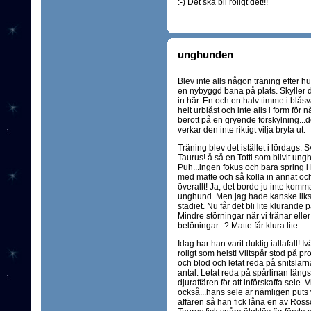
:-) Det ska bli roligt det!!!
unghunden
Blev inte alls någon träning efter hu
en nybyggd bana på plats. Skyller d
in här. En och en halv timme i blåsv
helt urblåst och inte alls i form fö
berott på en gryende förskylning...
verkar den inte riktigt vilja bryta ut.
Träning blev det istället i lördags
Taurus! å så en Totti som blivit ung
Puh...ingen fokus och bara spring i 
med matte och så kolla in annat och 
överallt! Ja, det borde ju inte kom
unghund. Men jag hade kanske liks
stadiet. Nu får det bli lite klurande
Mindre störningar när vi tränar elle
belöningar...? Matte får klura lite...
Idag har han varit duktig iallafall!
roligt som helst! Viltspår stod på p
och blod och letat reda på snitslarna
antal. Letat reda på spårlinan längst
djuraffären för att införskaffa sele.
också...hans sele är nämligen puts vä
affären så han fick låna en av Rosso. 