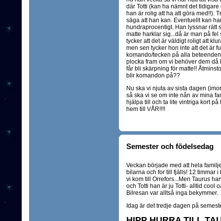
där Totti (kan ha nämnt det tidigare 
han är rolig att ha att göra med!!). T
säga att han kan. Eventuellt kan han 
hundraprocentigt. Han lyssnar rätt s
matte harklar sig...då är man på fel
tycker att det är väldigt roligt att 
men sen tycker hon inte att det är ful
komando/tecken på alla beteenden
plocka fram om vi behöver dem då kan
får bli skärpning för matte!! Åtminsto
blir komandon på??
Nu ska vi njuta av sista dagen (imor
så ska vi se om inte nån av mina 
hjälpa till och ta lite vintriga kort
hem till VÅR!!!!
Semester och födelsedag
Veckan började med att hela familje
bilarna och for till fjälls! 12 timmar
vi kom till Orrefors...Men Taurus ha
och Totti han är ju Totti- alltid cool 
Bilresan var alltså inga bekymmer.
Idag är det tredje dagen på semeste
HIPP HURRA TILL TA