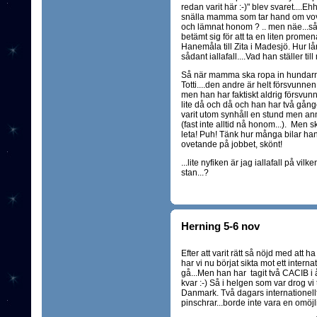
redan varit här :-)" blev svaret....E
snälla mamma som tar hand om vovv
och lämnat honom ? .. men näe...så 
betämt sig för att ta en liten pro
Hanemåla till Zita i Madesjö. Hur l
sådant iallafall....Vad han ställer ti
Så när mamma ska ropa in hundarn
Totti....den andre är helt försvunne
men han har faktiskt aldrig försvun
lite då och då och han har två gånger
varit utom synhåll en stund men a
(fast inte alltid nå honom...). Men s
leta! Puh! Tänk hur många bilar han 
ovetande på jobbet, skönt!
...lite nyfiken är jag iallafall på vi
stan...?
Herning 5-6 nov
Efter att varit rätt så nöjd med at
har vi nu börjat sikta mot ett inter
gå...Men han har tagit två CACIB i 
kvar :-) Så i helgen som var drog 
Danmark. Två dagars internationell
pinschrar...borde inte vara en omö