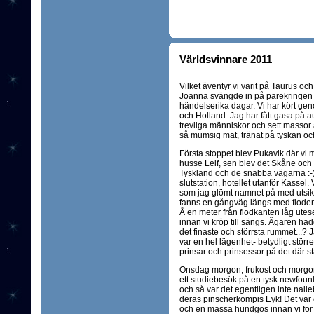
Världsvinnare 2011
Vilket äventyr vi varit på Taurus oc
Joanna svängde in på parekringen hä
händelserika dagar. Vi har kört ge
och Holland. Jag har fått gasa på aut
trevliga människor och sett massor a
så mumsig mat, tränat på tyskan och
Första stoppet blev Pukavik där vi
husse Leif, sen blev det Skåne och
Tyskland och de snabba vägarna :-)
slutstation, hotellet utanför Kassel. 
som jag glömt namnet på med utsikt
fanns en gångväg längs med floden,
Å en meter från flodkanten låg uteser
innan vi kröp till sängs. Ägaren ha
det finaste och störrsta rummet...? Ja
var en hel lägenhet- betydligt stör
prinsar och prinsessor på det där stä
Onsdag morgon, frukost och morgo
ett studiebesök på en tysk newfounl
och så var det egentligen inte nalleb
deras pinscherkompis Eyk! Det var e
och en massa hundgos innan vi for v