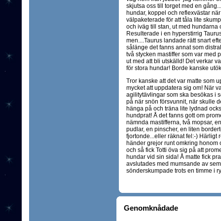
skjutsa oss till torget med en gång
hundar, koppel och reflexvästar nä
välpaketerade för att tåla lite sku
och iväg till stan, ut med hundarna o
Resulterade i en hyperstirrig Taurus
men....Taurus landade rätt snart efter
sålänge det fanns annat som distrah
två stycken mastiffer som var med p
ut med att bli utskälld! Det verkar va
för stora hundar! Borde kanske utö
Tror kanske att det var matte som
mycket att uppdatera sig om! När val
agilitytävlingar som ska besökas i
på när snön försvunnit, när skulle de
hänga på och träna lite lydnad också
hundprat! Å det fanns gott om prom
nämnda mastifferna, två mopsar, en co
pudlar, en pinscher, en liten bordert
fjortonde...eller räknat fel:-) Härligt r
händer grejor runt omkring honom o
och så fick Totti öva sig på att pro
hundar vid sin sida! Å matte fick pra
avslutades med mumsande av semlor
sönderskumpade trots en timme i ry
Genomknådade