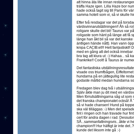
att hinna äta lite innan restaurange
träffa Haze igen. Lilla Haze bor n
hade också tagit sig till Paris för 
samma hotell som vi, så vi skulle hi
Efter två resdagar var det på torsda
värdsvinnarutställningen!! Åh så roligt
roligare skulle det bli! Taurus var på
roligaste som hänt på länge att få sp
länge han åkt bil så var det kanske in
äntligen hände nått). Han vann öpp
knipa CACIB:et!!! Helt fantastiskt!!
med en gång att det också innebar at
bra tag att klura ut :-) Hahaa... så k
Frankrike!! Coolt! å Taurus är nume
Det fantastiska utställningsresultate
visade oss triumfbågen, Eiffeltorne
hundarna på en jättegullig lite resta
godaste måltid medan hundarna sov 
Fredagen blev dag två i utsällnings
Själv åkte man ju dit med en värdsvin
Men förrutsättningarna såg ut som 
det franska championatet också! Å T
så vi hade chansen! Hund på toppe
ska väl tilläggas :-) Men det spelade 
fint i ringen och han travade hur fi
cert för andra dagen i rad. Dessuto
SÅ...sammanfattningsvis...åkte vi
champion!!! Hur häftigt är inte det..?
kunde det liksom inte gå :-)