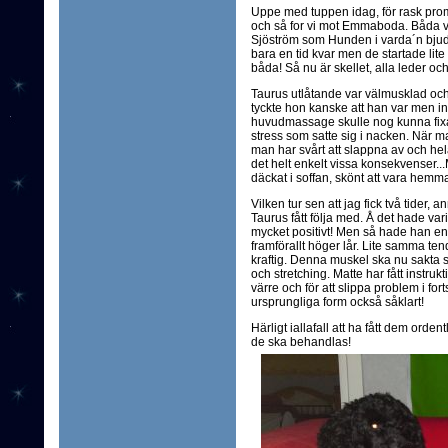
Uppe med tuppen idag, för rask pr
och så for vi mot Emmaboda. Båda v
Sjöström som Hunden i varda´n bjud
bara en tid kvar men de startade lit
båda! Så nu är skellet, alla leder 
Taurus utlåtande var välmusklad och fi
tyckte hon kanske att han var men ing
huvudmassage skulle nog kunna fixa d
stress som satte sig i nacken. När m
man har svårt att slappna av och hel
det helt enkelt vissa konsekvenser...
däckat i soffan, skönt att vara hemma
Vilken tur sen att jag fick två tider,
Taurus fått följa med. Å det hade vari
mycket positivt! Men så hade han en 
framförallt höger lår. Lite samma te
kraftig. Denna muskel ska nu sakta 
och stretching. Matte har fått instrukti
värre och för att slippa problem i fort
ursprungliga form också såklart!
Härligt iallafall att ha fått dem orde
de ska behandlas!