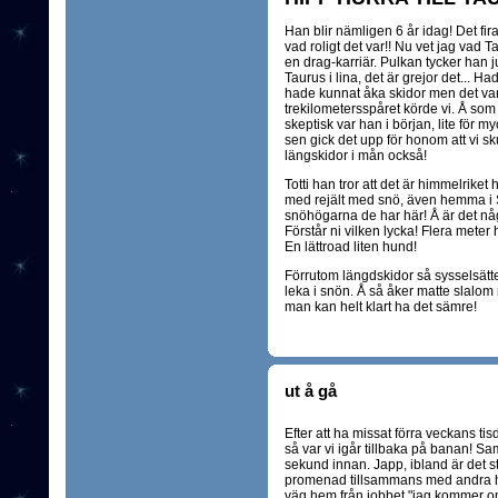
Han blir nämligen 6 år idag! Det fi
vad roligt det var!! Nu vet jag vad Ta
en drag-karriär. Pulkan tycker han 
Taurus i lina, det är grejor det... H
hade kunnat åka skidor men det var 
trekilometersspåret körde vi. Å som
skeptisk var han i början, lite för m
sen gick det upp för honom att vi sk
längskidor i mån också!
Totti han tror att det är himmelriket h
med rejält med snö, även hemma i 
snöhögarna de har här! Å är det någo
Förstår ni vilken lycka! Flera meter
En lättroad liten hund!
Förrutom längdskidor så sysselsätt
leka i snön. Å så åker matte slalom 
man kan helt klart ha det sämre!
ut å gå
Efter att ha missat förra veckans 
så var vi igår tillbaka på banan! S
sekund innan. Japp, ibland är det st
promenad tillsammans med andra hun
väg hem från jobbet "jag kommer o