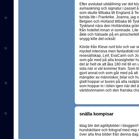
Efter avslutad utställning var det kö
avmaskning och signatur i passet å
som skulle tillbaka till England å 
turista lite i Frankrike. Joanna, ja
Belgien och Holland tillbaka till Tysk
Tyskland nära den Holländska gränse
från hotellet innan vi somnade. Li
åkte och hälsade på en pinscherkille
snygg kille det också!
Körde från Kleve runt tolv och var 
mycket intensiva men fantastiskt roli
resesällskap, Leif, EvaCarin och Joa
som går med på alla knasigheter h
det är helt ok att åka 180 mil till en
sida när vi väl kommer fram. Som tr
gjort annat och som går med på at
mängder av människor, bilar och hun
glatt hoppar ur buren på alla rastp
som hoppar in i bilen igen när det är
världsvinnaren och den franska cha
snälla kompisar
Idag blir det agilitybilder i blogge
hundskötare och fotograf med mig ne
över alla fina bilder från denna da