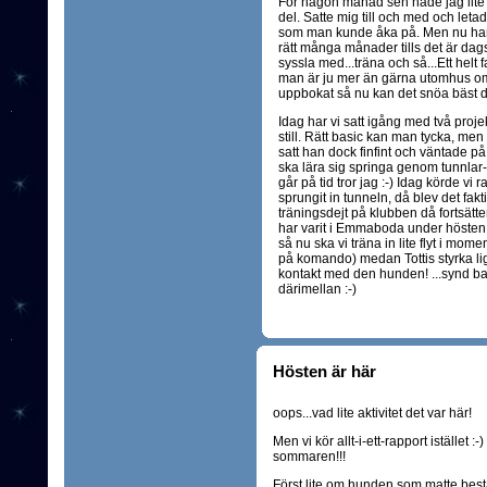
För någon månad sen hade jag lite å
del. Satte mig till och med och leta
som man kunde åka på. Men nu har j
rätt många månader tills det är dags
syssla med...träna och så...Ett helt 
man är ju mer än gärna utomhus om 
uppbokat så nu kan det snöa bäst det
Idag har vi satt igång med två projekt,
still. Rätt basic kan man tycka, men v
satt han dock finfint och väntade p
ska lära sig springa genom tunnlar- sn
går på tid tror jag :-) Idag körde vi 
sprungit in tunneln, då blev det fakt
träningsdejt på klubben då fortsätter
har varit i Emmaboda under hösten o
så nu ska vi träna in lite flyt i mom
på komando) medan Tottis styrka lig
kontakt med den hunden! ...synd bara
därimellan :-)
Hösten är här
oops...vad lite aktivitet det var här!
Men vi kör allt-i-ett-rapport istället
sommaren!!!
Först lite om hunden som matte bestä