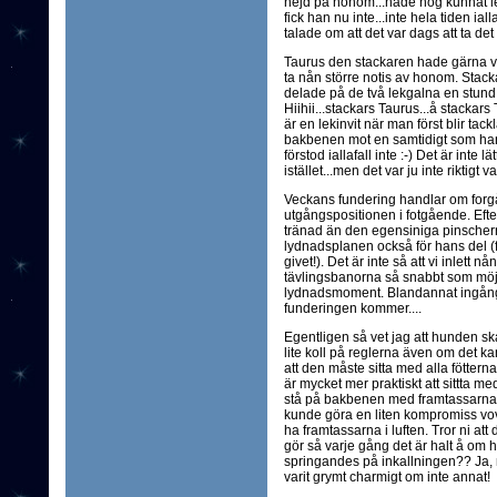
hejd på honom...hade nog kunnat l
fick han nu inte...inte hela tiden ial
talade om att det var dags att ta det 
Taurus den stackaren hade gärna v
ta nån större notis av honom. Stack
delade på de två lekgalna en stund
Hiihii...stackars Taurus...å stackars T
är en lekinvit när man först blir ta
bakbenen mot en samtidigt som han
förstod iallafall inte :-) Det är inte
istället...men det var ju inte riktigt v
Veckans fundering handlar om forg
utgångspositionen i fotgående. Efter
tränad än den egensiniga pinschern,
lydnadsplanen också för hans del (fö
givet!). Det är inte så att vi inlett n
tävlingsbanorna så snabbt som möjl
lydnadsmoment. Blandannat ingångar
funderingen kommer....
Egentligen så vet jag att hunden ska s
lite koll på reglerna även om det ka
att den måste sitta med alla föttern
är mycket mer praktiskt att sittta med
stå på bakbenen med framtassarna i 
kunde göra en liten kompromiss vovv
ha framtassarna i luften. Tror ni 
gör så varje gång det är halt å om h
springandes på inkallningen?? Ja, 
varit grymt charmigt om inte annat!