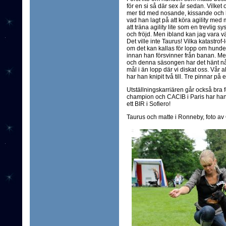
för en si så där sex år sedan. Vilke
mer tid med nosande, kissande och
vad han lagt på att köra agility med
att träna agility lite som en trevlig s
och fröjd. Men ibland kan jag vara vä
Det ville inte Taurus! Vilka katastrof-l
om det kan kallas för lopp om hunden
innan han försvinner från banan. Men
och denna säsongen har det hänt någo
mål i än lopp där vi diskat oss. Vår a
har han knipit två till. Tre pinnar på e
Utställningskarriären går också bra f
champion och CACIB i Paris har han 
ett BIR i Sofiero!
Taurus och matte i Ronneby, foto a