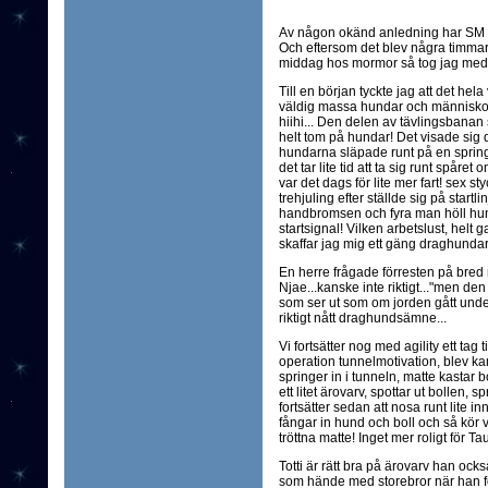
Av någon okänd anledning har SM 
Och eftersom det blev några timmar
middag hos mormor så tog jag med 
Till en början tyckte jag att det hela 
väldig massa hundar och människor 
hiihi... Den delen av tävlingsbana
helt tom på hundar! Det visade sig d
hundarna släpade runt på en springa
det tar lite tid att ta sig runt spår
var det dags för lite mer fart! sex 
trehjuling efter ställde sig på startl
handbromsen och fyra man höll hunda
startsignal! Vilken arbetslust, helt g
skaffar jag mig ett gäng draghundar 
En herre frågade förresten på bred
Njae...kanske inte riktigt..."men den 
som ser ut som om jorden gått unde
riktigt nått draghundsämne...
Vi fortsätter nog med agility ett tag ti
operation tunnelmotivation, blev kan
springer in i tunneln, matte kastar 
ett litet ärovarv, spottar ut bollen, 
fortsätter sedan att nosa runt lite i
fångar in hund och boll och så kör v
tröttna matte! Inget mer roligt för Ta
Totti är rätt bra på ärovarv han oc
som hände med storebror när han för