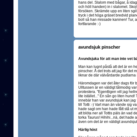
hans del. Slalom med bågar, å idag 
och höll handen) in i slalomet. Skoj!
försöken. Skrämde upp en liten sgili
tryck i det höga gräset bredvid plan
boll så han missade kaninen! Tur, 
fortfarande :-)
avundsjuk pinscher
Avundsjuka för att man inte vet bät
Man kan lugnt påstå att det är en h
pinscher. Å det trots att jag för det
liknar de där välvårdarde pudlarna 
Häromdagen var det åter dags för ba
Ulltussen är en väldigt tålmodig va
protestera. "Egentligen vill jag hel
lite istället..." En sån go liten hu
innebär han var avundsjuk kan jag 
till Totti :-) Vart man än vände sig
hade sagt om han hade fått stå ut m
att blöta ner all Tottis päls än vad 
torka Taurus! Hihihi...nä, det hade al
även om det är en väldigt avundsjuk
Härlig höst