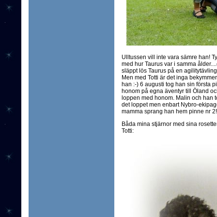
Ulltussen vill inte vara sämre han! Tyck
med hur Taurus var i samma ålder....d
släppt lös Taurus på en agilitytävling 
Men med Totti är det inga bekymmer, 
han :-) 6 augusti tog han sin första p
honom på egna äventyr till Öland 
loppen med honom. Malin och han tog 
det loppet men enbart Nybro-ekipage
mamma sprang han hem pinne nr 2!!! M
Båda mina stjärnor med sina rosetter 
Totti: