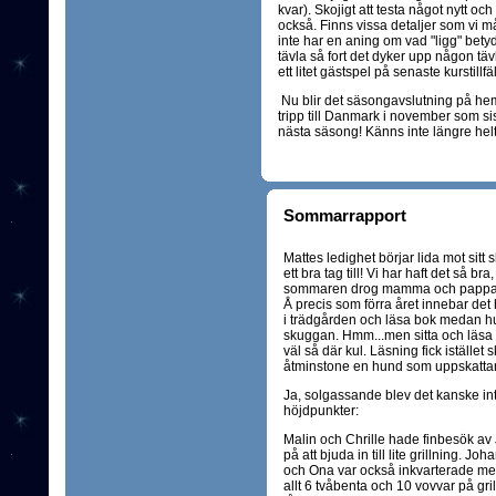
kvar). Skojigt att testa något nytt oc
också. Finns vissa detaljer som vi må
inte har en aning om vad "ligg" bety
tävla så fort det dyker upp någon tä
ett litet gästspel på senaste kurstillf
Nu blir det säsongavslutning på hem
tripp till Danmark i november som sis
nästa säsong! Känns inte längre helt o
Sommarrapport
Mattes ledighet börjar lida mot sitt s
ett bra tag till! Vi har haft det så b
sommaren drog mamma och pappa i
Å precis som förra året innebar det hu
i trädgården och läsa bok medan hu
skuggan. Hmm...men sitta och läsa 
väl så där kul. Läsning fick istället
åtminstone en hund som uppskattar 
Ja, solgassande blev det kanske i
höjdpunkter:
Malin och Chrille hade finbesök a
på att bjuda in till lite grillning. 
och Ona var också inkvarterade med
allt 6 tvåbenta och 10 vovvar på gri