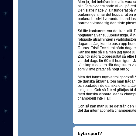
Men jo, det behöver inte alls vara så
allt. Fem av dem hade vi koll på re
Den sjätte hade vi allt funderat på 
parkeringen, när det hoppar ut en pi
parkera bredvid varandra bland tusen
norrman visade sig den siste pinsc
Så lite konkurens var det trots allt
högtalarna var suuuperläskiga. Å ha
roligaste utsällningen i världshist
dagarna. Jag kunde busa upp honom 
Taurus. Trist! Excellent båda dagarn
Kanske inte så illa men jag hade ju
Zita fick några toppresultat så efter
var det dags för 60 mil hem igen...Jag
sällskap med den där dagsturen vi gj
som vi inte pratar så högt om :-)
Men det fanns mycket roligt också! V
de danska åkrarna (om man frågar 
och badade i de danska dikena. Jag å
tokigt det. Och så fick vi glädjas 
med danska vinnare, dansk champio
champion!! Inte illa!!
Och så kan man ju se det från den lju
det där internationella championatet 
byta sport?