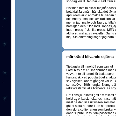
söndag kväll! Den har vi sett fram 
Sist men inte minst är majmånads t
betalda! Jajemän, här ska det tävla
april (dem är vi anmälda till sedan 
och Aneby i maj och av tradition far 
menar jag: matte och Taurus. Iallafal
nämligen debut för Totti! Hoppas jag.
Ingen press :-) Jo, lite press...MEN
att ha ett mål att sträva efter. Så nu ä
maj! Slalomträning säger jag bara :-
mörkrädd blivande stjärna
Tisdagskväll innehöll som vanligt
Först blev det en snabbrunda med 
vovvar) for till torget för tisdagsp
Fantastiskt vad populärt det är att 
sex stycken, andra gången var vi 14 
senast över 40(!) hundar. Numera ä
reflexvästar till alla tvåbenta, så s
Det finns ju iallafall gott om folk 
helst av olika storlekar och raser att
mest på den lilla ulltussen som har lii
gäller stora hundar. Han har precis l
den stora colliehanen som brukar 
danois..puh! Dessutom passerade de