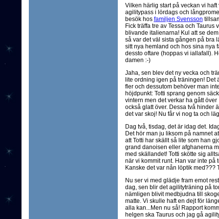
Vilken härlig start på veckan vi haft
agilitypass i lördags och långprome
besök hos
familjen Svensson
tills
Fick träffa tre av Tessa och Taurus
blivande italienarna! Kul att se dem
så var det väl sista gången på bra 
sitt nya hemland och hos sina nya fa
dessto oftare (hoppas vi iallafall). 
damen :-)
Jaha, sen blev det ny vecka och trä
lite ordning igen på träningen! Det 
fler och dessutom behöver man inte
höjdpunkt: Totti sprang genom säcke
vintern men det verkar ha gått över
också glatt över. Dessa två hinder ä
det var skoj! Nu får vi nog ta och l
Dag två, tisdag, det är idag det. Id
Det hör man ju liksom på namnet att 
att Totti har skällt så lite som han 
grand danoisen eller afghanerna me
med skällandet! Totti skötte sig allts
när vi kommit runt. Han var inte på 
Kanske det var nån löptik med??? Tror 
Nu ser vi med glädje fram emot reste
dag, sen blir det agilityträning på t
nämligen blivit medbjudna till sko
matte. Vi skulle haft en dejt för lä
alla kan...Men nu så! Rapport komm
helgen ska Taurus och jag gå agility