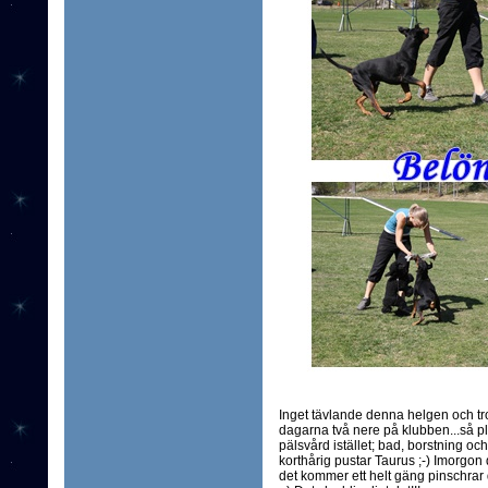
Inget tävlande denna helgen och trol
dagarna två nere på klubben...så pl
pälsvård istället; bad, borstning o
korthårig pustar Taurus ;-) Imorgon dä
det kommer ett helt gäng pinschrar d