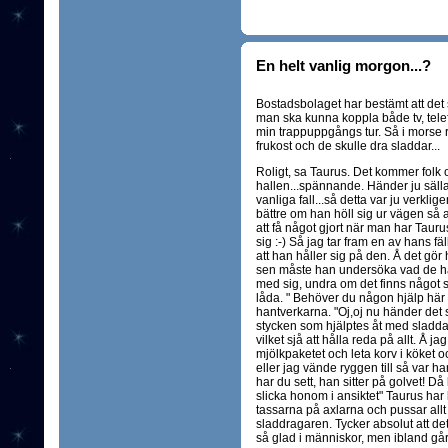
En helt vanlig morgon...?
Bostadsbolaget har bestämt att det 
man ska kunna koppla både tv, telef
min trappuppgångs tur. Så i morse ri
frukost och de skulle dra sladdar...
Roligt, sa Taurus. Det kommer folk o
hallen...spännande. Händer ju sälla
vanliga fall...så detta var ju verklig
bättre om han höll sig ur vägen så at
att få något gjort när man har Tau
sig :-) Så jag tar fram en av hans fäl
att han håller sig på den. Å det gör han
sen måste han undersöka vad de hål
med sig, undra om det finns något
låda. " Behöver du någon hjälp här 
hantverkarna. "Oj,oj nu händer det 
stycken som hjälptes åt med sladdar
vilket sjå att hålla reda på allt. Å 
mjölkpaketet och leta korv i köket o
eller jag vände ryggen till så var ha
har du sett, han sitter på golvet! D
slicka honom i ansiktet" Taurus har 
tassarna på axlarna och pussar all
sladdragaren. Tycker absolut att de
så glad i människor, men ibland går h