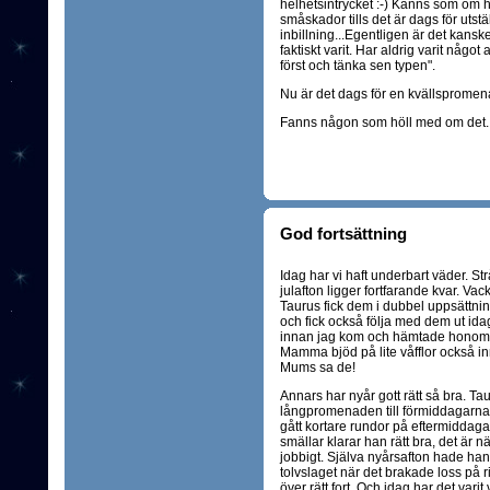
helhetsintrycket :-) Känns som om ha
småskador tills det är dags för utst
inbillning...Egentligen är det kansk
faktiskt varit. Har aldrig varit något 
först och tänka sen typen".
Nu är det dags för en kvällspromena
Fanns någon som höll med om det..
God fortsättning
Idag har vi haft underbart väder. S
julafton ligger fortfarande kvar. V
Taurus fick dem i dubbel uppsättn
och fick också följa med dem ut id
innan jag kom och hämtade honom o
Mamma bjöd på lite våfflor också inn
Mums sa de!
Annars har nyår gott rätt så bra. Tau
långpromenaden till förmiddagarna
gått kortare rundor på eftermiddaga
smällar klarar han rätt bra, det är n
jobbigt. Själva nyårsafton hade han 
tolvslaget när det brakade loss på ri
över rätt fort. Och idag har det varit