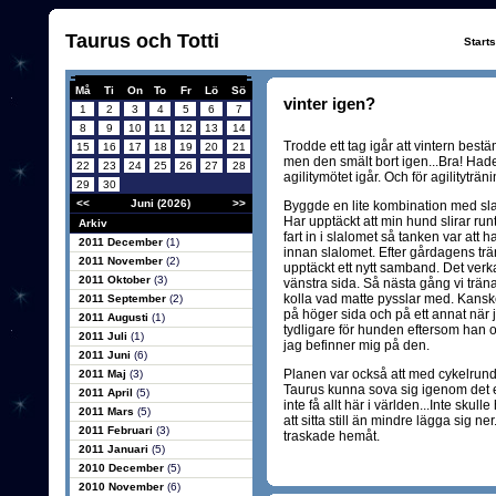
Taurus och Totti
Start
Må
Ti
On
To
Fr
Lö
Sö
vinter igen?
1
2
3
4
5
6
7
8
9
10
11
12
13
14
Trodde ett tag igår att vintern bestä
15
16
17
18
19
20
21
men den smält bort igen...Bra! Hade
22
23
24
25
26
27
28
agilitymötet igår. Och för agilityträ
29
30
<<
Juni (2026)
>>
Byggde en lite kombination med sla
Har upptäckt att min hund slirar ru
Arkiv
fart in i slalomet så tanken var att h
2011 December
(1)
innan slalomet. Efter gårdagens trän
2011 November
(2)
upptäckt ett nytt samband. Det ver
2011 Oktober
(3)
vänstra sida. Så nästa gång vi trän
kolla vad matte pysslar med. Kanske ä
2011 September
(2)
på höger sida och på ett annat när j
2011 Augusti
(1)
tydligare för hunden eftersom han o
2011 Juli
(1)
jag befinner mig på den.
2011 Juni
(6)
Planen var också att med cykelrunda
2011 Maj
(3)
Taurus kunna sova sig igenom det e
2011 April
(5)
inte få allt här i världen...Inte sku
2011 Mars
(5)
att sitta still än mindre lägga sig ne
2011 Februari
(3)
traskade hemåt.
2011 Januari
(5)
2010 December
(5)
2010 November
(6)