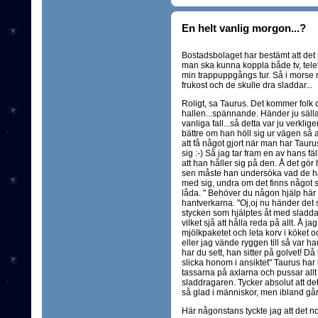
En helt vanlig morgon...?
Bostadsbolaget har bestämt att det 
man ska kunna koppla både tv, telef
min trappuppgångs tur. Så i morse ri
frukost och de skulle dra sladdar...
Roligt, sa Taurus. Det kommer folk o
hallen...spännande. Händer ju sälla
vanliga fall...så detta var ju verklig
bättre om han höll sig ur vägen så at
att få något gjort när man har Tau
sig :-) Så jag tar fram en av hans fäl
att han håller sig på den. Å det gör han
sen måste han undersöka vad de hål
med sig, undra om det finns något
låda. " Behöver du någon hjälp här 
hantverkarna. "Oj,oj nu händer det 
stycken som hjälptes åt med sladdar
vilket sjå att hålla reda på allt. Å 
mjölkpaketet och leta korv i köket o
eller jag vände ryggen till så var ha
har du sett, han sitter på golvet! D
slicka honom i ansiktet" Taurus har 
tassarna på axlarna och pussar all
sladdragaren. Tycker absolut att de
så glad i människor, men ibland går h
Här någonstans tyckte jag att det no