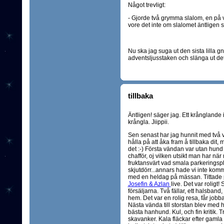
Något trevligt:
- Gjorde två grymma slalom, en på va
vore det inte om slalomet äntligen s
Nu ska jag suga ut den sista lilla g
adventsljusstaken och slänga ut de
tillbaka
Äntligen! säger jag. Ett krånglande i
krångla. Jiippii.
Sen senast har jag hunnit med två vän
hålla på att åka fram å tillbaka dit,
det :-) Första vändan var utan hu
chafför, oj vilken utsikt man har nä
fruktansvärt vad smala parkeringspl
skjutdörr...annars hade vi inte kommi
med en heldag på mässan. Tittade på
Josefin & Azlan
live. Det var rolig
försäljarna. Två fällar, ett halsband,
hem. Det var en rolig resa, får jobba
Nästa vända till storstan blev med 
bästa hanhund. Kul, och fin kritik. Tr
skavanker. Kala fläckar efter gamla sk