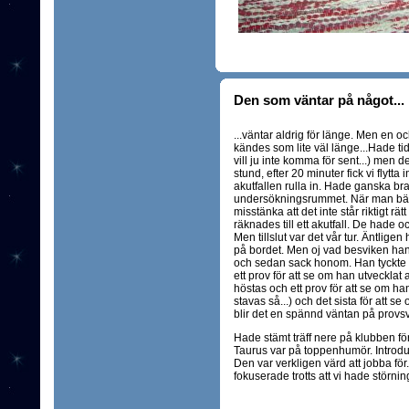
Den som väntar på något...
...väntar aldrig för länge. Men en o
kändes som lite väl länge...Hade ti
vill ju inte komma för sent...) men d
stund, efter 20 minuter fick vi flytt
akutfallen rulla in. Hade ganska bra
undersökningsrummet. När man bär
misstänka att det inte står riktigt rä
räknades till ett akutfall. De hade 
Men tillslut var det vår tur. Äntlige
på bordet. Men oj vad besviken han 
och sedan sack honom. Han tyckte rik
ett prov för att se om han utvecklat
höstas och ett prov för att se om h
stavas så...) och det sista för att s
blir det en spännd väntan på provsva
Hade stämt träff nere på klubben för 
Taurus var på toppenhumör. Introdu
Den var verkligen värd att jobba för.
fokuserade trotts att vi hade störnin