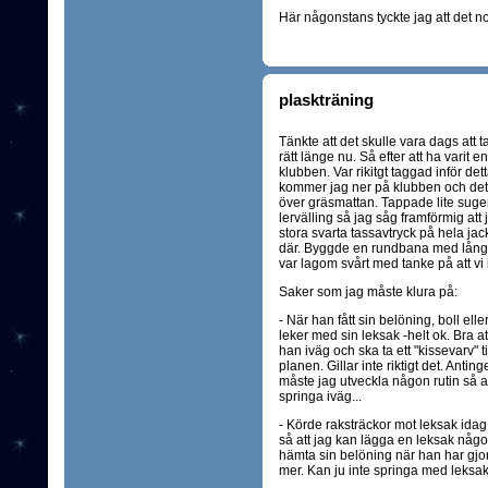
Här någonstans tyckte jag att det no
plaskträning
Tänkte att det skulle vara dags att ta 
rätt länge nu. Så efter att ha varit e
klubben. Var rikitgt taggad inför dett
kommer jag ner på klubben och det 
över gräsmattan. Tappade lite sugen
lervälling så jag såg framförmig att j
stora svarta tassavtryck på hela ja
där. Byggde en rundbana med långa 
var lagom svårt med tanke på att vi 
Saker som jag måste klura på:
- När han fått sin belöning, boll el
leker med sin leksak -helt ok. Bra a
han iväg och ska ta ett "kissevarv" t
planen. Gillar inte riktigt det. Ant
måste jag utveckla någon rutin så att
springa iväg...
- Körde raksträckor mot leksak idag,
så att jag kan lägga en leksak någ
hämta sin belöning när han har gjort 
mer. Kan ju inte springa med leksak i