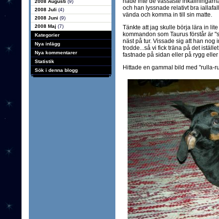
hade inte de vassaste inkallningarna 
2008 Augusti
(9)
och han lyssnade relativt bra iallafall
2008 Juli
(4)
vända och komma in till sin matte.
2008 Juni
(9)
2008 Maj
(7)
Tänkte att jag skulle börja lära in l
kommandon som Taurus förstår är "sitt"
Kategorier
näst på tur. Vissade sig att han nog i
Nya inlägg
trodde...så vi fick träna på det istä
Nya kommentarer
fastnade på sidan eller på rygg eller
Statistik
Hittade en gammal bild med "rulla-ru
Sök i denna blogg