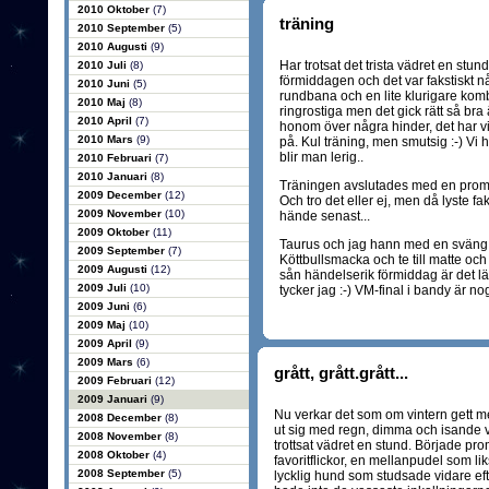
2010 Oktober
(7)
träning
2010 September
(5)
2010 Augusti
(9)
Har trotsat det trista vädret en stun
2010 Juli
(8)
förmiddagen och det var fakstiskt nå
2010 Juni
(5)
rundbana och en lite klurigare komb
2010 Maj
(8)
ringrostiga men det gick rätt så bra
2010 April
(7)
honom över några hinder, det har vi
2010 Mars
(9)
på. Kul träning, men smutsig :-) Vi
blir man lerig..
2010 Februari
(7)
2010 Januari
(8)
Träningen avslutades med en prom
2009 December
(12)
Och tro det eller ej, men då lyste fa
2009 November
(10)
hände senast...
2009 Oktober
(11)
Taurus och jag hann med en sväng 
2009 September
(7)
Köttbullsmacka och te till matte och v
2009 Augusti
(12)
sån händelserik förmiddag är det läg
2009 Juli
(10)
tycker jag :-) VM-final i bandy är n
2009 Juni
(6)
2009 Maj
(10)
2009 April
(9)
2009 Mars
(6)
grått, grått.grått...
2009 Februari
(12)
2009 Januari
(9)
Nu verkar det som om vintern gett med
2008 December
(8)
ut sig med regn, dimma och isande vi
2008 November
(8)
trottsat vädret en stund. Började p
2008 Oktober
(4)
favoritflickor, en mellanpudel som l
2008 September
(5)
lycklig hund som studsade vidare efte