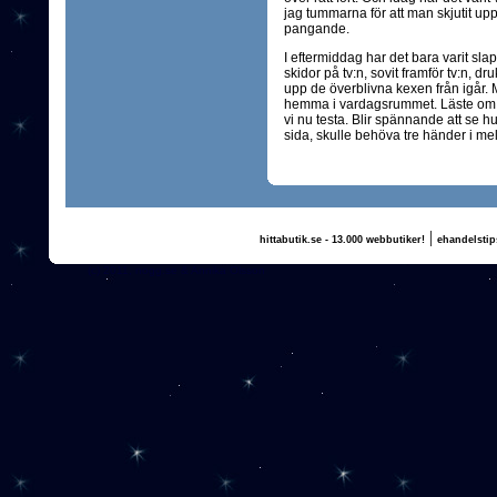
jag tummarna för att man skjutit upp
pangande.
I eftermiddag har det bara varit sla
skidor på tv:n, sovit framför tv:n, dr
upp de överblivna kexen från igår. My
hemma i vardagsrummet. Läste o
vi nu testa. Blir spännande att se hu
sida, skulle behöva tre händer i mel
|
hittabutik.se - 13.000 webbutiker!
ehandelstip
(c) 2011, nogg.se & Annika Olsson