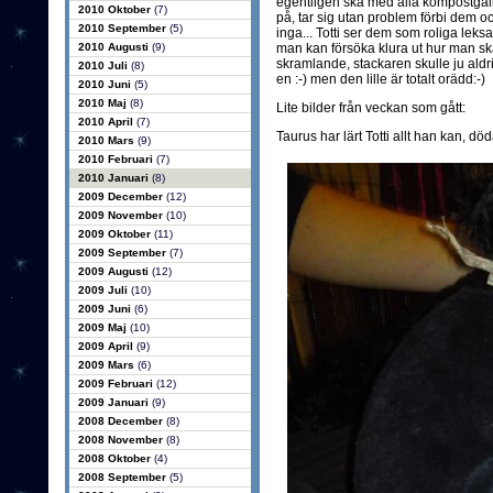
egentligen ska med alla kompostgalle
2010 Oktober
(7)
på, tar sig utan problem förbi dem o
2010 September
(5)
inga... Totti ser dem som roliga le
2010 Augusti
(9)
man kan försöka klura ut hur man ska t
skramlande, stackaren skulle ju aldrig
2010 Juli
(8)
en :-) men den lille är totalt orädd:-)
2010 Juni
(5)
2010 Maj
(8)
Lite bilder från veckan som gått:
2010 April
(7)
Taurus har lärt Totti allt han kan, död
2010 Mars
(9)
2010 Februari
(7)
2010 Januari
(8)
2009 December
(12)
2009 November
(10)
2009 Oktober
(11)
2009 September
(7)
2009 Augusti
(12)
2009 Juli
(10)
2009 Juni
(6)
2009 Maj
(10)
2009 April
(9)
2009 Mars
(6)
2009 Februari
(12)
2009 Januari
(9)
2008 December
(8)
2008 November
(8)
2008 Oktober
(4)
2008 September
(5)