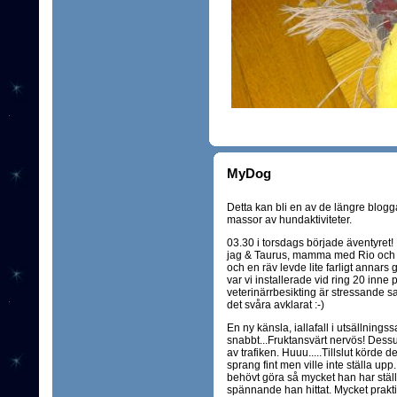
MyDog
Detta kan bli en av de längre blogga
massor av hundaktiviteter.
03.30 i torsdags började äventyret!
jag & Taurus, mamma med Rio och 
och en räv levde lite farligt annars g
var vi installerade vid ring 20 inn
veterinärrbesikting är stressande 
det svåra avklarat :-)
En ny känsla, iallafall i utsällning
snabbt...Fruktansvärt nervös! Dessut
av trafiken. Huuu.....Tillslut körde d
sprang fint men ville inte ställa upp
behövt göra så mycket han har ställt 
spännande han hittat. Mycket prakti