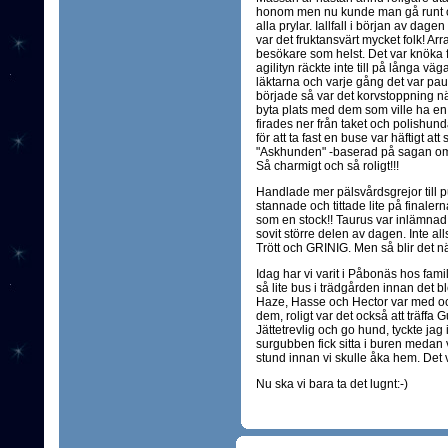
honom men nu kunde man gå runt oc
alla prylar. Iallfall i början av da
var det fruktansvärt mycket folk! Ar
besökare som helst. Det var knöka fu
agilityn räckte inte till på långa vägar
läktarna och varje gång det var pa
började så var det korvstoppning när
byta plats med dem som ville ha en
firades ner från taket och polishund
för att ta fast en buse var häftigt att
"Askhunden" -baserad på sagan om 
Så charmigt och så roligt!!!
Handlade mer pälsvårdsgrejor till pu
stannade och tittade lite på finalern
som en stock!! Taurus var inlämn
sovit större delen av dagen. Inte alls
Trött och GRINIG. Men så blir det när
Idag har vi varit i Påbonäs hos fami
så lite bus i trädgården innan det 
Haze, Hasse och Hector var med och 
dem, roligt var det också att träffa G
Jättetrevlig och go hund, tyckte jag 
surgubben fick sitta i buren medan 
stund innan vi skulle åka hem. Det va
Nu ska vi bara ta det lugnt:-)