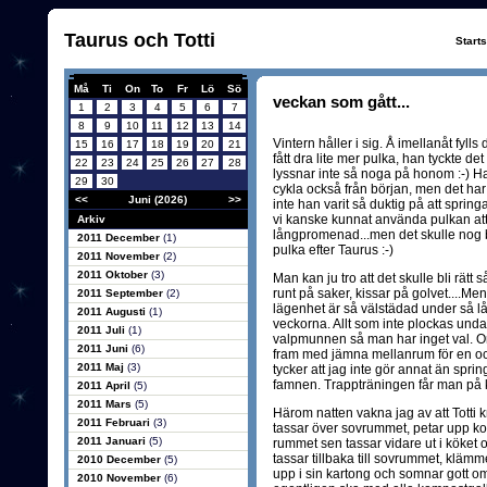
Taurus och Totti
Start
Må
Ti
On
To
Fr
Lö
Sö
veckan som gått...
1
2
3
4
5
6
7
8
9
10
11
12
13
14
Vintern håller i sig. Å imellanåt fylls
15
16
17
18
19
20
21
fått dra lite mer pulka, han tyckte de
22
23
24
25
26
27
28
lyssnar inte så noga på honom :-) Han
29
30
cykla också från början, men det har 
<<
Juni (2026)
>>
inte han varit så duktig på att spring
vi kanske kunnat använda pulkan att 
Arkiv
långpromenad...men det skulle nog b
2011 December
(1)
pulka efter Taurus :-)
2011 November
(2)
2011 Oktober
(3)
Man kan ju tro att det skulle bli rätt
runt på saker, kissar på golvet....Men
2011 September
(2)
lägenhet är så välstädad under så l
2011 Augusti
(1)
veckorna. Allt som inte plockas unda
2011 Juli
(1)
valpmunnen så man har inget val. O
2011 Juni
(6)
fram med jämna mellanrum för en och
2011 Maj
(3)
tycker att jag inte gör annat än sprin
famnen. Trappträningen får man på k
2011 April
(5)
2011 Mars
(5)
Härom natten vakna jag av att Totti kr
2011 Februari
(3)
tassar över sovrummet, petar upp ko
2011 Januari
(5)
rummet sen tassar vidare ut i köket och
tassar tillbaka till sovrummet, klämm
2010 December
(5)
upp i sin kartong och somnar gott om 
2010 November
(6)