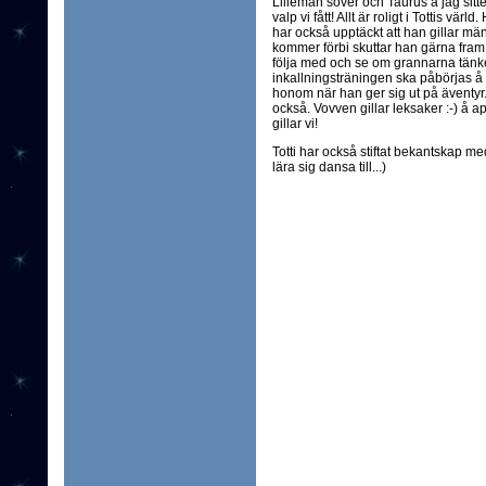
Lilleman sover och Taurus å jag sitter
valp vi fått! Allt är roligt i Tottis vä
har också upptäckt att han gillar mä
kommer förbi skuttar han gärna fram 
följa med och se om grannarna tänker
inkallningsträningen ska påbörjas å 
honom när han ger sig ut på äventyr. L
också. Vovven gillar leksaker :-) å a
gillar vi!
Totti har också stiftat bekantskap m
lära sig dansa till...)