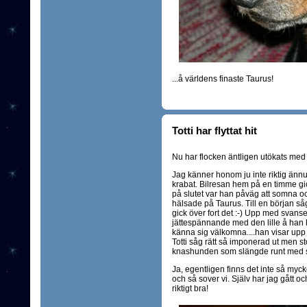
...å världens finaste Taurus!
Totti har flyttat hit
Nu har flocken äntligen utökats med y
Jag känner honom ju inte riktig ännu 
krabat. Bilresan hem på en timme gick
på slutet var han påväg att somna o
hälsade på Taurus. Till en början så
gick över fort det :-) Upp med svanse
jättespännande med den lille å han ha
känna sig välkomna....han visar upp 
Totti såg rätt så imponerad ut men s
knashunden som slängde runt med si
Ja, egentligen finns det inte så mycket
och så sover vi. Själv har jag gått oc
riktigt bra!