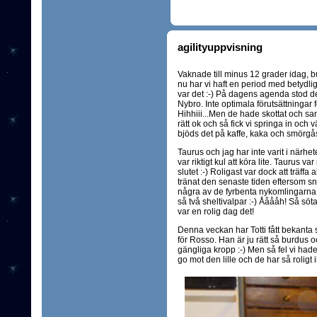
agilityuppvisning
Vaknade till minus 12 grader idag, b
nu har vi haft en period med betydli
var det :-) På dagens agenda stod d
Nybro. Inte optimala förutsättningar 
Hihhiii...Men de hade skottat och sa
rätt ok och så fick vi springa in och 
bjöds det på kaffe, kaka och smörgå
Taurus och jag har inte varit i närhe
var riktigt kul att köra lite. Taurus v
slutet :-) Roligast var dock att träffa 
tränat den senaste tiden eftersom snö
några av de fyrbenta nykomlingarna, 
så två sheltivalpar :-) Ååååh! Så söta!
var en rolig dag det!
Denna veckan har Totti fått bekanta 
för Rosso. Han är ju rätt så burdus o
gängliga kropp :-) Men så fel vi hade!
go mot den lille och de har så roligt 