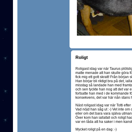
Roligt
Roligast idag var när Taurus plötsli
matte menade att han skulle göra för 
fick mig ett gott skratt! Från början
Han börjar bli riktigt bra på det, iall
misstag så landade han med framtas
och sen tyckte han nog att det var en
fortsatte han med i de kommande f
konsekvens, det var här nån stans ha
Näst roligast idag var när Totti efte
Vad nöjd han såg ut :-) Vet inte om 
eller om det bara vara själva utman
Över kom han iallafall och roligt had
var en låda att ha saker i men kanske
Mycket roligt på en dag :-)