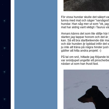
För vissa hundar skulle det säkert va
tunna med mat och säger "varsågod",
hundar. Han såg mer ut som "ok, jag ät
mat har aldrig varit viktigt i Taurus vär
Annars känns det som lite stiltje här h
starten jag tappar honom och det är ju 
kan. Så ett bra startbeteende där ma
och där hunden är laddad inför det s
ju inte att träna på några hinder just
gälller att hitta andra projekt :-)
På tal om snö, hittade jag följande b
var snödjupet ungefär ett pinscherben 
nästan ut som han frusit fast.