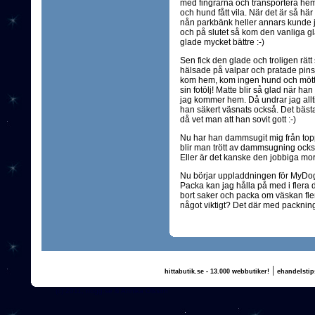
med fingrarna och transportera hem
och hund fått vila. När det är så här k
nån parkbänk heller annars kunde ju 
och på slutet så kom den vanliga gl
glade mycket bättre :-)
Sen fick den glade och troligen rä
hälsade på valpar och pratade pins
kom hem, kom ingen hund och mötte 
sin fotölj! Matte blir så glad när ha
jag kommer hem. Då undrar jag alltid
han säkert väsnats också. Det bäst
då vet man att han sovit gott :-)
Nu har han dammsugit mig från topp
blir man trött av dammsugning också 
Eller är det kanske den jobbiga mor
Nu börjar uppladdningen för MyDo
Packa kan jag hålla på med i flera d
bort saker och packa om väskan fle
något viktigt? Det där med packning 
|
hittabutik.se - 13.000 webbutiker!
ehandelstip
(c) 2011, nogg.se & Annika Olsson