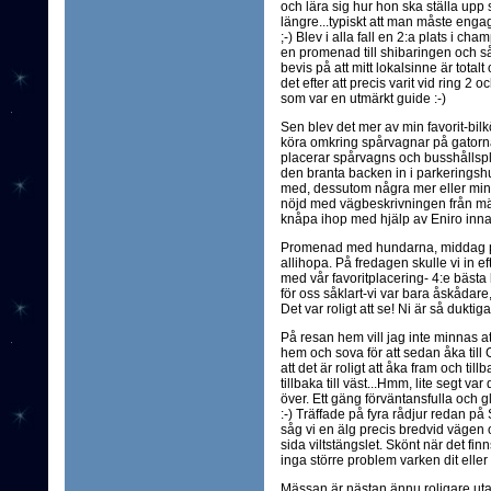
och lära sig hur hon ska ställa upp s
längre...typiskt att man måste engage
;-) Blev i alla fall en 2:a plats i c
en promenad till shibaringen och s
bevis på att mitt lokalsinne är totalt ob
det efter att precis varit vid ring 2
som var en utmärkt guide :-)
Sen blev det mer av min favorit-bilk
köra omkring spårvagnar på gatorn
placerar spårvagns och busshållspla
den branta backen in i parkeringshus
med, dessutom några mer eller mind
nöjd med vägbeskrivningen från mäss
knåpa ihop med hjälp av Eniro innan
Promenad med hundarna, middag på 
allihopa. På fredagen skulle vi in e
med vår favoritplacering- 4:e bästa h
för oss såklart-vi var bara åskådar
Det var roligt att se! Ni är så duktig
På resan hem vill jag inte minnas att
hem och sova för att sedan åka till G
att det är roligt att åka fram och tillb
tillbaka till väst...Hmm, lite segt 
över. Ett gäng förväntansfulla och
:-) Träffade på fyra rådjur redan p
såg vi en älg precis bredvid vägen o
sida viltstängslet. Skönt när det fin
inga större problem varken dit eller
Mässan är nästan ännu roligare uta