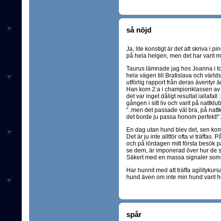
så nöjd
Ja, lite konstigt är det att skriva 
på hela helgen, men det har varit 
Taurus lämnade jag hos Joanna i tors
hela vägen till Bratislava och värld
utförlig rapport från deras äventyr 
Han kom 2:a i championklassen av 
det var inget dåligt resultat iallafal
gången i sitt liv och varit på nattkl
"..men det passade väl bra, på nat
det borde ju passa honom perfekt!".
En dag utan hund blev det, sen ko
Det är ju inte alltför ofta vi träffas
och på lördagen mitt första besök på 
se dem, är imponerad över hur de st
Säkert med en massa signaler som jag
Har hunnit med att träffa agilitykursa
hund även om inte min hund varit
spår