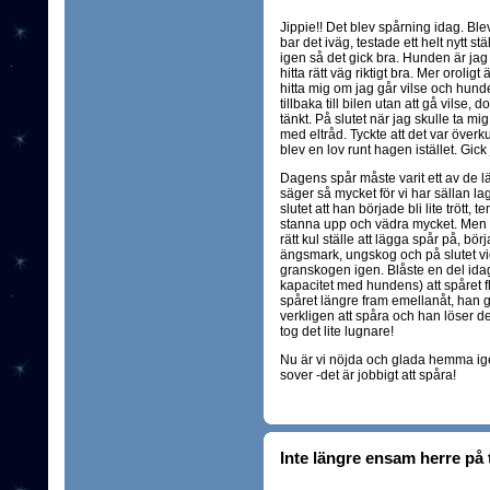
Jippie!! Det blev spårning idag. 
bar det iväg, testade ett helt nytt st
igen så det gick bra. Hunden är jag v
hitta rätt väg riktigt bra. Mer orolig
hitta mig om jag går vilse och hunde
tillbaka till bilen utan att gå vilse, 
tänkt. På slutet när jag skulle ta m
med eltråd. Tyckte att det var överk
blev en lov runt hagen istället. Gick 
Dagens spår måste varit ett av de l
säger så mycket för vi har sällan l
slutet att han började bli lite trött, t
stanna upp och vädra mycket. Men han
rätt kul ställe att lägga spår på, bö
ängsmark, ungskog och på slutet vid 
granskogen igen. Blåste en del idag 
kapacitet med hundens) att spåret fly
spåret längre fram emellanåt, han ge
verkligen att spåra och han löser de
tog det lite lugnare!
Nu är vi nöjda och glada hemma igen
sover -det är jobbigt att spåra!
Inte längre ensam herre på 