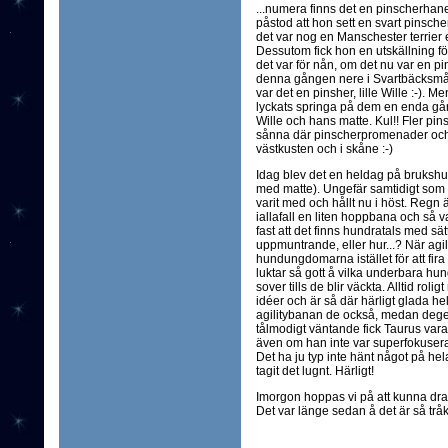
...numera finns det en pinscherhane
påstod att hon sett en svart pinsch
det var nog en Manschester terrier el
Dessutom fick hon en utskällning för 
det var för nån, om det nu var en 
denna gången nere i Svartbäcksmål
var det en pinsher, lille Wille :-). 
lyckats springa på dem en enda gång
Wille och hans matte. Kul!! Fler pins
sånna där pinscherpromenader och 
västkusten och i skåne :-)
Idag blev det en heldag på brukshu
med matte). Ungefär samtidigt som r
varit med och hållt nu i höst. Regn ä
iallafall en liten hoppbana och så v
fast att det finns hundratals med sätt
uppmuntrande, eller hur...? När ag
hundungdomarna istället för att fira
luktar så gott å vilka underbara hun
sover tills de blir väckta. Alltid r
idéer och är så där härligt glada 
agilitybanan de också, medan degen 
tålmodigt väntande fick Taurus vara
även om han inte var superfokuserad
Det ha ju typ inte hänt något på hel
tagit det lugnt. Härligt!
Imorgon hoppas vi på att kunna dra
Det var länge sedan å det är så trå