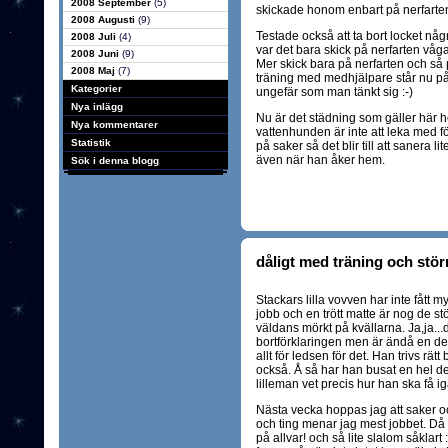
2008 September
(5)
skickade honom enbart på nerfarten
2008 Augusti
(9)
Testade också att ta bort locket nå
2008 Juli
(4)
var det bara skick på nerfarten våg
2008 Juni
(9)
Mer skick bara på nerfarten och så 
2008 Maj
(7)
träning med medhjälpare står nu på 
Kategorier
ungefär som man tänkt sig :-)
Nya inlägg
Nu är det städning som gäller här
Nya kommentarer
vattenhunden är inte att leka med för
Statistik
på saker så det blir till att sanera li
även när han åker hem.
Sök i denna blogg
dåligt med träning och stör
Stackars lilla vovven har inte fått m
jobb och en trött matte är nog de st
väldans mörkt på kvällarna. Ja,ja...
bortförklaringen men är ändå en del
allt för ledsen för det. Han trivs rä
också. Å så har han busat en hel de
lilleman vet precis hur han ska få ig
Nästa vecka hoppas jag att saker oc
och ting menar jag mest jobbet. Då 
på allvar! och så lite slalom såklart 