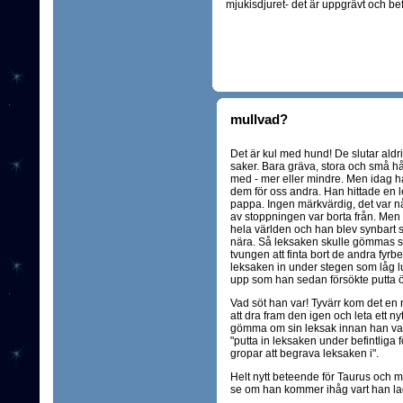
mjukisdjuret- det är uppgrävt och befr
mullvad?
Det är kul med hund! De slutar aldr
saker. Bara gräva, stora och små hål,
med - mer eller mindre. Men idag ha
dem för oss andra. Han hittade en
pappa. Ingen märkvärdig, det var 
av stoppningen var borta från. Men i
hela världen och han blev synbart 
nära. Så leksaken skulle gömmas så
tvungen att finta bort de andra fyrbe
leksaken in under stegen som låg l
upp som han sedan försökte putta 
Vad söt han var! Tyvärr kom det en 
att dra fram den igen och leta ett ny
gömma om sin leksak innan han var n
"putta in leksaken under befintliga
gropar att begrava leksaken i".
Helt nytt beteende för Taurus och 
se om han kommer ihåg vart han la