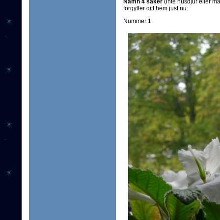
Nämn 4 saker
(inte husdjur eller m
förgyller ditt hem just nu:
Nummer 1: