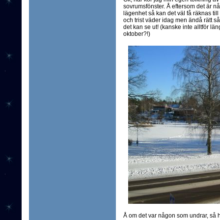
sovrumsfönster. Å eftersom det är nå
lägenhet så kan det väl få räknas till 
och trist väder idag men ändå rätt så
det kan se ut! (kanske inte alltför läng
oktober?!)
Å om det var någon som undrar, så h