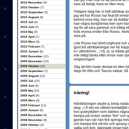
vad gör man inte för att belöna sin h
2010 November
(6)
vara så farligt, bara en liten reva.
2010 Oktober
(7)
Tidigare idag har vi haft sällskap 
2010 September
(5)
jag vet hur Rosso har fixat till in
2010 Augusti
(9)
behövt oroa mig, han var så duktig
2010 Juli
(8)
han några bortglömda ben som han
2010 Juni
(5)
sig för att vara gammal och tråkig id
trots envisa inviter från Rosso. Ner
2010 Maj
(8)
vara på.
2010 April
(7)
2010 Mars
(9)
Lille Rosso har blivit unghund och 
2010 Februari
(7)
gjort två störtdykningar ner för trap
in i ytterdörren....! Oj, oj, oj måste
2010 Januari
(8)
inte riktigt tänka efter innan man sp
2009 December
(12)
omgivningen!
2009 November
(10)
2009 Oktober
(11)
Såg att Allis hade skickat en liten h
dags för Allis och Taurus valpar. Så
2009 September
(7)
2009 Augusti
(12)
2009 Juli
(10)
2009 Juni
(6)
2009 Maj
(10)
träning!
2009 April
(9)
2009 Mars
(6)
Hårdträningen skulle ju börja nästa 
2009 Februari
(12)
idag :-) Å det var såklart kontaktf
2009 Januari
(9)
hos godisskålen som stäldes några m
2008 December
(8)
trampa på locket, sedan "kör" och s
gjorde han när han fick springa hel
2008 November
(8)
och trampa fick sitt kör och sprang o
2008 Oktober
(4)
sakta och tom. stannade innan han