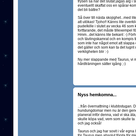
frysen så när det slutat jagas älg i 
eventuellt skaffat oss en spårar-k
det bli bättre?
Så över till nästa skojighet...med lit
att utökas! Tjoho!! Känns lite overk
pudelkille i slutet av vecka 46 som 
fortfarande, det måste tillexempel f
Hmm...det känns lite bekant :-) Förh
och tävlingskamrat och en kompis ti
som inte har något emot att slappa 
det gäller och som kan ta det lugnt
verkligheten blir :-)
Nu mer slappande med Taurus, vi mås
hårdträningen sätter igång ;-)
Nyss hemkomna...
...från övernattning i klubbstugan. D
hundungdomar men nu är den genomf
planerat inför denna, vad vi ska äta
skulle köpa vad, vem som skulle ta m
och jag också!
Taurus och jag har sovit i vår egna
för Taurus men absolut första för mig