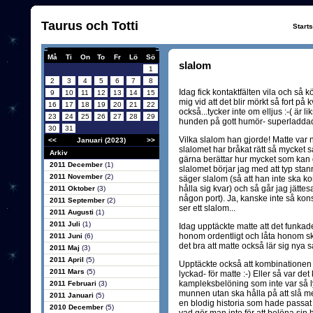
Taurus och Totti
Start
Må
Ti
On
To
Fr
Lö
Sö
slalom
1
2
3
4
5
6
7
8
Idag fick kontaktfälten vila och så kö
9
10
11
12
13
14
15
mig vid att det blir mörkt så fort på k
16
17
18
19
20
21
22
också...tycker inte om elljus :-( är
23
24
25
26
27
28
29
hunden på gott humör- superladdad
30
31
Vilka slalom han gjorde! Matte var 
<<
Januari (2023)
>>
slalomet har bråkat rätt så mycket 
Arkiv
gärna berättar hur mycket som kan g
2011 December
(1)
slalomet börjar jag med att typ stan
2011 November
(2)
säger slalom (så att han inte ska ko
hålla sig kvar) och så går jag jättesa
2011 Oktober
(3)
någon port). Ja, kanske inte så kons
2011 September
(2)
ser ett slalom...
2011 Augusti
(1)
2011 Juli
(1)
Idag upptäckte matte att det funkade
honom ordentligt och låta honom skö
2011 Juni
(6)
det bra att matte också lär sig nya 
2011 Maj
(3)
2011 April
(5)
Upptäckte också att kombinationen s
2011 Mars
(5)
lyckad- för matte :-) Eller så var de
kampleksbelöning som inte var så 
2011 Februari
(3)
munnen utan ska hålla på att slå m
2011 Januari
(5)
en blodig historia som hade passat t
2010 December
(5)