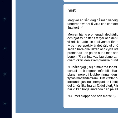
höst
Idag var en sån dag då man verklige
underbart väder å vilka fina kort d
fina kort :-(
Men en härlig promenad i det härliga
och njöt av höstens färger och den kl
vilket skapade lite beskymmer för h
fyrbent perspektiv är det väldigt ohö
sedan bara öka takten och cykla iv
promenad...en galen hund med separ
benen..?) var inte vad jag planerat. 
övergick till den exemplariska hund
Nu håller jag (lite) tummarna för at
och att det ösregnar i mån bitti. Har 
planen nere på klubben innan den 
flyttas krattandet fram. Just krattand
lockande just nu...nersjunken i fo
det är väl lika bra att få det gjort. F
när vi kan börja använda den på all
NU...mer slappande och mer te :-)