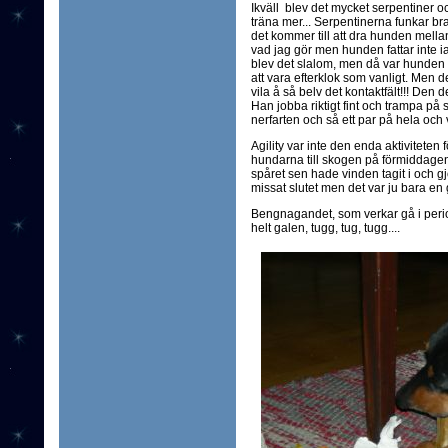
Ikväll blev det mycket serpentiner o
träna mer... Serpentinerna funkar br
det kommer till att dra hunden mellan 
vad jag gör men hunden fattar inte i
blev det slalom, men då var hunden lite 
att vara efterklok som vanligt. Men det
vila å så belv det kontaktfält!!! Den 
Han jobba riktigt fint och trampa på 
nerfarten och så ett par på hela och 
Agility var inte den enda aktivitete
hundarna till skogen på förmiddagen 
spåret sen hade vinden tagit i och gj
missat slutet men det var ju bara en 
Bengnagandet, som verkar gå i perio
helt galen, tugg, tug, tugg....