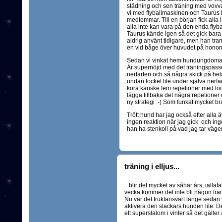
städning och sen träning med vovvar
vi med flyballmaskinen och Taurus b
medlemmar. Till en början fick alla 
alla inte kan vara på den enda flyb
Taurus kände igen så det gick bara
aldrig använt tidigare, men han tra
en vid båge över huvudet på honom s
Sedan vi vinkat hem hundungdomar o
Är supernöjd med det träningspasse
nerfarten och så några skick på he
undan locket lite under själva nerfar
köra kanske fem repetioner med lock
lägga tillbaka det några repetioner o
ny strategi :-) Som funkat mycket bra
Trött hund har jag också efter alla ä
ingen reaktion när jag gick och in
han ha stenkoll på vad jag tar väge
träning i elljus...
...blir det mycket av såhär års, iall
vecka kommer det inte bli någon träni
Nu var det fruktansvärt länge sedan v
aktivera den stackars hunden lite. Des
ett superslalom i vinter så det gäller at