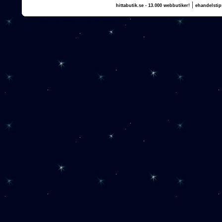
|
hittabutik.se - 13.000 webbutiker!
ehandelstip
(c) 2011, nogg.se & Annika Olsson