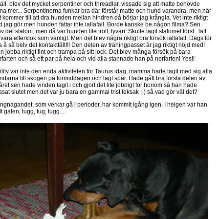
väll blev det mycket serpentiner och threadlar, vissade sig att matte behövde
äna mer... Serpentinerna funkar bra där förstår matte och hund varandra, men när
t kommer till att dra hunden mellan hindren då börjar jag krångla. Vet inte riktigt
d jag gör men hunden fattar inte iallafall. Borde kanske be någon filma? Sen
v det slalom, men då var hunden lite trött, tyvärr. Skulle tagit slalomet först...lätt
 vara efterklok som vanligt. Men det blev några riktigt bra försök iallafall. Dags för
a å så belv det kontaktfält!!! Den delen av träningpasset är jag riktigt nöjd med!
n jobba riktigt fint och trampa på sitt lock. Det blev många försök på bara
rfarten och så ett par på hela och vid alla stannade han på nerfarten! Yes!!
ility var inte den enda aktiviteten för Taurus idag, mamma hade tagit med sig alla
ndarna till skogen på förmiddagen och lagt spår. Hade gått bra första delen av
året sen hade vinden tagit i och gjort det lite jobbigt för honom så han hade
ssat slutet men det var ju bara en gammal trist leksak ;-) så vad gör väl det?
ngnagandet, som verkar gå i perioder, har kommit igång igen. I helgen var han
t galen, tugg, tug, tugg....