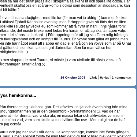
ysen så när det slutat jagas älg i skogarna så ska vi ut och spåra lite också. Har
ventuellt skaffat oss en spårar-kompis också som dessutom är skogsägare, kan
t bli bättre?
 över till nästa skojighet...med lite tur (för man vet ju aldrig...) kommer flocken
t utökas! Tjoho!! Känns lite overkligt men förhoppningsvis så föds det en liten
delkille i slutet av vecka 46 som kommer att få flytta in här! Finns några "om"
rtfarande, det måste tillexempel födas två hanar för att jag ska få någon valp.
mm...det känns lite bekant :-) Förhoppningen är att jag ska få en rolig tränings
ch tävlingskamrat och en kompis till Taurus. En vovve som gillar att jobba men
om inte har något emot att slappa en dag eller två och en vovve som är på G när
et gäller och som kan ta det lugnt därimellan. Sen får man väl se hur
rkligheten blir :-)
u mer slappande med Taurus, vi måste ju vara utvilade till nästa vecka då
årdträningen sätter igång ;-)
|
|
|
26 Oktober 2009
Länk
övrigt
1 kommentar
yss hemkomna...
.från övernattning i klubbstugan. Det krävdes lite tjat och övertalning från mina
undungdomar men nu är den genomförd - övernattningen! Oj, vad de har
lanerat inför denna, vad vi ska äta, en massa lekar och aktiviteter, vem som
ulle köpa vad, vem som skulle ta med vilken film osv... Men roligt har de haft
ch jag också!
aurus och jag har sovit i vår egna lilla komposthage, kanske inte första gången
r Taurus men absolut första för mig! Men det gick fint :-) Idag blev det frukost och