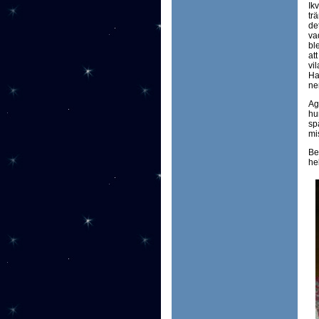
Ik
tr
de
va
ble
att
vil
Ha
ne
Ag
hu
sp
mi
Be
hel