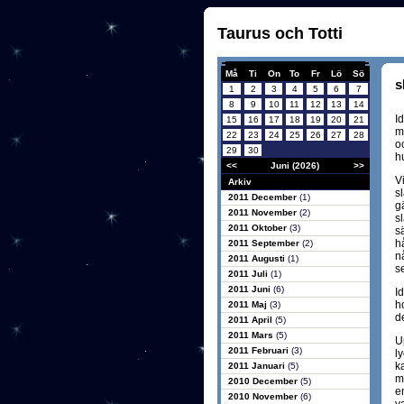
Taurus och Totti
Må
Ti
On
To
Fr
Lö
Sö
s
1
2
3
4
5
6
7
8
9
10
11
12
13
14
Id
15
16
17
18
19
20
21
mi
22
23
24
25
26
27
28
o
29
30
h
<<
Juni (2026)
>>
V
Arkiv
s
2011 December
(1)
g
2011 November
(2)
sl
2011 Oktober
(3)
s
hå
2011 September
(2)
n
2011 Augusti
(1)
se
2011 Juli
(1)
2011 Juni
(6)
I
h
2011 Maj
(3)
d
2011 April
(5)
2011 Mars
(5)
U
2011 Februari
(3)
ly
k
2011 Januari
(5)
m
2010 December
(5)
e
2010 November
(6)