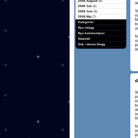
2008 Augusti
(9)
s
2008 Juli
(4)
T
2008 Juni
(9)
v
2008 Maj
(7)
M
Kategorier
t
Nya inlägg
u
Nya kommentarer
N
Statistik
va
Sök i denna blogg
på
ä
d
St
jo
v
b
al
o
li
N
o
på