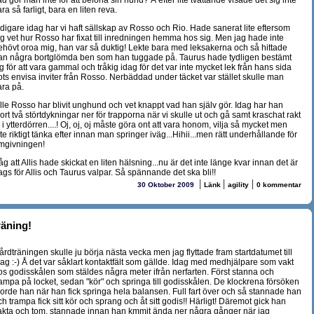
d gör man inte för att belöna sin hund? Å efter lite tvättande visade det sig inte
ra så farligt, bara en liten reva.
idigare idag har vi haft sällskap av Rosso och Rio. Hade sanerat lite eftersom
ag vet hur Rosso har fixat till inredningen hemma hos sig. Men jag hade inte
ehövt oroa mig, han var så duktig! Lekte bara med leksakerna och så hittade
an några bortglömda ben som han tuggade på. Taurus hade tydligen bestämt
g för att vara gammal och tråkig idag för det var inte mycket lek från hans sida
rots envisa inviter från Rosso. Nerbäddad under täcket var stället skulle man
ara på.
ille Rosso har blivit unghund och vet knappt vad han själv gör. Idag har han
ort två störtdykningar ner för trapporna när vi skulle ut och gå samt kraschat rakt
 i ytterdörren....! Oj, oj, oj måste göra ont att vara honom, vilja så mycket men
te riktigt tänka efter innan man springer iväg...Hihii...men rätt underhållande för
mgivningen!
g att Allis hade skickat en liten hälsning...nu är det inte länge kvar innan det är
ags för Allis och Taurus valpar. Så spännande det ska bli!!
|
|
|
30 Oktober 2009
Länk
agility
0 kommentar
räning!
årdträningen skulle ju börja nästa vecka men jag flyttade fram startdatumet till
dag :-) Å det var såklart kontaktfält som gällde. Idag med medhjälpare som vakt
os godisskålen som stäldes några meter ifrån nerfarten. Först stanna och
rampa på locket, sedan "kör" och springa till godisskålen. De klockrena försöken
jorde han när han fick springa hela balansen. Full fart över och så stannade han
h trampa fick sitt kör och sprang och åt sitt godis!! Härligt! Däremot gick han
akta och tom. stannade innan han kmmit ända ner några gånger när jag