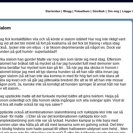
Startsidan
|
Blogg
|
Fotoalbum
|
Gästbok
|
Om mig
|
Logga i
lalom
ag fick kontaktfälten vila och så körde vi slalom istället! Har nog inte riktigt vant
g vid att det blir mörkt så fort på kvällarna så det fick bli träning i elljus idag
ckså...tycker inte om elljus :-( är liksom deprimerande på något vis. Dock var
unden på gott humör- superladdad!!
ilka slalom han gjorde! Matte var nog den som lärde sig mest idag. Eftersom
lalomet har bråkat rätt så mycket så har jag huvudet fullt med demoner som
ärna berättar hur mycket som kan gå fel... Så när jag ska skicka in honom i
alomet börjar jag med att typ stanna hunden så att han står stilla innan jag
äger slalom (så att han inte ska komma in med för hög fart och inte klara att
lla sig kvar) och så går jag jättesakta bredvid (för att se till att han inte missar
ågon port). Ja, kanske inte så konstigt att hunden springer åt annat håll när han
r ett slalom...
dag upptäckte matte att det funkade mycket bättre att göra tvärtom. Hejja på
onom ordentligt och låta honom sköta ingångar och alla svängar själv. Visst är
et bra att matte också lär sig nya saker?
pptäckte också att kombinationen slalomträning och nyklippta klor inte var så
ckad- för matte :-) Eller så var det kombinationen nyklippta klor och
ampleksbelöning som inte var så lyckad. Hunden kampar ju inte bara med
unnen utan ska hålla på att slå med tassarna som en galning också. Det blev
n blodig historia som hade passat till vilken halloween-utstyrsel som helst... Men