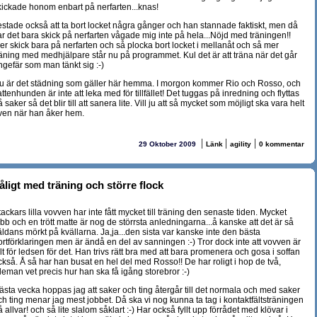
kickade honom enbart på nerfarten...knas!
estade också att ta bort locket några gånger och han stannade faktiskt, men då
ar det bara skick på nerfarten vågade mig inte på hela...Nöjd med träningen!!
er skick bara på nerfarten och så plocka bort locket i mellanåt och så mer
räning med medhjälpare står nu på programmet. Kul det är att träna när det går
ngefär som man tänkt sig :-)
u är det städning som gäller här hemma. I morgon kommer Rio och Rosso, och
ttenhunden är inte att leka med för tillfället! Det tuggas på inredning och flyttas
 saker så det blir till att sanera lite. Vill ju att så mycket som möjligt ska vara helt
ven när han åker hem.
|
|
|
29 Oktober 2009
Länk
agility
0 kommentar
åligt med träning och större flock
ackars lilla vovven har inte fått mycket till träning den senaste tiden. Mycket
bb och en trött matte är nog de störrsta anledningarna...å kanske att det är så
äldans mörkt på kvällarna. Ja,ja...den sista var kanske inte den bästa
ortförklaringen men är ändå en del av sanningen :-) Tror dock inte att vovven är
lt för ledsen för det. Han trivs rätt bra med att bara promenera och gosa i soffan
ckså. Å så har han busat en hel del med Rosso!! De har roligt i hop de två,
lleman vet precis hur han ska få igång storebror :-)
ästa vecka hoppas jag att saker och ting återgår till det normala och med saker
ch ting menar jag mest jobbet. Då ska vi nog kunna ta tag i kontaktfältsträningen
 allvar! och så lite slalom såklart :-) Har också fyllt upp förrådet med klövar i