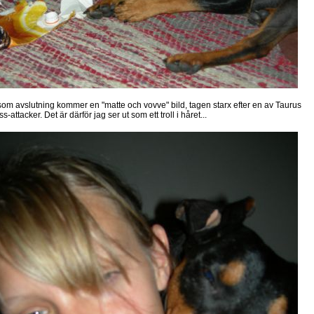
som avslutning kommer en "matte och vovve" bild, tagen starx efter en av Taurus
s-attacker. Det är därför jag ser ut som ett troll i håret...