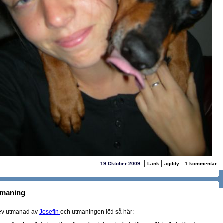
|
|
|
19 Oktober 2009
Länk
agility
1 kommentar
tmaning
ev utmanad av
Josefin
och utmaningen löd så här: