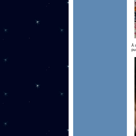
Å 
pus