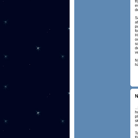
fr
e
de
Så
at
pu
fo
H
o
s
d
ve
N
h
N
..
h
p
sk
o
T
fö