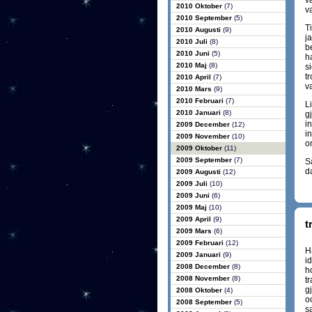
va
2010 Oktober
(7)
va
2010 September
(5)
T
2010 Augusti
(9)
j
2010 Juli
(8)
b
2010 Juni
(5)
h
2010 Maj
(8)
si
t
2010 April
(7)
v
2010 Mars
(9)
2010 Februari
(7)
L
2010 Januari
(8)
gj
in
2009 December
(12)
in
2009 November
(10)
o
2009 Oktober
(11)
2009 September
(7)
Så
d
2009 Augusti
(12)
2009 Juli
(10)
2009 Juni
(6)
2009 Maj
(10)
2009 April
(9)
t
2009 Mars
(6)
2009 Februari
(12)
H
2009 Januari
(9)
i
2008 December
(8)
h
2008 November
(8)
t
g
2008 Oktober
(4)
oc
2008 September
(5)
s