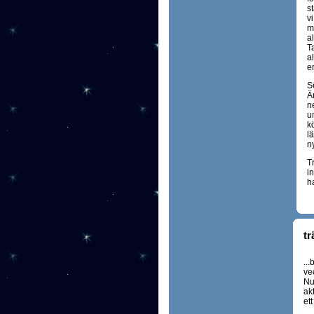
s
v
m
a
T
a
e
S
Ä
n
un
k
lä
ny
Tr
i
h
tr
..
ve
Nu
akt
ett