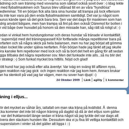
tädning och sen träning med vovvarna som såklart också sovit över :-) Idag lekte
i med flyballmaskinen och Taurus blev utlånad till en av våra "hundlösa"
edlemmar. Till en början fick alla lära sina hundar att trampa på lock eftersom
lla inte kan vara på den enda flyballmaskinen samtidigt. Det var ju något som
aurus kände igen så det gick bara bra. Sen var det dags för maskinen som han
ldrig använt tidigare, men han trampa så fint på den också! Däremot for bollen i
n vid båge över huvudet på honom så den missade han, såg rätt så roligt ut :-)
edan vi vinkat hem hundungdomar och deras hundar så tränade vi kontaktfält.
r supernöjd med det träningspasset! Kör fortfarade många repetitioner bara på
erfarten och så några skick på hela balansen, men nu har jag börjat att gömma
dan locket lite under själva nerfarten. Från början hade jag tänkt att jag skulle
öra kanske fem repetioner med lock och så ta bort det helt en gång för att sedan
gga tillbaka det några repetioner osv. Men det funkade inte alls...så nu blir det
 strategi :-) Som funkat mycket bra hittills. Nöjd och glad!
ött hund har jag också efter alla äventyr. Var iväg en sväng till affären nyss,
ngen reaktion när jag gick och ingen reaktion när jag kom hem. Annars brukar
an ha stenkoll på vad jag tar vägen, men nu sover han djupt :-)
|
|
|
24 Oktober 2009
Länk
agility
1 kommentar
äning i elljus...
.blir det mycket av såhär års, iallafall om man ska träna på kvällstid. Å denna
cka kommer det inte bli någon träning på dagtid så då är det elljus som gäller.
 var det fruktansvärt länge sedan vi träna något så jag tyckte det var dags att
ivera den stackars hunden lite. Dessutom ska vi ju fixa till vettiga kontaktfält och
 superslalom i vinter så det gäller att ligga i :-)