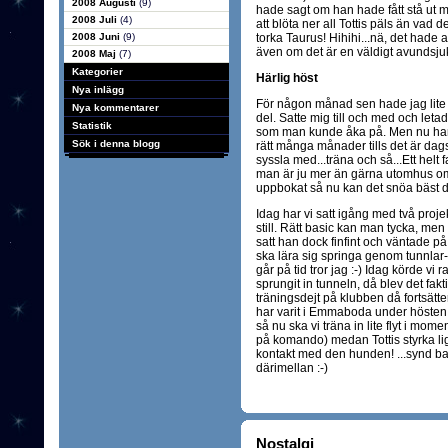
2008 Augusti
(9)
hade sagt om han hade fått stå ut m
2008 Juli
(4)
att blöta ner all Tottis päls än vad 
2008 Juni
(9)
torka Taurus! Hihihi...nä, det hade al
även om det är en väldigt avundsjuk
2008 Maj
(7)
Kategorier
Härlig höst
Nya inlägg
För någon månad sen hade jag lite å
Nya kommentarer
del. Satte mig till och med och leta
Statistik
som man kunde åka på. Men nu har j
Sök i denna blogg
rätt många månader tills det är dags
syssla med...träna och så...Ett helt 
man är ju mer än gärna utomhus om 
uppbokat så nu kan det snöa bäst det
Idag har vi satt igång med två projekt,
still. Rätt basic kan man tycka, men v
satt han dock finfint och väntade p
ska lära sig springa genom tunnlar- sn
går på tid tror jag :-) Idag körde vi 
sprungit in tunneln, då blev det fakt
träningsdejt på klubben då fortsätter
har varit i Emmaboda under hösten o
så nu ska vi träna in lite flyt i mom
på komando) medan Tottis styrka lig
kontakt med den hunden! ...synd bar
därimellan :-)
Nostalgi