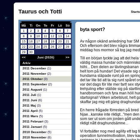
Taurus och Totti
Start
Må
Ti
On
To
Fr
Lö
Sö
byta sport?
1
2
3
4
5
6
7
8
9
10
11
12
13
14
Av någon okänd anledning har SM 
15
16
17
18
19
20
21
Och eftersom det blev några timmar
22
23
24
25
26
27
28
middag hos mormor så tog jag med 
29
30
<<
Juni (2026)
>>
Till en början tyckte jag att det hela 
väldig massa hundar och människor 
Arkiv
hiihi... Den delen av tävlingsbana
2011 December
(1)
helt tom på hundar! Det visade sig d
2011 November
(2)
hundarna släpade runt på en springa
2011 Oktober
(3)
det tar lite tid att ta sig runt spår
var det dags för lite mer fart! sex 
2011 September
(2)
trehjuling efter ställde sig på startl
2011 Augusti
(1)
handbromsen och fyra man höll hunda
2011 Juli
(1)
startsignal! Vilken arbetslust, helt 
2011 Juni
(6)
skaffar jag mig ett gäng draghundar 
2011 Maj
(3)
En herre frågade förresten på bre
2011 April
(5)
Njae...kanske inte riktigt..."men den
2011 Mars
(5)
som ser ut som om jorden gått unde
2011 Februari
(3)
riktigt nått draghundsämne...
2011 Januari
(5)
Vi fortsätter nog med agility ett tag ti
2010 December
(5)
operation tunnelmotivation, blev kan
2010 November
(6)