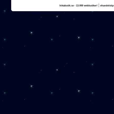
|
hittabutik.se - 13.000 webbutiker!
ehandelstip
(c) 2011, nogg.se & Annika Olsson