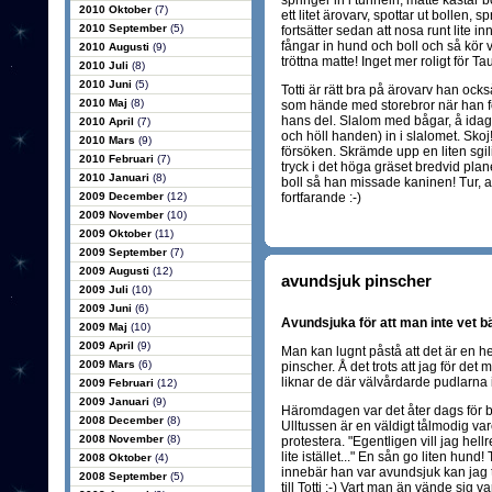
springer in i tunneln, matte kastar 
2010 Oktober
(7)
ett litet ärovarv, spottar ut bollen, 
2010 September
(5)
fortsätter sedan att nosa runt lite i
fångar in hund och boll och så kör v
2010 Augusti
(9)
tröttna matte! Inget mer roligt för Ta
2010 Juli
(8)
2010 Juni
(5)
Totti är rätt bra på ärovarv han oc
2010 Maj
(8)
som hände med storebror när han för
hans del. Slalom med bågar, å idag 
2010 April
(7)
och höll handen) in i slalomet. Skoj!
2010 Mars
(9)
försöken. Skrämde upp en liten sgili
2010 Februari
(7)
tryck i det höga gräset bredvid plan
2010 Januari
(8)
boll så han missade kaninen! Tur, 
2009 December
(12)
fortfarande :-)
2009 November
(10)
2009 Oktober
(11)
2009 September
(7)
2009 Augusti
(12)
avundsjuk pinscher
2009 Juli
(10)
2009 Juni
(6)
Avundsjuka för att man inte vet bät
2009 Maj
(10)
2009 April
(9)
Man kan lugnt påstå att det är en h
2009 Mars
(6)
pinscher. Å det trots att jag för det
liknar de där välvårdarde pudlarna 
2009 Februari
(12)
2009 Januari
(9)
Häromdagen var det åter dags för ba
2008 December
(8)
Ulltussen är en väldigt tålmodig va
2008 November
(8)
protestera. "Egentligen vill jag hel
lite istället..." En sån go liten hu
2008 Oktober
(4)
innebär han var avundsjuk kan jag 
2008 September
(5)
till Totti :-) Vart man än vände sig