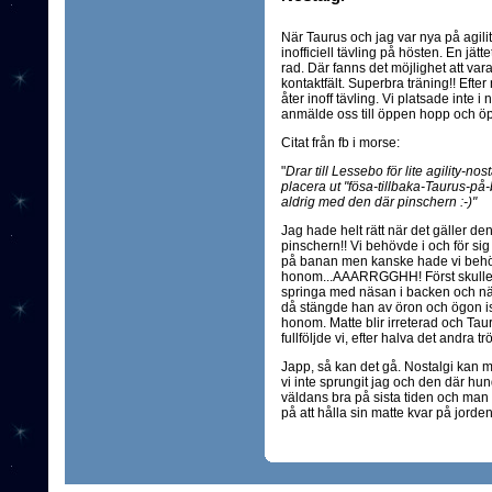
När Taurus och jag var nya på ag
inofficiell tävling på hösten. En jätte
rad. Där fanns det möjlighet att var
kontaktfält. Superbra träning!! Eft
åter inoff tävling. Vi platsade int
anmälde oss till öppen hopp och öpp
Citat från fb i morse:
"
Drar till Lessebo för lite agility-nos
placera ut "fösa-tillbaka-Taurus-p
aldrig med den där pinschern :-)"
Jag hade helt rätt när det gäller de
pinschern!! Vi behövde i och för sig 
på banan men kanske hade vi behövt
honom...AAARRGGHH! Först skulle ha
springa med näsan i backen och när 
då stängde han av öron och ögon is
honom. Matte blir irreterad och Tauru
fullföljde vi, efter halva det andra
Japp, så kan det gå. Nostalgi kan 
vi inte sprungit jag och den där hun
väldans bra på sista tiden och man f
på att hålla sin matte kvar på jorden 