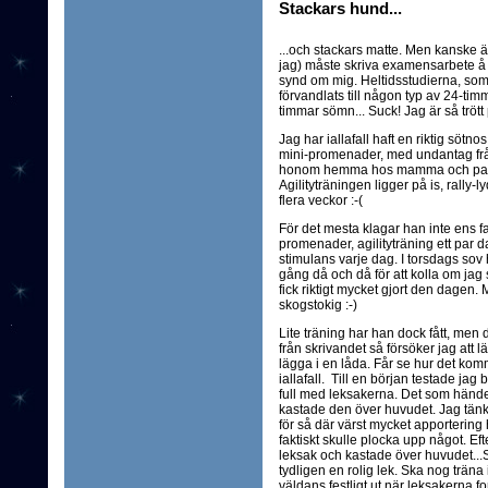
Stackars hund...
...och stackars matte. Men kanske 
jag) måste skriva examensarbete å dä
synd om mig. Heltidsstudierna, som
förvandlats till någon typ av 24-ti
timmar sömn... Suck! Jag är så trött
Jag har iallafall haft en riktig sötn
mini-promenader, med undantag från
honom hemma hos mamma och pappa, 
Agilityträningen ligger på is, rally-
flera veckor :-(
För det mesta klagar han inte ens fa
promenader, agilityträning ett par d
stimulans varje dag. I torsdags so
gång då och då för att kolla om jag s
fick riktigt mycket gjort den dagen.
skogstokig :-)
Lite träning har han dock fått, men
från skrivandet så försöker jag att 
lägga i en låda. Får se hur det komme
iallafall. Till en början testade ja
full med leksakerna. Det som hände
kastade den över huvudet. Jag tänkt
för så där värst mycket apportering ha
faktiskt skulle plocka upp något. Eft
leksak och kastade över huvudet...Så 
tydligen en rolig lek. Ska nog träna 
väldans festligt ut när leksakerna for