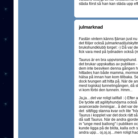
städa först så han kan städa upp efte
julmarknad
Fastän vintern känns fjärran just nu 
det följer också julmarknad/julskylt
brukshundklubb torget :-) Då var de
fick vara med på lydnaden också (m
Taurus är en bra uppvisningshund. H
det brukar uppskattas av publiken 
dem inte besviken denna gången hell
hittades han både mamma, mormor 
hälsa på innan han kom tillbaka. Sen
dock tvungen att hitta på. När de a
mest logiska) tunnelingången, då s
vi kom förbi den tunneln. Hmm...
Ja,ja....det var roligt iallfall :-) Eft
De tyckte att agilityhundarna också 
avancerade övningar... å det var det 
det sitt/ligg stanna kvar och lite "
Taurus i kopplet var det dock rätt 
då satt Taurus. När de andra gjor
in "unge med ballong" i publiken oc
kunde ligga på de blöta, kalla och 
andra upp... oj,oj,oj....men roligt h