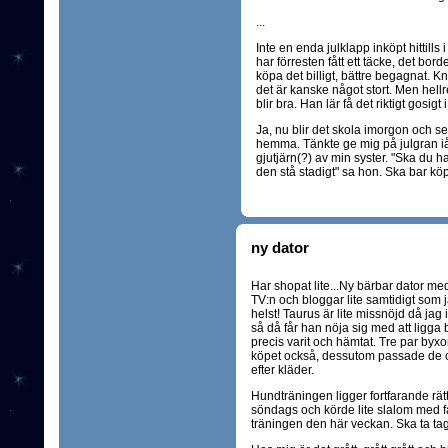
...
Inte en enda julklapp inköpt hittills i
har förresten fått ett täcke, det bor
köpa det billigt, bättre begagnat. Kn
det är kanske något stort. Men hellre 
blir bra. Han lär få det riktigt gosigt i
Ja, nu blir det skola imorgon och se
hemma. Tänkte ge mig på julgran iår 
gjutjärn(?) av min syster. "Ska du
den stå stadigt" sa hon. Ska bar köp
ny dator
Har shopat lite...Ny bärbar dator med
TV:n och bloggar lite samtidigt som j
helst! Taurus är lite missnöjd då jag
så då får han nöja sig med att ligga
precis varit och hämtat. Tre par byxo
köpet också, dessutom passade de ocks
efter kläder.
Hundträningen ligger fortfarande rätt
söndags och körde lite slalom med fa
träningen den här veckan. Ska ta tag i