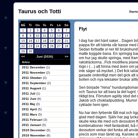
Taurus och Totti
Start
Må
Ti
On
To
Fr
Lö
Sö
Flyt
1
2
3
4
5
6
7
8
9
10
11
12
13
14
I dag har det hänt saker... Dagen 
15
16
17
18
19
20
21
pappa för att hämta vår kasse med 
22
23
24
25
26
27
28
Sedan fortsatte vi ner till brukshun
29
30
matte byggde bana. En springig ba
<<
Juni (2026)
>>
om hur jag skulle springa, med framf
raksträckorna...Fick modifiera plan
Arkiv
lögn i (....) att hinna med även om ja
2011 December
(1)
inte säger så mycket..) Det fick ialla
2011 November
(2)
gasade ordentligt men det gick att
2011 Oktober
(3)
bollen och nya leksaker brukar allt
2011 September
(2)
Sen började "mina" hundungdomar tri
2011 Augusti
(1)
och Taurus tur att bara ta det lugnt.
2011 Juli
(1)
riktigt bra. Förrutom agility stod 
2011 Juni
(6)
Jakob och chokladpudding. Mums! H
2011 Maj
(3)
cyklade hem igen.
2011 April
(5)
Nu har den fyrbente fått mat och ligg
2011 Mars
(5)
glad med dagen. Själv har jag lyck
2011 Februari
(3)
skulle leka lite med och dessutom f
2011 Januari
(5)
kombinationer. Helt fantastiskt, två 
dessutom verkar det funka att anvä
2010 December
(5)
precis som man tänkt sig. Kanske s
2010 November
(6)