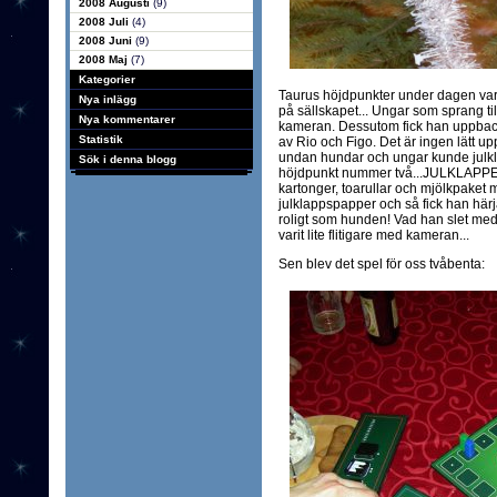
2008 Augusti
(9)
2008 Juli
(4)
2008 Juni
(9)
2008 Maj
(7)
Kategorier
Taurus höjdpunkter under dagen var n
Nya inlägg
på sällskapet... Ungar som sprang ti
Nya kommentarer
kameran. Dessutom fick han uppback
Statistik
av Rio och Figo. Det är ingen lätt upp
undan hundar och ungar kunde julklap
Sök i denna blogg
höjdpunkt nummer två...JULKLAPPEN.
kartonger, toarullar och mjölkpaket me
julklappspapper och så fick han härja
roligt som hunden! Vad han slet med 
varit lite flitigare med kameran...
Sen blev det spel för oss tvåbenta: