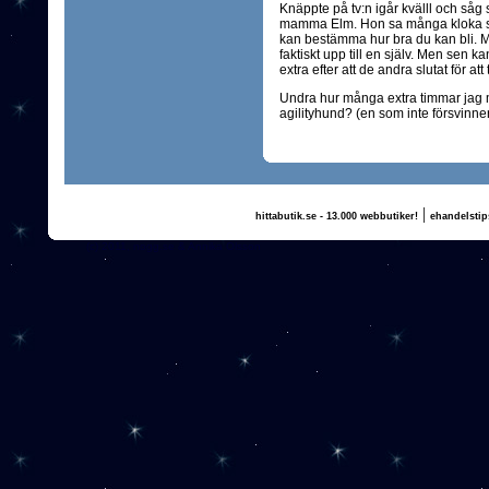
Knäppte på tv:n igår kvälll och såg
mamma Elm. Hon sa många kloka sak
kan bestämma hur bra du kan bli. Ma
faktiskt upp till en själv. Men sen k
extra efter att de andra slutat för att
Undra hur många extra timmar jag må
agilityhund? (en som inte försvinn
|
hittabutik.se - 13.000 webbutiker!
ehandelstip
(c) 2011, nogg.se & Annika Olsson