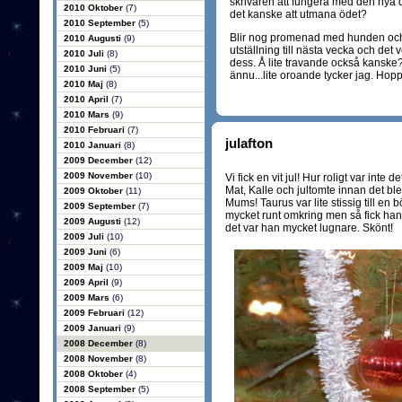
skrivaren att fungera med den nya da
2010 Oktober
(7)
det kanske att utmana ödet?
2010 September
(5)
Blir nog promenad med hunden och lit
2010 Augusti
(9)
utställning till nästa vecka och det v
2010 Juli
(8)
dess. Å lite travande också kanske
2010 Juni
(5)
ännu...lite oroande tycker jag. Hop
2010 Maj
(8)
2010 April
(7)
2010 Mars
(9)
2010 Februari
(7)
julafton
2010 Januari
(8)
2009 December
(12)
2009 November
(10)
Vi fick en vit jul! Hur roligt var inte 
Mat, Kalle och jultomte innan det b
2009 Oktober
(11)
Mums! Taurus var lite stissig till en
2009 September
(7)
mycket runt omkring men så fick han
2009 Augusti
(12)
det var han mycket lugnare. Skönt!
2009 Juli
(10)
2009 Juni
(6)
2009 Maj
(10)
2009 April
(9)
2009 Mars
(6)
2009 Februari
(12)
2009 Januari
(9)
2008 December
(8)
2008 November
(8)
2008 Oktober
(4)
2008 September
(5)