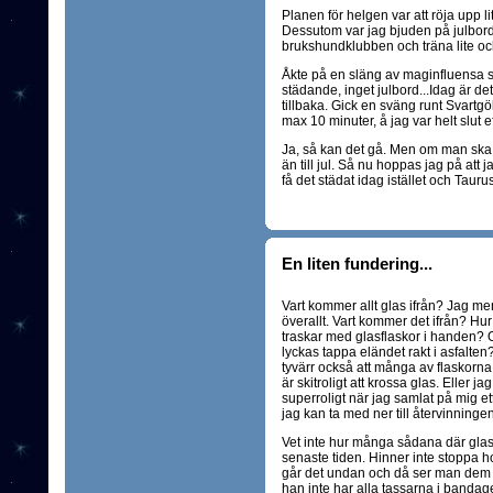
Planen för helgen var att röja upp
Dessutom var jag bjuden på julbord 
brukshundklubben och träna lite ock
Åkte på en släng av maginfluensa så
städande, inget julbord...Idag är de
tillbaka. Gick en sväng runt Svart
max 10 minuter, å jag var helt slut ef
Ja, så kan det gå. Men om man ska s
än till jul. Så nu hoppas jag på att j
få det städat idag istället och Taur
En liten fundering...
Vart kommer allt glas ifrån? Jag me
överallt. Vart kommer det ifrån? Hu
traskar med glasflaskor i handen? O
lyckas tappa eländet rakt i asfalten?
tyvärr också att många av flaskorn
är skitroligt att krossa glas. Eller jag
superroligt när jag samlat på mig ett
jag kan ta med ner till återvinning
Vet inte hur många sådana där gla
senaste tiden. Hinner inte stoppa ho
går det undan och då ser man dem int
han inte har alla tassarna i bandage