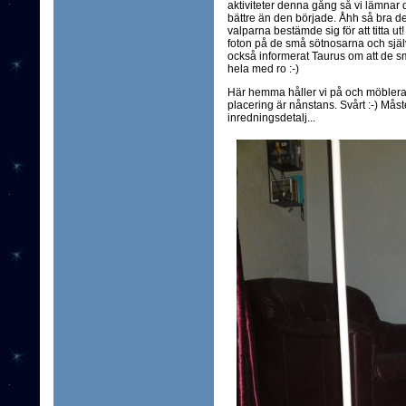
aktiviteter denna gång så vi lämnar 
bättre än den började. Åhh så bra 
valparna bestämde sig för att titta ut
foton på de små sötnosarna och sjä
också informerat Taurus om att de s
hela med ro :-)
Här hemma håller vi på och möblerar 
placering är nånstans. Svårt :-) Måst
inredningsdetalj...