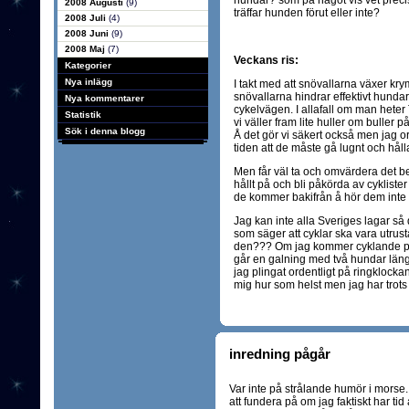
hundar? som på något vis vet preci
2008 Augusti
(9)
träffar hunden förut eller inte?
2008 Juli
(4)
2008 Juni
(9)
2008 Maj
(7)
Veckans ris:
Kategorier
Nya inlägg
I takt med att snövallarna växer k
snövallarna hindrar effektivt hunda
Nya kommentarer
cykelvägen. I allafall om man heter 
Statistik
vi väller fram lite huller om buller
Sök i denna blogg
Å det gör vi säkert också men jag o
tiden att de måste gå lugnt och hålla
Men får väl ta och omvärdera det bes
hållt på och bli påkörda av cyklist
de kommer bakifrån å hör dem inte h
Jag kan inte alla Sveriges lagar så d
som säger att cyklar ska vara utrus
den??? Om jag kommer cyklande på
går en galning med två hundar län
jag plingat ordentligt på ringklockan!
mig hur som helst men jag har trots 
inredning pågår
Var inte på strålande humör i morse. 
att fundera på om jag faktiskt har t