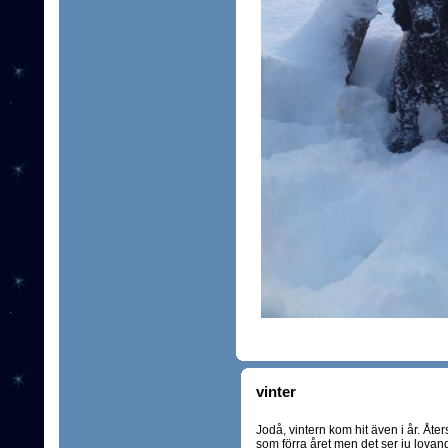
vinter
Jodå, vintern kom hit även i år. Åter
som förra året men det ser ju lovan