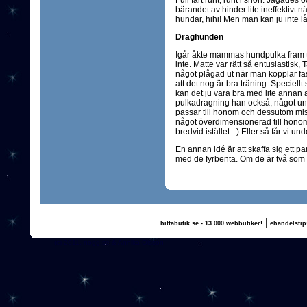
Full fart runt, runt i snön. Jagades 
bärandet av hinder lite ineffektivt n
hundar, hihi! Men man kan ju inte låt
Draghunden
Igår åkte mammas hundpulka fram till 
inte. Matte var rätt så entusiastisk,
något plågad ut när man kopplar fas
att det nog är bra träning. Speciellt
kan det ju vara bra med lite annan a
pulkadragning han också, något und
passar till honom och dessutom mis
något överdimensionerad till honom.
bredvid istället :-) Eller så får vi un
En annan idé är att skaffa sig ett p
med de fyrbenta. Om de är två som hj
|
hittabutik.se - 13.000 webbutiker!
ehandelstip
(c) 2011, nogg.se & Annika Olsson