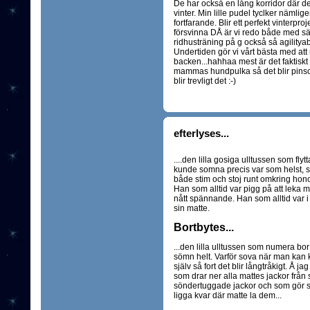
De har också en lång korridor där det
vinter. Min lille pudel tyclker nämlig
fortfarande. Blir ett perfekt vinterpr
försvinna DÅ är vi redo både med säc
ridhusträning på g också så agility
Undertiden gör vi vårt bästa med att n
backen...hahhaa mest är det faktiskt
mammas hundpulka så det blir pinsch
blir trevligt det :-)
efterlyses...
....den lilla gosiga ulltussen som fly
kunde somna precis var som helst, so
både stim och stoj runt omkring honom
Han som alltid var pigg på att leka m
nått spännande. Han som alltid var i
sin matte.
Bortbytes...
...den lilla ulltussen som numera b
sömn helt. Varför sova när man kan kö
själv så fort det blir långtråkigt. Å jag
som drar ner alla mattes jackor från
söndertuggade jackor och som gör sitt
ligga kvar där matte la dem...