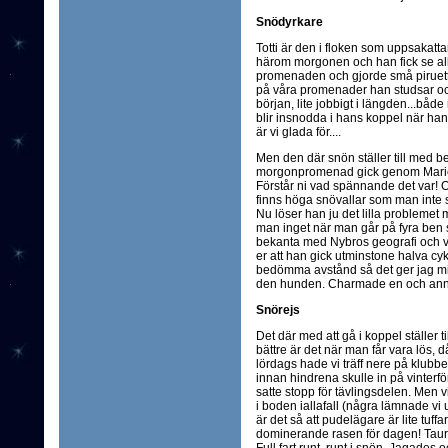
Snödyrkare
Totti är den i floken som uppsakatt
härom morgonen och han fick se all
promenaden och gjorde små piruetter
på våra promenader han studsar och
början, lite jobbigt i längden...bå
blir insnodda i hans koppel när han fa
är vi glada för....
Men den där snön ställer till med
morgonpromenad gick genom Marieg
Förstår ni vad spännande det var! Oc
finns höga snövallar som man inte ser
Nu löser han ju det lilla problemet 
man inget när man går på fyra ben s
bekanta med Nybros geografi och vet
er att han gick utminstone halva c
bedömma avstånd så det ger jag mig
den hunden. Charmade en och anna
Snörejs
Det där med att gå i koppel ställer ti
bättre är det när man får vara lös, d
lördags hade vi träff nere på klubben
innan hindrena skulle in på vinterfö
satte stopp för tävlingsdelen. Men v
i boden iallafall (några lämnade vi ut
är det så att pudelägare är lite tuf
dominerande rasen för dagen! Taurus