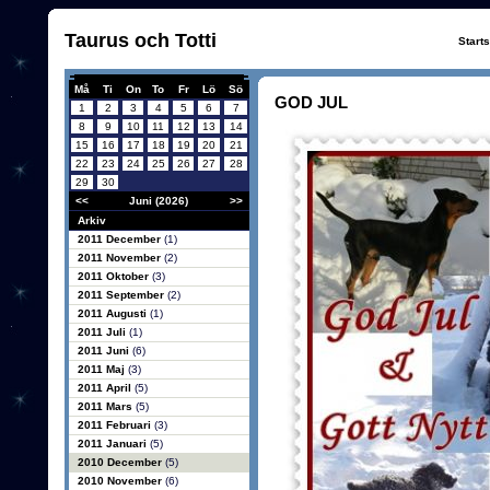
Taurus och Totti
Start
Må
Ti
On
To
Fr
Lö
Sö
GOD JUL
1
2
3
4
5
6
7
8
9
10
11
12
13
14
15
16
17
18
19
20
21
22
23
24
25
26
27
28
29
30
<<
Juni (2026)
>>
Arkiv
2011 December
(1)
2011 November
(2)
2011 Oktober
(3)
2011 September
(2)
2011 Augusti
(1)
2011 Juli
(1)
2011 Juni
(6)
2011 Maj
(3)
2011 April
(5)
2011 Mars
(5)
2011 Februari
(3)
2011 Januari
(5)
2010 December
(5)
2010 November
(6)