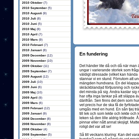
2010 Oktober
(7)
2010 September
(5)
2010 Augusti
(9)
2010 Juli
(8)
2010 Juni
(5)
2010 Maj
(8)
2010 April
(7)
2010 Mars
(9)
2010 Februari
(7)
2010 Januari
(8)
En fundering
2009 December
(12)
2009 November
(10)
Det händer lite då och då när man 
2009 Oktober
(11)
ungar i varierande storlek som fråg
2009 September
(7)
väldigt stressade (vilket kan hända 
2009 Augusti
(12)
stannar vi en stund. Förrutom att un
2009 Juli
(10)
mängden hundvana. En del klappar l
2009 Juni
(6)
skräckblandad förtjusning och ryck
det minsta på sig. Andra kastar sig
2009 Maj
(10)
har ofta inga tankar på att släppa ä
2009 April
(9)
därifrån. Sen finns det dem som hu
2009 Mars
(6)
vet precis hur de ska få de fyrfota
2009 Februari
(12)
umgås med en hund. En sån tjej trä
till lek och som lekte och lekte och l
2009 Januari
(9)
leken så den lille aldrig tröttnade. 
2008 December
(8)
pinnar eller nått annat skojigt. Matte
2008 November
(8)
roligt det var att se!
2008 Oktober
(4)
Så till veckans kluring: Kan det var
2008 September
(5)