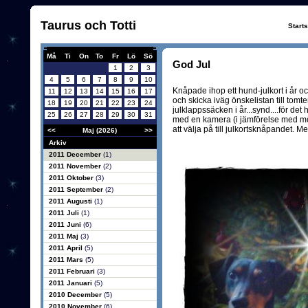
Taurus och Totti
Start
Må
Ti
On
To
Fr
Lö
Sö
God Jul
1
2
3
4
5
6
7
8
9
10
Knåpade ihop ett hund-julkort i år oc
11
12
13
14
15
16
17
och skicka iväg önskelistan till tomt
18
19
20
21
22
23
24
julklappssäcken i år...synd....för det h
25
26
27
28
29
30
31
med en kamera (i jämförelse med mobi
att välja på till julkortsknåpandet. Me
<<
Maj (2026)
>>
Arkiv
2011 December
(1)
2011 November
(2)
2011 Oktober
(3)
2011 September
(2)
2011 Augusti
(1)
2011 Juli
(1)
2011 Juni
(6)
2011 Maj
(3)
2011 April
(5)
2011 Mars
(5)
2011 Februari
(3)
2011 Januari
(5)
2010 December
(5)
2010 November
(6)