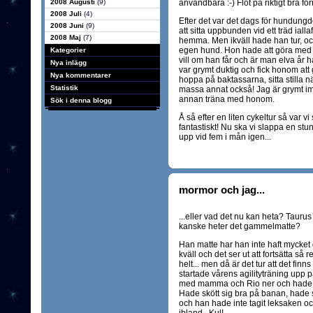
2008 Augusti
(9)
användbara :-) Flöt på riktigt bra fö
2008 Juli
(4)
Efter det var det dags för hundungd
2008 Juni
(9)
att sitta uppbunden vid ett träd ialla
2008 Maj
(7)
hemma. Men ikväll hade han tur, oc
egen hund. Hon hade att göra med 
Kategorier
vill om han får och är man elva år h
Nya inlägg
var grymt duktig och fick honom att 
Nya kommentarer
hoppa på baktassarna, sitta stilla 
Statistik
massa annat också! Jag är grymt im
annan träna med honom.
Sök i denna blogg
Å så efter en liten cykeltur så var
fantastiskt! Nu ska vi slappa en stu
upp vid fem i mån igen...
mormor och jag...
...eller vad det nu kan heta? Taurus
kanske heter det gammelmatte?
Han matte har han inte haft mycket g
kväll och det ser ut att fortsätta så 
helt... men då är det tur att det fi
startade vårens agilityträning upp på
med mamma och Rio ner och hade sk
Hade skött sig bra på banan, hade 
och han hade inte tagit leksaken o