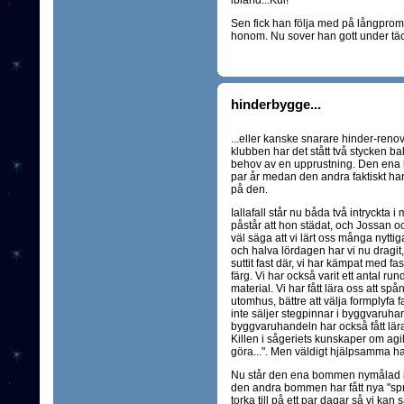
ibland...Kul!
Sen fick han följa med på långpr
honom. Nu sover han gott under täc
hinderbygge...
...eller kanske snarare hinder-renov
klubben har det stått två stycken 
behov av en upprustning. Den ena ha
par år medan den andra faktiskt ha
på den.
Iallafall står nu båda två intryc
påstår att hon städat, och Jossan och
väl säga att vi lärt oss många nytt
och halva lördagen har vi nu dragit,
suttit fast där, vi har kämpat med f
färg. Vi har också varit ett antal ru
material. Vi har fått lära oss att spå
utomhus, bättre att välja formplyfa fa
inte säljer stegpinnar i byggvaruhand
byggvaruhandeln har också fått lära 
Killen i sågeriets kunskaper om agili
göra...". Men väldigt hjälpsamma har
Nu står den ena bommen nymålad i
den andra bommen har fått nya "sp
torka till på ett par dagar så vi kan 