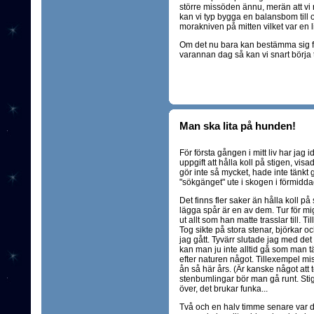
större missöden ännu, merän att vi 
kan vi typ bygga en balansbom till 
morakniven på mitten vilket var en l
Om det nu bara kan bestämma sig för
varannan dag så kan vi snart börja 
Man ska lita på hunden!
För första gången i mitt liv har jag i
uppgift att hålla koll på stigen, visa
gör inte så mycket, hade inte tänkt
"sökgänget" ute i skogen i förmiddag
Det finns fler saker än hålla koll på
lägga spår är en av dem. Tur för mig
ut allt som han matte trasslar till. T
Tog sikte på stora stenar, björkar
jag gått. Tyvärr slutade jag med det 
kan man ju inte alltid gå som man 
efter naturen något. Tillexempel misstä
ån så här års. (Är kanske något att 
stenbumlingar bör man gå runt. Stiga
över, det brukar funka...
Två och en halv timme senare var d