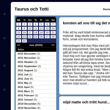
Taurus och Totti
Start
Må
Ti
On
To
Fr
Lö
Sö
konsten att sno till sig det 
1
2
3
4
5
6
7
8
9
10
11
12
13
14
Från att ha varit totalt ointresserad
15
16
17
18
19
20
21
matvrak. Idag skulle han kunna sät
22
23
24
25
26
27
28
form, smak och konsistens.
29
30
<<
Juni (2026)
>>
Häromdagen fick han följa med på
eld på programmet. Om jag tänkt til
Arkiv
gått dit men nä, det gjorde jag inte
2011 December
(1)
med mig och han gjorde verkligen sitt
2011 November
(2)
började med att jag fick hindra hon
2011 Oktober
(3)
sekund från att börja lapa smet. Se
charma sin omgivning, med de bed
2011 September
(2)
Några föll för det enkla trixet. "Men
2011 Augusti
(1)
det kan Taurus äta upp.." Andra vill 
2011 Juli
(1)
inte Taurus. Tydligen har jag missa
2011 Juni
(6)
snor mat direkt ur handen på folk 
2011 Maj
(3)
mindre nöjd scout...
2011 April
(5)
2011 Mars
(5)
2011 Februari
(3)
2011 Januari
(5)
nöjd matte och trött hund...
2010 December
(5)
2010 November
(6)