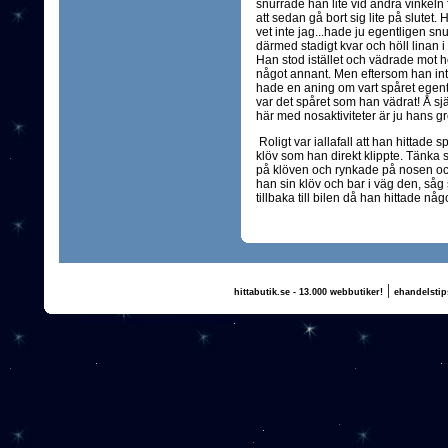
snurrade han lite vid andra vinkeln 
att sedan gå bort sig lite på slutet. 
vet inte jag...hade ju egentligen sn
därmed stadigt kvar och höll linan i
Han stod istället och vädrade mot hö
något annant. Men eftersom han inte
hade en aning om vart spåret egentli
var det spåret som han vädrat! Å själ
här med nosaktiviteter är ju hans gr
Roligt var iallafall att han hittade s
klöv som han direkt klippte. Tänka s
på klöven och rynkade på nosen och
han sin klöv och bar i väg den, såg
tillbaka till bilen då han hittade någ
|
hittabutik.se - 13.000 webbutiker!
ehandelstip
(c) 2011, nogg.se & Annika Olsson