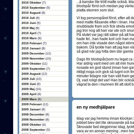
...å kanske lite trött matte också. Id
2010 Oktober
(7)
blodspår först och medan jag vänta
2010 September
(5)
platta ekorren som slut.
2010 Augusti
(9)
Vi tog personspåret först, efter att
2010 Juli
(8)
med matte flåsande efter i linan. Ha
2010 Juni
(5)
snubblade fram och fick streta emot 
2010 Maj
(8)
jag tror nog att han var ute och snu
2010 April
(7)
På slutet var jag rätt säker på att h
2010 Mars
(9)
hade fel...han hade koll och han ma
om han inte visade den något större
2010 Februari
(7)
bakom. Då tyckte han att jag kan väl
2010 Januari
(8)
så glad när jag hitta den där gamla tr
2009 December
(12)
2009 November
(10)
Dags för blodspår(som nu legat ca 2
Har aldrig varit med om att min hun
2009 Oktober
(11)
nosade en god stund innan han gav 
2009 September
(7)
riktigt noga och gick så lugnt och fi
2009 Augusti
(12)
minuter tidagre när han vält fram g
2009 Juli
(10)
Oj, vad roligt det var! Han blir ocks
2009 Juni
(6)
vägrat ta den i munnen till att stolt bä
2009 Maj
(10)
2009 April
(9)
2009 Mars
(6)
2009 Februari
(12)
en ny medhjälpare
2009 Januari
(9)
2008 December
(8)
Idag var jag hemma innan klockan 21
2008 November
(8)
jobbet blev det lite skruvande på bal
2008 Oktober
(4)
Skruvade fast stegpinnar idag, tyck
2008 September
(5)
vara av en annan mening...men han 