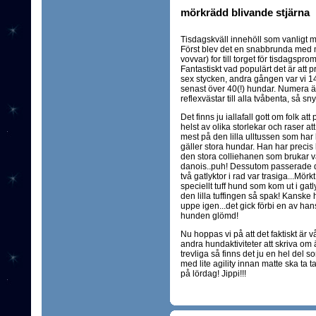
mörkrädd blivande stjärna
Tisdagskväll innehöll som vanligt
Först blev det en snabbrunda med 
vovvar) for till torget för tisdagsp
Fantastiskt vad populärt det är att 
sex stycken, andra gången var vi 14 
senast över 40(!) hundar. Numera ä
reflexvästar till alla tvåbenta, så s
Det finns ju iallafall gott om folk 
helst av olika storlekar och raser at
mest på den lilla ulltussen som har lii
gäller stora hundar. Han har precis l
den stora colliehanen som brukar 
danois..puh! Dessutom passerade de
två gatlyktor i rad var trasiga...Mör
speciellt tuff hund som kom ut i gatly
den lilla tuffingen så spak! Kanske 
uppe igen...det gick förbi en av ha
hunden glömd!
Nu hoppas vi på att det faktiskt är v
andra hundaktiviteter att skriva om
trevliga så finns det ju en hel del 
med lite agility innan matte ska ta ta
på lördag! Jippi!!!