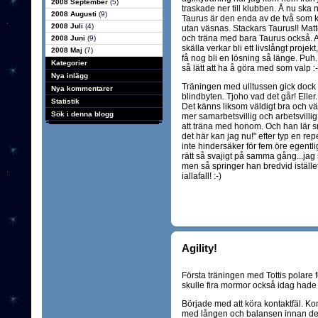
2008 September
(5)
traskade ner till klubben. Å nu ska n
2008 Augusti
(9)
Taurus är den enda av de två som k
2008 Juli
(4)
utan väsnas. Stackars Taurus!! Matte 
och träna med bara Taurus också. Att
2008 Juni
(9)
skälla verkar bli ett livslångt proj
2008 Maj
(7)
få nog bli en lösning så länge. Puh..
Kategorier
så lätt att ha å göra med som valp :-
Nya inlägg
Träningen med ulltussen gick dock
Nya kommentarer
blindbyten. Tjoho vad det går! Eller.
Statistik
Det känns liksom väldigt bra och vä
Sök i denna blogg
mer samarbetsvillig och arbetsvill
att träna med honom. Och han lär s
det här kan jag nu!" efter typ en rep
inte hindersäker för fem öre egentli
rätt så svajigt på samma gång...jag
men så springer han bredvid istället.
iallafall! :-)
Agility!
Första träningen med Tottis polare för
skulle fira mormor också idag hade ja
Började med att köra kontaktfäl. 
med lången och balansen innan den