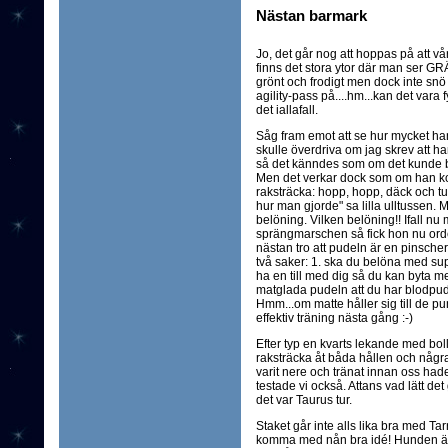
Nästan barmark
Jo, det går nog att hoppas på att vå
finns det stora ytor där man ser GRÄ
grönt och frodigt men dock inte snö oc
agility-pass på....hm...kan det var
det iallafall.
Såg fram emot att se hur mycket han
skulle överdriva om jag skrev att h
så det känndes som om det kunde bl
Men det verkar dock som om han kom
raksträcka: hopp, hopp, däck och t
hur man gjorde" sa lilla ulltussen. 
belöning. Vilken belöning!! Ifall nu m
sprängmarschen så fick hon nu ord
nästan tro att pudeln är en pinscher.
två saker: 1. ska du belöna med supe
ha en till med dig så du kan byta me
matglada pudeln att du har blodpud
Hmm...om matte håller sig till de punkt
effektiv träning nästa gång :-)
Efter typ en kvarts lekande med bol
raksträcka åt båda hållen och någ
varit nere och tränat innan oss hade
testade vi också. Attans vad lätt de
det var Taurus tur.
Staket går inte alls lika bra med Ta
komma med nån bra idé! Hunden är 