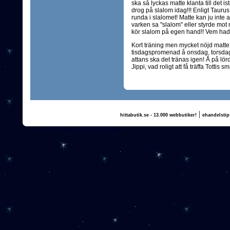
ska så lyckas matte klanta till det ist
drog på slalom idag!!! Enligt Taurus
runda i slalomet! Matte kan ju inte a
varken sa "slalom" eller styrde mot 
kör slalom på egen hand!! Vem hade
Kort träning men mycket nöjd matte!
tisdagspromenad å onsdag, torsdag 
attans ska det tränas igen! Å på lörd
Jippi, vad roligt att få träffa Tottis 
|
hittabutik.se - 13.000 webbutiker!
ehandelstip
(c) 2011, nogg.se & Annika Olsson