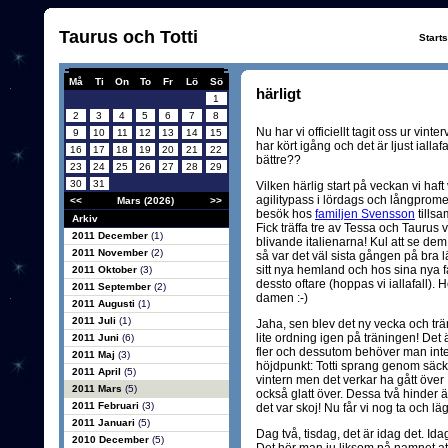
Taurus och Totti
Start
Må
Ti
On
To
Fr
Lö
Sö
härligt
1
2
3
4
5
6
7
8
Nu har vi officiellt tagit oss ur vint
9
10
11
12
13
14
15
har kört igång och det är ljust iallafa
16
17
18
19
20
21
22
bättre??
23
24
25
26
27
28
29
30
31
Vilken härlig start på veckan vi haft
agilitypass i lördags och långprome
<<
Mars (2026)
>>
besök hos
familjen Svensson
tills
Arkiv
Fick träffa tre av Tessa och Taurus
2011 December
(1)
blivande italienarna! Kul att se dem
2011 November
(2)
så var det väl sista gången på bra 
sitt nya hemland och hos sina nya fa
2011 Oktober
(3)
dessto oftare (hoppas vi iallafall). 
2011 September
(2)
damen :-)
2011 Augusti
(1)
2011 Juli
(1)
Jaha, sen blev det ny vecka och trä
lite ordning igen på träningen! Det 
2011 Juni
(6)
fler och dessutom behöver man inte
2011 Maj
(3)
höjdpunkt: Totti sprang genom säcke
2011 April
(5)
vintern men det verkar ha gått över
2011 Mars
(5)
också glatt över. Dessa två hinder ä
2011 Februari
(3)
det var skoj! Nu får vi nog ta och l
2011 Januari
(5)
Dag två, tisdag, det är idag det. Id
2010 December
(5)