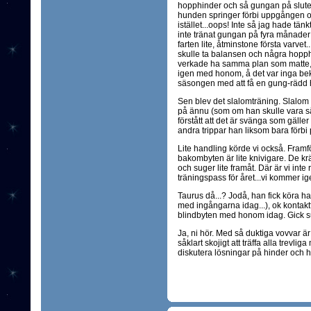
hopphinder och så gungan på slutet
hunden springer förbi uppgången och
istället...oops! Inte så jag hade tän
inte tränat gungan på fyra månader
farten lite, åtminstone första varvet.
skulle ta balansen och några hopph
verkade ha samma plan som matte,..
igen med honom, å det var inga be
säsongen med att få en gung-rädd h
Sen blev det slalomträning. Slalom ä
på ännu (som om han skulle vara säk
förstått att det är svänga som gäller
andra trippar han liksom bara förbi på
Lite handling körde vi också. Framfö
bakombyten är lite knivigare. De k
och suger lite framåt. Där är vi inte 
träningspass för året...vi kommer ig
Taurus då...? Jodå, han fick köra ha
med ingångarna idag...), ok kontakt
blindbyten med honom idag. Gick s
Ja, ni hör. Med så duktiga vovvar är 
såklart skojigt att träffa alla trevli
diskutera lösningar på hinder och h