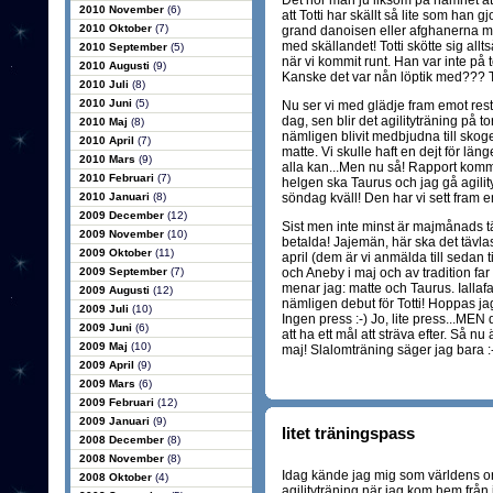
Det hör man ju liksom på namnet att 
2010 November
(6)
att Totti har skällt så lite som han 
2010 Oktober
(7)
grand danoisen eller afghanerna me
med skällandet! Totti skötte sig allt
2010 September
(5)
när vi kommit runt. Han var inte på 
2010 Augusti
(9)
Kanske det var nån löptik med??? Tror 
2010 Juli
(8)
2010 Juni
(5)
Nu ser vi med glädje fram emot reste
dag, sen blir det agilityträning på t
2010 Maj
(8)
nämligen blivit medbjudna till sko
2010 April
(7)
matte. Vi skulle haft en dejt för lä
2010 Mars
(9)
alla kan...Men nu så! Rapport komm
2010 Februari
(7)
helgen ska Taurus och jag gå agility
2010 Januari
(8)
söndag kväll! Den har vi sett fram 
2009 December
(12)
Sist men inte minst är majmånads 
2009 November
(10)
betalda! Jajemän, här ska det tävla
2009 Oktober
(11)
april (dem är vi anmälda till sedan 
2009 September
(7)
och Aneby i maj och av tradition far
menar jag: matte och Taurus. Iallafal
2009 Augusti
(12)
nämligen debut för Totti! Hoppas jag.
2009 Juli
(10)
Ingen press :-) Jo, lite press...MEN
2009 Juni
(6)
att ha ett mål att sträva efter. Så nu ä
2009 Maj
(10)
maj! Slalomträning säger jag bara :-
2009 April
(9)
2009 Mars
(6)
2009 Februari
(12)
2009 Januari
(9)
litet träningspass
2008 December
(8)
2008 November
(8)
Idag kände jag mig som världens orä
2008 Oktober
(4)
agilityträning när jag kom hem frå