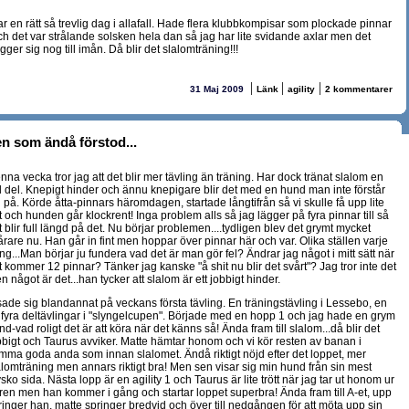
ar en rätt så trevlig dag i allafall. Hade flera klubbkompisar som plockade pinnar
ch det var strålande solsken hela dan så jag har lite svidande axlar men det
gger sig nog till imån. Då blir det slalomträning!!!
|
|
|
31 Maj 2009
Länk
agility
2 kommentarer
n som ändå förstod...
nna vecka tror jag att det blir mer tävling än träning. Har dock tränat slalom en
l del. Knepigt hinder och ännu knepigare blir det med en hund man inte förstår
g på. Körde åtta-pinnars häromdagen, startade långtifrån så vi skulle få upp lite
rt och hunden går klockrent! Inga problem alls så jag lägger på fyra pinnar till så
t blir full längd på det. Nu börjar problemen....tydligen blev det grymt mycket
årare nu. Han går in fint men hoppar över pinnar här och var. Olika ställen varje
ng...Man börjar ju fundera vad det är man gör fel? Ändrar jag något i mitt sätt när
t kommer 12 pinnar? Tänker jag kanske "å shit nu blir det svårt"? Jag tror inte det
 något är det...han tycker att slalom är ett jobbigt hinder.
sade sig blandannat på veckans första tävling. En träningstävling i Lessebo, en
 fyra deltävlingar i "slyngelcupen". Började med en hopp 1 och jag hade en grym
d-vad roligt det är att köra när det känns så! Ända fram till slalom...då blir det
bbigt och Taurus avviker. Matte hämtar honom och vi kör resten av banan i
mma goda anda som innan slalomet. Ändå riktigt nöjd efter det loppet, mer
alomträning men annars riktigt bra! Men sen visar sig min hund från sin mest
ko sida. Nästa lopp är en agility 1 och Taurus är lite trött när jag tar ut honom ur
ren men han kommer i gång och startar loppet superbra! Ända fram till A-et, upp
ringer han, matte springer bredvid och över till nedgången för att möta upp sin