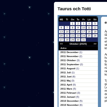
Taurus och Totti
Må
Ti
On
To
Fr
Lö
Sö
e
1
2
3
4
5
6
7
8
9
10
11
12
Är
13
14
15
16
17
18
19
lå
20
21
22
23
24
25
26
mi
27
28
29
30
31
el
<<
Oktober (2025)
>>
s
k
Arkiv
2011 December
(1)
A
2011 November
(2)
ha
2011 Oktober
(3)
f
t
2011 September
(2)
n
2011 Augusti
(1)
ra
2011 Juli
(1)
k
2011 Juni
(6)
T
2011 Maj
(3)
g
2011 April
(5)
L
2011 Mars
(5)
m
2011 Februari
(3)
du
2011 Januari
(5)
un
pi
2010 December
(5)
2010 November
(6)