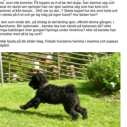
nd...som inte kommer. På toppen av A-et tar det stopp, han stannar upp och
anar en stund sen springer han ner igen samma väg som han kom och
rsvinner ut från banan....VAD var nu det...? Starta loppet hur bra som helst och
n vända på A-et och ge sig iväg på egen hand? Hur tänker han?
 den som visste det...på lördag är det tävling igen, officiell denna gången, i
karshamn. Blir spännade....kanske ska han vända på balansen då? eller
ringa baklänges över gungan?springa under hindrena? eller så kanske han
erraskar med att ta sig runt?
nkte bjuda på lite bilder idag. Fotade hundarna hemma i mamma och pappas
ädgård.