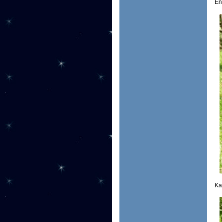
En
Ka