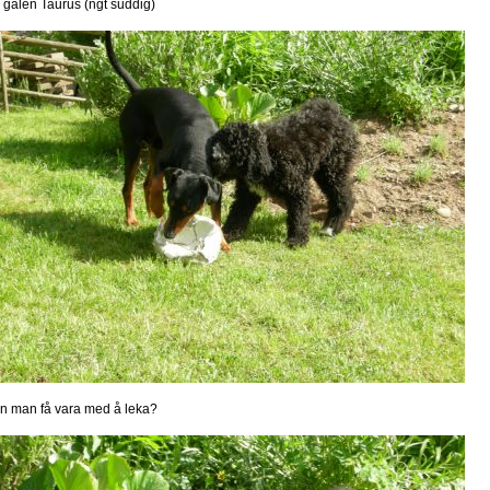
 galen Taurus (ngt suddig)
n man få vara med å leka?