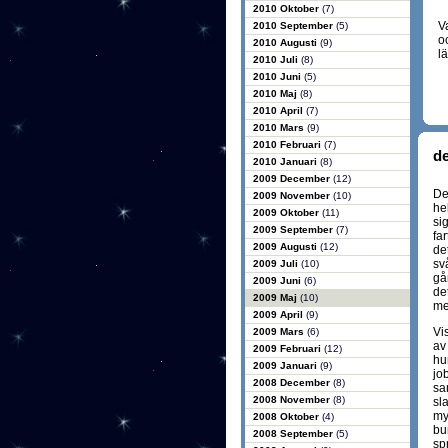
2010 Oktober
(7)
V
2010 September
(5)
o
2010 Augusti
(9)
lä
2010 Juli
(8)
2010 Juni
(5)
2010 Maj
(8)
2010 April
(7)
2010 Mars
(9)
2010 Februari
(7)
de
2010 Januari
(8)
2009 December
(12)
De
2009 November
(10)
he
2009 Oktober
(11)
si
2009 September
(7)
fa
2009 Augusti
(12)
de
sv
2009 Juli
(10)
gå
2009 Juni
(6)
de
2009 Maj
(10)
men
2009 April
(9)
Vi
2009 Mars
(6)
av
2009 Februari
(12)
hun
2009 Januari
(9)
jo
2008 December
(8)
sa
2008 November
(8)
sl
mys
2008 Oktober
(4)
bu
2008 September
(5)
sp