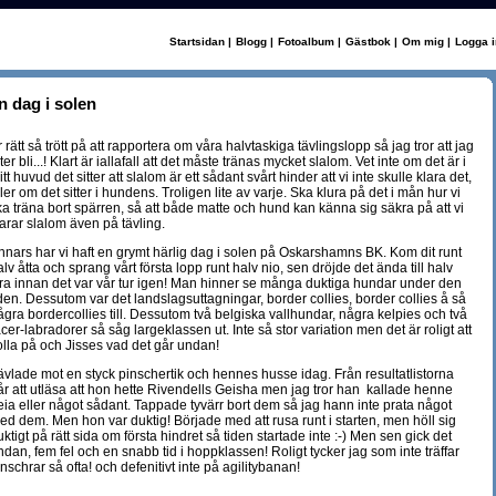
Startsidan
|
Blogg
|
Fotoalbum
|
Gästbok
|
Om mig
|
Logga i
n dag i solen
 rätt så trött på att rapportera om våra halvtaskiga tävlingslopp så jag tror att jag
ter bli...! Klart är iallafall att det måste tränas mycket slalom. Vet inte om det är i
tt huvud det sitter att slalom är ett sådant svårt hinder att vi inte skulle klara det,
ler om det sitter i hundens. Troligen lite av varje. Ska klura på det i mån hur vi
ka träna bort spärren, så att både matte och hund kan känna sig säkra på att vi
larar slalom även på tävling.
nnars har vi haft en grymt härlig dag i solen på Oskarshamns BK. Kom dit runt
lv åtta och sprang vårt första lopp runt halv nio, sen dröjde det ända till halv
yra innan det var vår tur igen! Man hinner se många duktiga hundar under den
iden. Dessutom var det landslagsuttagningar, border collies, border collies å så
ågra bordercollies till. Dessutom två belgiska vallhundar, några kelpies och två
cer-labradorer så såg largeklassen ut. Inte så stor variation men det är roligt att
olla på och Jisses vad det går undan!
ävlade mot en styck pinschertik och hennes husse idag. Från resultatlistorna
år att utläsa att hon hette Rivendells Geisha
men jag tror han kallade henne
eia eller något sådant. Tappade tyvärr bort dem så jag hann inte prata något
ed dem. Men hon var duktig! Började med att rusa runt i starten, men höll sig
ktigt på rätt sida om första hindret så tiden startade inte :-) Men sen gick det
dan, fem fel och en snabb tid i hoppklassen! Roligt tycker jag som inte träffar
nschrar så ofta! och defenitivt inte på agilitybanan!