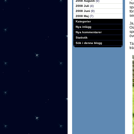
2008 Augusti
(9)
hu
2008 Juli
(4)
sp
2008 Juni
(9)
fö
se
2008 Maj
(7)
Kategorier
Ja,
Nya inlägg
Os
sp
Nya kommentarer
öv
Statistik
Sök i denna blogg
Tä
tr