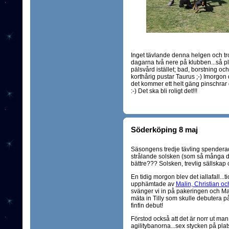
Inget tävlande denna helgen och trol
dagarna två nere på klubben...så pl
pälsvård istället; bad, borstning o
korthårig pustar Taurus ;-) Imorgon dä
det kommer ett helt gäng pinschrar d
:-) Det ska bli roligt det!!!
Söderköping 8 maj
Säsongens tredje tävling spender
strålande solsken (som så många 
bättre??? Solsken, trevlig sällskap 
En tidig morgon blev det iallafall...
upphämtade av
Malin, Christian och
svänger vi in på pakeringen och Mali
mäta in Tilly som skulle debutera på
finfin debut!
Förstod också att det är norr ut ma
agilitybanorna...sex stycken på plats