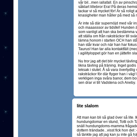
vår bil...men iallafall. En av pinsch
såklart lillebror Era! På deras hemsi
tackar vi så mycket för! Är så roligt a
knasigheter man håller på med så 
Är inte så där supernöjd med vår ins
och maaasssor av tidsfel! Hunden är
som vanligt att han ska bestämma v
att ställa om från raksträckor till sv
lämna honom i starten OCH han står
han står kvar och när han har fokus å
Taurus! Han tar alla kontaktfält (me
i agilityloppet gör han en jättefin s
Nu tror jag att det blir mycket tävli
likna tävling på träning. Inget godi
leksak i slutet. Å så vara övertydlig
raksträckor för där flyger han i väg!
verkligen inga svåra banor, dem bor
sen drar vi till Vadstena och Aneby.
lite slalom
Att man kan bli så glad över så lite. I
hundungdomar en stund, Totti och Tau
snäll hundungdoms-mamma frågade
dottern trändade...visst fick hon det
så tänkte jag att jag kan ju inte gå hä