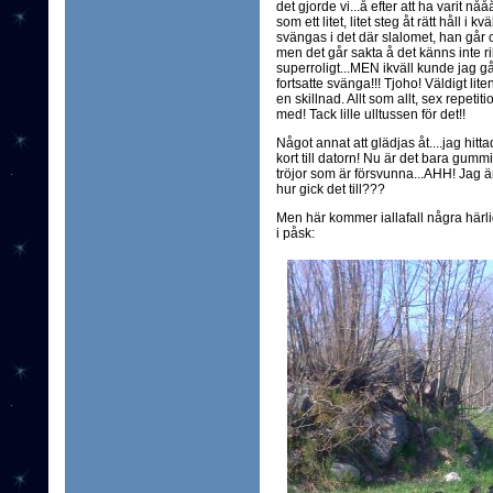
det gjorde vi...å efter att ha varit n
som ett litet, litet steg åt rätt håll i k
svängas i det där slalomet, han går o
men det går sakta å det känns inte ri
superroligt...MEN ikväll kunde jag 
fortsatte svänga!!! Tjoho! Väldigt liten
en skillnad. Allt som allt, sex repeti
med! Tack lille ulltussen för det!!
Något annat att glädjas åt....jag hitta
kort till datorn! Nu är det bara gumm
tröjor som är försvunna...AHH! Jag ä
hur gick det till???
Men här kommer iallafall några härli
i påsk: