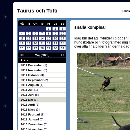
Taurus och Totti
Start
Må
Ti
On
To
Fr
Lö
Sö
snälla kompisar
1
2
3
4
5
6
7
8
9
10
Idag blir det agilitybilder i blogge
11
12
13
14
15
16
17
hundskötare och fotograf med mig ne
18
19
20
21
22
23
24
över alla fina bilder från denna da
25
26
27
28
29
30
31
<<
Maj (2026)
>>
Arkiv
2011 December
(1)
2011 November
(2)
2011 Oktober
(3)
2011 September
(2)
2011 Augusti
(1)
2011 Juli
(1)
2011 Juni
(6)
2011 Maj
(3)
2011 April
(5)
2011 Mars
(5)
2011 Februari
(3)
2011 Januari
(5)
2010 December
(5)
2010 November
(6)