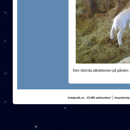
Den störrsta attraktionen på gården :
|
hittabutik.se - 13.000 webbutiker!
ehandelstip
(c) 2011, nogg.se & Annika Olsson