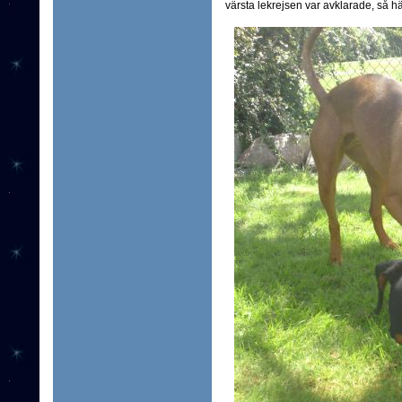
värsta lekrejsen var avklarade, så här 