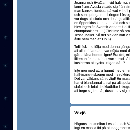
Joanna och EvaCarin vid halv två, 
kom fram. Avesta visade sig från si
man kanske fundera på vad vi höll på
och sen springa runt i ringen i ösreg
var dags att starta och det är ju all
en öppenklasshund anmäld och sen
blev ingen fin Svensk vinnare-titel t
championklass... :-( Gick inte så bra
Tessa, heller. Så det blev en kort vis
åkte hem med ett Hp :-)
Totti fick inte följa med denna gånge
att alla inblandade var nöjda med det
gärna låna honom igen! Bra det, mi
lilleman är inte rabiesvacinerad s
kusinerna att rycka ut igen då...?
Inte nog med att vi hunnit med en tr
håll-igång-i-skogen med instruktör
Det var väldans så trevligt! En ma
har vi blandannat testat på att spel
stafett och letat chokladbitar i skoge
att bege sig hemåt, duscha av sig 
Växjö
Någonstans mellan Lessebo och Växj
lagt en massa tid på att noggrant s