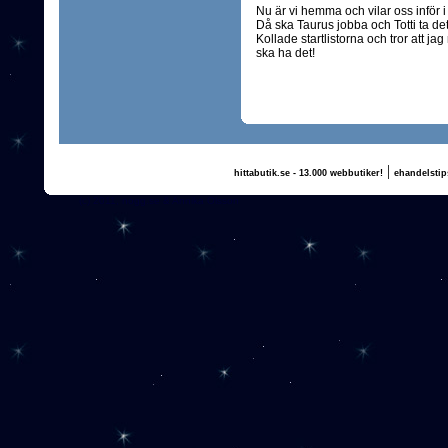
Nu är vi hemma och vilar oss inför i 
Då ska Taurus jobba och Totti ta det 
Kollade startlistorna och tror att jag
ska ha det!
|
hittabutik.se - 13.000 webbutiker!
ehandelstip
(c) 2011, nogg.se & Annika Olsson