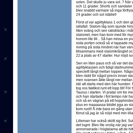
solen. Det skulle ju vara sol..? När 
och 11 grader. Shorts och sandaler k
blev snabbt varmare så inga förfrysn
24 grader och sol istället!
Först ut var agilityklass 1 och den g
iallafall. Slalom låg som sjunde hind
liten sväng och sen raksträcka i mål.
slalomet, men han kom med för mycke
honom lite till... Så han missa en por
sista porten också så vi tappade my
rivning på sista hindret när han vänd
tillsammans med slalomkrånglet och l
22:a plats av 47 starter. Hur nöjd so
Sen en liten paus och så var det da
agilityklassen och tidigt startnumme
speciellt långt mellan loppen. N
blev rädd för något precis innan st
men svansen åkte långt ner mellan 
idé att starta med den här hunden.
tog oss faktikst runt ett lopp till! F
Taurus i starten. Vi pratar om tre m
och han startade i fint tempo när ha
och så en vägran på ett hopphinder n
plus en maaaassa tidsfel pga av sl
kom runt!! Å inte bara en gång uta
förrut så jag är så nöjd med min lilla
Lilleman har också skött sig fint. S
det lugnt. Blev lite orolig när jag v
annonserade i högtalarna att de hitt