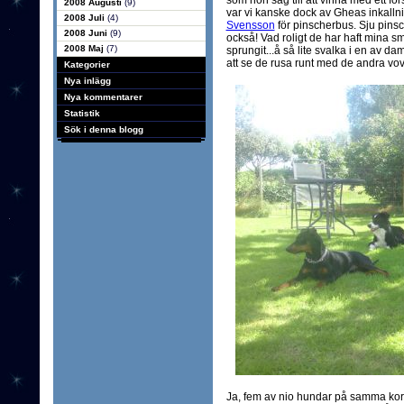
som hon såg till att vinna med ett fö
2008 Augusti
(9)
var vi kanske dock av Gheas inkallnin
2008 Juli
(4)
Svensson
för pinscherbus. Sju pinsc
2008 Juni
(9)
också! Vad roligt de har haft mina s
2008 Maj
(7)
sprungit...å så lite svalka i en av da
att se de rusa runt med de andra vo
Kategorier
Nya inlägg
Nya kommentarer
Statistik
Sök i denna blogg
Ja, fem av nio hundar på samma kort va