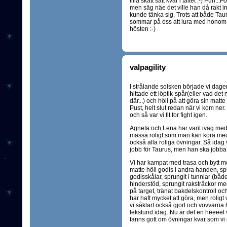
lilla skatt satt kvar i tältet :-) Puh
men säg näe det ville han då rakt inte. 
kunde tänka sig. Trots att både Taur
sommar på oss att lura med honom
hösten :-)
valpagility
I strålande solsken började vi dag
hittade ett löptik-spår(eller vad de
där...) och höll på att göra sin matt
Pust, helt slut redan när vi kom ne
och så var vi fit for fight igen.
Agneta och Lena har varit iväg med 
massa roligt som man kan köra med s
också alla roliga övningar. Så idag v
jobb för Taurus, men han ska jobba i
Vi har kampat med trasa och bytt m
matte höll godis i andra handen, spr
godisskålar, sprungit i tunnlar (både
hinderstöd, sprungit raksträckor m
på target, tränat bakdelskontroll oc
har haft mycket att göra, men roligt 
vi såklart också gjort och vovvarna h
lekstund idag. Nu är det en heeeel ve
fanns gott om övningar kvar som vi i