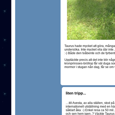
Taurus hade mycket att göra, många 
undersöka. Inte mycket vila där inte.
:-) Både den tvåbente och de fyrben
Upptäckte precis att det inte blir någr
kronprinsses-bröllop får väl duga so
mormor i stugan nån dag, får se om vi
liten tripp...
....till Avesta, av alla ställen, sto
internationell utställning med en hä
såklart åka :-) Enkel resa ca 50 mil..
och sen hem igen..? Väckte Taurus 