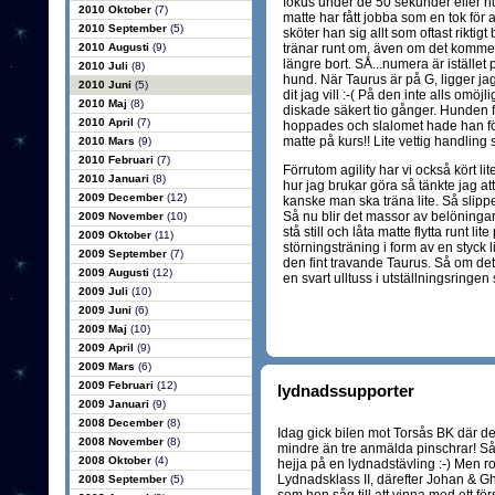
fokus under de 50 sekunder eller hu
2010 Oktober
(7)
matte har fått jobba som en tok för 
2010 September
(5)
sköter han sig allt som oftast riktig
2010 Augusti
(9)
tränar runt om, även om det kommer 
längre bort. SÅ...numera är istället
2010 Juli
(8)
hund. När Taurus är på G, ligger jag
2010 Juni
(5)
dit jag vill :-( På den inte alls omöjl
2010 Maj
(8)
diskade säkert tio gånger. Hunden f
2010 April
(7)
hoppades och slalomet hade han för hö
matte på kurs!! Lite vettig handling s
2010 Mars
(9)
2010 Februari
(7)
Förrutom agility har vi också kört l
2010 Januari
(8)
hur jag brukar göra så tänkte jag at
2009 December
(12)
kanske man ska träna lite. Så slipp
Så nu blir det massor av belöningar 
2009 November
(10)
stå still och låta matte flytta runt
2009 Oktober
(11)
störningsträning i form av en styck
2009 September
(7)
den fint travande Taurus. Så om d
2009 Augusti
(12)
en svart ulltuss i utställningsringen 
2009 Juli
(10)
2009 Juni
(6)
2009 Maj
(10)
2009 April
(9)
2009 Mars
(6)
2009 Februari
(12)
lydnadssupporter
2009 Januari
(9)
2008 December
(8)
Idag gick bilen mot Torsås BK där d
2008 November
(8)
mindre än tre anmälda pinschrar! Så
2008 Oktober
(4)
hejja på en lydnadstävling :-) Men rol
Lydnadsklass II, därefter Johan & Ghe
2008 September
(5)