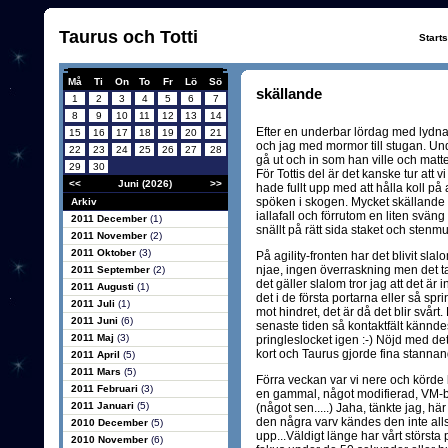
Taurus och Totti
Start
Må
Ti
On
To
Fr
Lö
Sö
skällande
1
2
3
4
5
6
7
8
9
10
11
12
13
14
Efter en underbar lördag med lydn
15
16
17
18
19
20
21
och jag med mormor till stugan. Unde
22
23
24
25
26
27
28
gå ut och in som han ville och matte 
29
30
För Tottis del är det kanske tur att v
<<
Juni (2026)
>>
hade fullt upp med att hålla koll p
spöken i skogen. Mycket skällande b
Arkiv
iallafall och förrutom en liten svän
2011 December
(1)
snällt på rätt sida staket och stenmu
2011 November
(2)
2011 Oktober
(3)
På agility-fronten har det blivit sla
njae, ingen överraskning men det tar 
2011 September
(2)
det gäller slalom tror jag att det är
2011 Augusti
(1)
det i de första portarna eller så spri
2011 Juli
(1)
mot hindret, det är då det blir svårt.
2011 Juni
(6)
senaste tiden så kontaktfält kännd
2011 Maj
(3)
pringleslocket igen :-) Nöjd med det
kort och Taurus gjorde fina stannand
2011 April
(5)
2011 Mars
(5)
Förra veckan var vi nere och körde
2011 Februari
(3)
en gammal, något modifierad, VM-
2011 Januari
(5)
(något sen.....) Jaha, tänkte jag, hä
den några varv kändes den inte alls
2010 December
(5)
upp...Väldigt länge har vårt största
2010 November
(6)