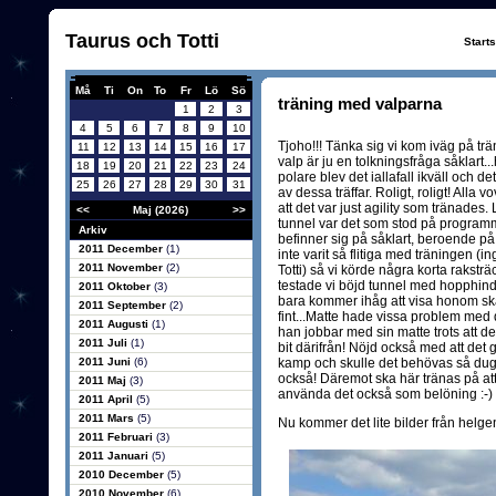
Taurus och Totti
Start
Må
Ti
On
To
Fr
Lö
Sö
träning med valparna
1
2
3
4
5
6
7
8
9
10
Tjoho!!! Tänka sig vi kom iväg på trä
11
12
13
14
15
16
17
valp är ju en tolkningsfråga såklart..
18
19
20
21
22
23
24
polare blev det iallafall ikväll och 
25
26
27
28
29
30
31
av dessa träffar. Roligt, roligt! Alla v
att det var just agility som tränades
<<
Maj (2026)
>>
tunnel var det som stod på programm
Arkiv
befinner sig på såklart, beroende på 
2011 December
(1)
inte varit så flitiga med träningen (
2011 November
(2)
Totti) så vi körde några korta rakst
testade vi böjd tunnel med hopphinde
2011 Oktober
(3)
bara kommer ihåg att visa honom skå
2011 September
(2)
fint...Matte hade vissa problem med de
2011 Augusti
(1)
han jobbar med sin matte trots att de
2011 Juli
(1)
bit därifrån! Nöjd också med att de
2011 Juni
(6)
kamp och skulle det behövas så duge
också! Däremot ska här tränas på at
2011 Maj
(3)
använda det också som belöning :-)
2011 April
(5)
2011 Mars
(5)
Nu kommer det lite bilder från helge
2011 Februari
(3)
2011 Januari
(5)
2010 December
(5)
2010 November
(6)