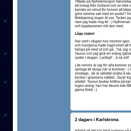
Tittade på Nyhetsmorgon häromdagen
ett inslag från Gotland och en kille 
kanske en minut för honom att klippa
göra samma sak med en pudel? Han
fårklippning duger åt oss. Tycker ja
men jag hade nog fel :-) Nyfriserad är
och tuppkammen rök den med.
Låga staket
Har varit i stugan hos mormor igen. 
och hundarna hade inget emot att hän
hänga på med ut och gå..."nä, jag sta
Taurus och jag gick en sväng själ
syster i stugan. Lycklig!! ...å så söt!
Lite nervös är jag för alla kaniner so
springa till skogs när vi kommer :-)
onsdags...de är iallafall snälla å sk
trycker i grannens istället...Suck! 
allafall. Taurus brukar tröttna på kan
ingen aning, han har liksom inte fått 
gärna förbli :-)
2 dagars i Karlskrona
Härligt att det har blivit sommar på r