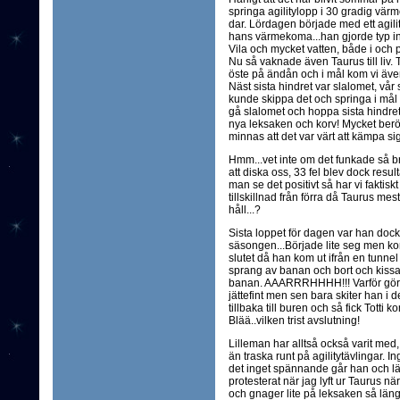
springa agilitylopp i 30 gradig värme
dar. Lördagen började med ett agili
hans värmekoma...han gjorde typ ing
Vila och mycket vatten, både i och 
Nu så vaknade även Taurus till liv. T
öste på ändån och i mål kom vi även
Näst sista hindret var slalomet, vår 
kunde skippa det och springa i mål ä
gå slalomet och hoppa sista hindre
nya leksaken och korv! Mycket ber
minnas att det var värt att kämpa si
Hmm...vet inte om det funkade så bra
att diska oss, 33 fel blev dock resul
man se det positivt så har vi faktis
tillskillnad från förra då Taurus mes
håll...?
Sista loppet för dagen var han dock 
säsongen...Började lite seg men kom
slutet då han kom ut ifrån en tunnel
sprang av banan och bort och kissad
banan. AAARRRHHHH!!! Varför gör 
jättefint men sen bara skiter han i d
tillbaka till buren och så fick Totti
Blää..vilken trist avslutning!
Lilleman har alltså också varit med
än traska runt på agilitytävlingar
det inget spännande går han och lä
protesterat när jag lyft ur Taurus nä
och gnager lite på leksaken så län