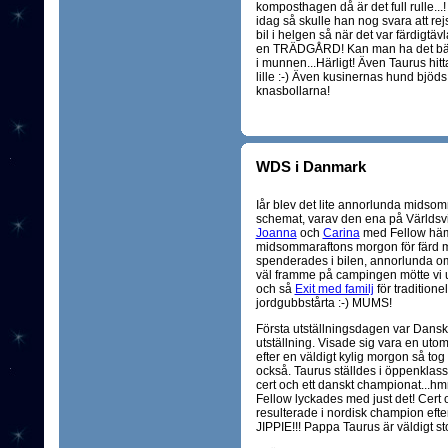
komposthagen då är det full rulle...
idag så skulle han nog svara att re
bil i helgen så när det var färdigtävl
en TRÄDGÅRD! Kan man ha det bättr
i munnen...Härligt! Även Taurus hitt
lille :-) Även kusinernas hund bjöds 
knasbollarna!
WDS i Danmark
Iår blev det lite annorlunda midsom
schemat, varav den ena på Världsvi
Joanna
och
Carina
med Fellow häm
midsommaraftons morgon för färd m
spenderades i bilen, annorlunda om
väl framme på campingen mötte vi
och så
Exit med familj
för traditione
jordgubbstårta :-) MUMS!
Första utställningsdagen var Dans
utställning. Visade sig vara en utom
efter en väldigt kylig morgon så tog 
också. Taurus ställdes i öppenklass
cert och ett danskt championat...hm
Fellow lyckades med just det! Cert 
resulterade i nordisk champion eft
JIPPIE!!! Pappa Taurus är väldigt st