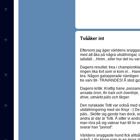
Tvååker int
Eftersom jag äger världens snygga
med att åka på några utsällningar, d
iallafall....Hmm...eller hur det nu var.
Dagens resultat: trea i championklas
ringen lika fort som vi kom in... Han
bra. Någon galopperade nämligen he
tre varv till- TRAVANDES! Å stod gjo
Dagens kritik:
Kraftig hane, passande 
ansatta öron, fin hals och överlinje, 
drive, utmärkt päls och färger.
Den nyrakade Totti var också med s
utställningsring med sin frisyr :-) D
päls...Skötte sig gjorde han dock, 
andra är där är Totti. Å sitter vi andr
man röra på sig vaknar han till liv o
svarar han "javisst".
Världens snyggaste hund fick alltså
också. Lilla Haze som är en brors dot