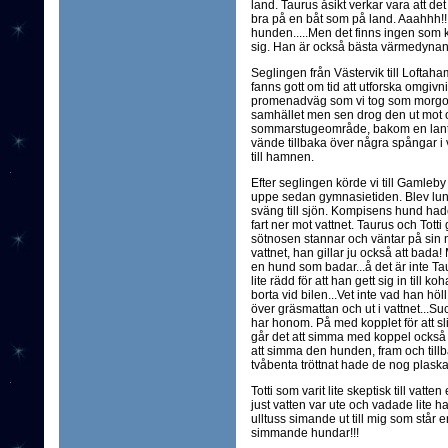
land. Taurus åsikt verkar vara att det
bra på en båt som på land. Aaahhh!!!
hunden.....Men det finns ingen som 
sig. Han är också bästa värmedynan nä
Seglingen från Västervik till Loftaha
fanns gott om tid att utforska omgivn
promenadväg som vi tog som morgo
samhället men sen drog den ut mot o
sommarstugeområde, bakom en lant
vände tillbaka över några spångar i 
till hamnen.
Efter seglingen körde vi till Gamle
uppe sedan gymnasietiden. Blev lunc
sväng till sjön. Kompisens hund hade 
fart ner mot vattnet. Taurus och Totti 
sötnosen stannar och väntar på sin
vattnet, han gillar ju också att bada!
en hund som badar...å det är inte Ta
lite rädd för att han gett sig in till k
borta vid bilen...Vet inte vad han höl
över gräsmattan och ut i vattnet...Su
har honom. På med kopplet för att sl
går det att simma med koppel också o
att simma den hunden, fram och tillba
tvåbenta tröttnat hade de nog plaskat 
Totti som varit lite skeptisk till vatten 
just vatten var ute och vadade lite h
ulltuss simande ut till mig som står en 
simmande hundar!!!