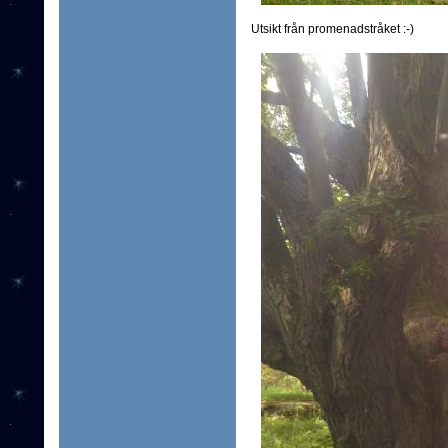
Utsikt från promenadstråket :-)