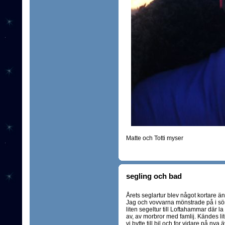
Matte och Totti myser
segling och bad
Årets seglartur blev något kortare än
Jag och vovvarna mönstrade på i sön
liten segeltur till Loftahammar där la
av, av morbror med famlij. Kändes lit
vi bytte till bil och for vidare på nya ä