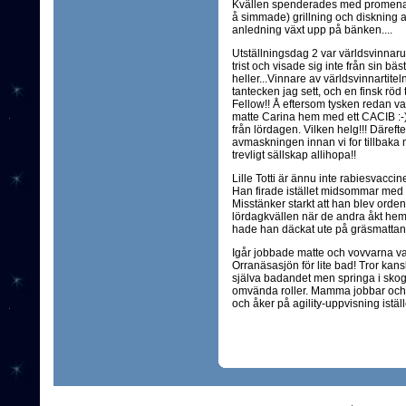
Kvällen spenderades med promena
å simmade) grillning och diskning a
anledning växt upp på bänken....
Utställningsdag 2 var världsvinnarut
trist och visade sig inte från sin bä
heller...Vinnare av världsvinnartit
tantecken jag sett, och en finsk r
Fellow!! Å eftersom tysken redan v
matte Carina hem med ett CACIB :-)
från lördagen. Vilken helg!!! Däreft
avmaskningen innan vi for tillbaka m
trevligt sällskap allihopa!!
Lille Totti är ännu inte rabiesvaccin
Han firade istället midsommar me
Misstänker starkt att han blev ord
lördagkvällen när de andra åkt he
hade han däckat ute på gräsmattan!
Igår jobbade matte och vovvarna va
Orranäsasjön för lite bad! Tror kan
själva badandet men springa i skoge
omvända roller. Mamma jobbar och j
och åker på agility-uppvisning iställe