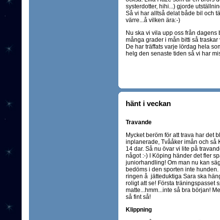
systerdotter, hihi...) gjorde utställn
Så vi har alltså delat både bil och
värre...å vilken ära:-)
Nu ska vi vila upp oss från dagens 
många grader i mån bitti så traskar vi
De har träffats varje lördag hela so
helg den senaste tiden så vi har mis
hänt i veckan
Travande
Mycket beröm för att trava har det bl
inplanerade, Tvååker imån och så 
14 dar. Så nu övar vi lite på travand
något :-) I Köping händer det fler 
juniorhandling! Om man nu kan säga
bedöms i den sporten inte hunden. M
ringen å jätteduktiga Sara ska häng
roligt att se! Första träningspasse
matte...hmm...inte så bra början! Me
så fint så!
Klippning