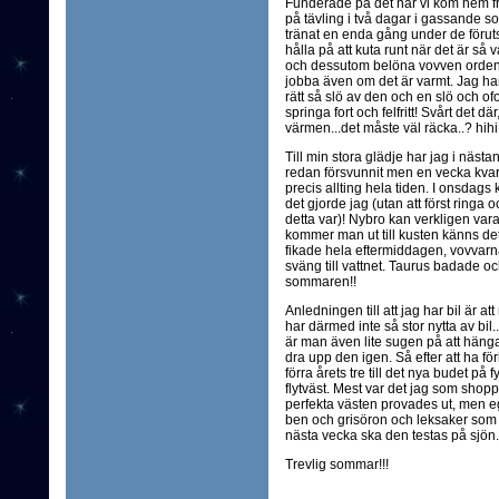
Funderade på det när vi kom hem fr
på tävling i två dagar i gassande s
tränat en enda gång under de förutsä
hålla på att kuta runt när det är 
och dessutom belöna vovven ordentlig
jobba även om det är varmt. Jag ha
rätt så slö av den och en slö och o
springa fort och felfritt! Svårt det dä
värmen...det måste väl räcka..? hihi.
Till min stora glädje har jag i nästan 
redan försvunnit men en vecka kvar!
precis allting hela tiden. I onsdags 
det gjorde jag (utan att först ringa
detta var)! Nybro kan verkligen var
kommer man ut till kusten känns de
fikade hela eftermiddagen, vovvarna
sväng till vattnet. Taurus badade och
sommaren!!
Anledningen till att jag har bil är
har därmed inte så stor nytta av bil.
är man även lite sugen på att häng
dra upp den igen. Så efter att ha f
förra årets tre till det nya budet på 
flytväst. Mest var det jag som shopp
perfekta västen provades ut, men eg
ben och grisöron och leksaker som fa
nästa vecka ska den testas på sjön. 
Trevlig sommar!!!