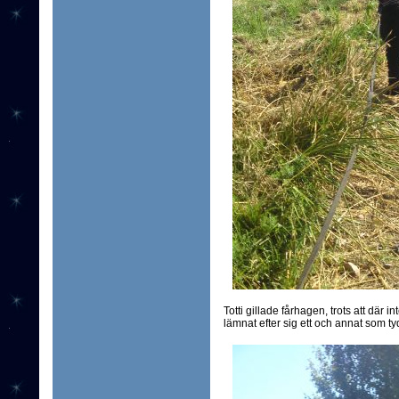
Totti gillade fårhagen, trots att där in
lämnat efter sig ett och annat som tydl