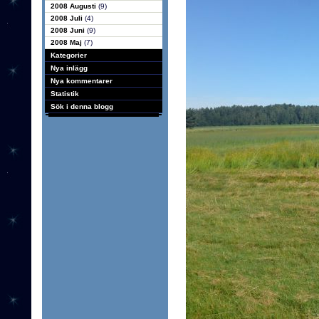
2008 Augusti
(9)
2008 Juli
(4)
2008 Juni
(9)
2008 Maj
(7)
Kategorier
Nya inlägg
Nya kommentarer
Statistik
Sök i denna blogg