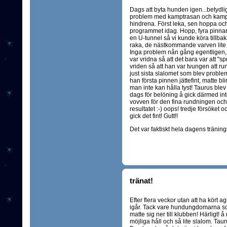
Dags att byta hunden igen...betydl
problem med kamptrasan och kamptra
hindrena. Först leka, sen hoppa och
programmet idag. Hopp, fyra pinnar,
en U-tunnel så vi kunde köra tillbak
raka, de nästkommande varven lite 
Inga problem nån gång egentligen, f
var vridna så att det bara var att "s
vriden så att han var tvungen att run
just sista slalomet som blev proble
han första pinnen jättefint, matte bli
man inte kan hålla tyst! Taurus blev
dags för belöning å gick därmed int
vovven för den fina rundningen och
resultatet :-) oops! tredje försöket o
gick det fint! Gutt!!
Det var faktiskt hela dagens träning
tränat!
Efter flera veckor utan att ha kört ag
igår. Tack vare hundungdomarna so
matte sig ner till klubben! Härligt! å
möjliga håll och så lite slalom. Tau