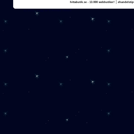
|
hittabutik.se - 13.000 webbutiker!
ehandelstip
(c) 2011, nogg.se & Annika Olsson