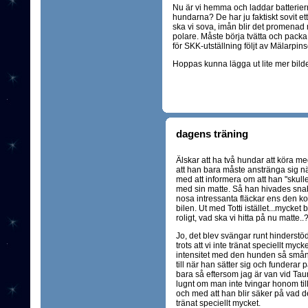
Nu är vi hemma och laddar batterierna
hundarna? De har ju faktiskt sovit et
ska vi sova, imån blir det promenad 
polare. Måste börja tvätta och packa 
för SKK-utställning följt av Mälarpinsc
Hoppas kunna lägga ut lite mer bilder 
dagens träning
Älskar att ha två hundar att köra m
att han bara måste anstränga sig nä
med att informera om att han "skul
med sin matte. Så han hivades snabb
nosa intressanta fläckar ens den korta
bilen. Ut med Totti istället...mycket
roligt, vad ska vi hitta på nu matte..?
Jo, det blev svängar runt hinderstöd
trots att vi inte tränat speciellt my
intensitet med den hunden så smån
till när han sätter sig och funderar
bara så eftersom jag är van vid Taur
lugnt om man inte tvingar honom till 
och med att han blir säker på vad de
tränat speciellt mycket.