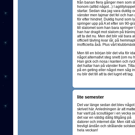
från banan flera gånger men som s
honom (alltid något...) I agilitylopp
startar. Sedan ska jag vara duktig 
vänster men tajmar det fel och han 
för efter hindret. Duktig hund som l
springer upp på A:et efter sin 90-g
till slalomet som han bara springer f
han har dragit mot slalom på tränin
att ta det nu. Men det blir väl bara a
officiell tävling kvar iår, på hemm
inofficiella åxå. Plus vårt klubbmäst
Men till en början blir det vila för 
något alternativt steg snett (om nu 
Han gick och nosa i kanten och rycke
det haltar han på vänster fram. Titt
på en geting eller något men såg ing
nu blir det till att ta det lugnt ett tag.
lite semester
Det var länge sedan det blev något
skrivet här. Anledningen är att matt
har varit på scoutläger i en vecka o
det var en väldig dålig tillgång på
datorer och internet där. Men rätt så
trevligt ändån och strålande solske
hela veckan!