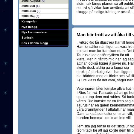
2008 Augusti
(9)
skärmtak längs planen så att publik
2008 Juli
(4)
som vi självklart kan använda att s
2008 Juni
(9)
skugga på soliga träningar också...
2008 Maj
(7)
Kategorier
Nya inlägg
Nya kommentarer
Man blir trött av att åka till 
Statistik
...vilket Rio får illustrera här till höge
Sök i denna blogg
Han fortsätter nämligen att vara tröt
trots att man tar fram kameran. Det 
Taurus alldeles för nyfiken för att
klara. Men ni får tro mig när jag säg
att han också ligger å sover nu. Ha
skulle dock aldrig gå å lägga sig
direkt på parkettgolvet, han ligger i
bia-bädden med ett täcke och två fil
:-) Lite klass får det vara, säger han
Veterinären låter kanske allvarligt 
I Rios fall två. Passade på att ge h
spruta upp dem mot rabies. Så tanke
våren. Rio kanske tar en liten segl
Taurus har en galen kennelmamma so
våra grannländer. I allafall, har ma
Danmark på semester om man vill, el
hunden hemma - om man inte vill.
I em ska jag rensa ur det sista ur 
(som tack för att jag körde dem till