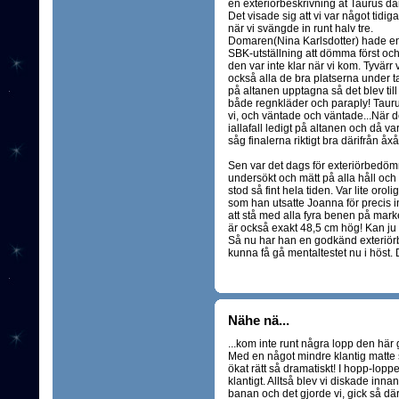
en exteriörbeskrivning åt Taurus där
Det visade sig att vi var något tidiga
när vi svängde in runt halv tre.
Domaren(Nina Karlsdotter) hade e
SBK-utställning att dömma först oc
den var inte klar när vi kom. Tyvärr 
också alla de bra platserna under t
på altanen upptagna så det blev till 
både regnkläder och paraply! Tauru
vi, och väntade och väntade...När de
iallafall ledigt på altanen och då va
såg finalerna riktigt bra därifrån åx
Sen var det dags för exteriörbedömn
undersökt och mätt på alla håll oc
stod så fint hela tiden. Var lite oro
som han utsatte Joanna för precis in
att stå med alla fyra benen på mark
är också exakt 48,5 cm hög! Kan ju v
Så nu har han en godkänd exteriörb
kunna få gå mentaltestet nu i höst. 
Nähe nä...
...kom inte runt några lopp den här 
Med en något mindre klantig matte 
ökat rätt så dramatiskt! I hopp-loppe
klantigt. Alltså blev vi diskade innan 
banan och det gjorde vi, gick så d