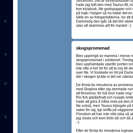
Stockholm. Det är förvånandsvärt vad 
hade jag fyllt den med Taurus filt, n
tom kolaburk, lite godispapper och 
på hajk i helgen så nu luktar det en
läkte en av fotogenlyktorna- tur att 
Dammsög den igår så det blir vädri
utan att skämmas allt för mycket :-)
skogspromenad
Blev uppringd av mamma i morse när
skogspromenad i solskenet. Trevligt,
blev upphämtade utanför porten och
inte ofta vi kör bil för att ta oss til
vyer lite. Vi traskade en bit på Dack
där i skogen tyckte vi det var säkra
De första tio minuterna av promenad
med långlina efter sig stormade runt
att försvinna, för två linor hade nog 
Rio fick glädjefnatt och rusade om
hade att göra å hålla reda på den dä
lite också, men Taurus blängde på h
saker för sig, typ sniffa på väggren
Förrutom att han inte ville leka så s
jag vissla och kom förbi då och då 
:-)
Efter de första tio minuterna lugn