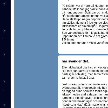
På kvällen var vi nere på klubben 
tränade lite innan jag skulle hålla k
på hundungdom. Svängar och slal
står ju på programmet denna vecka 
Hade ställt upp några hopphinder s
jag ställt slalomet så jag kunde sk
faktiskt bara ett slalom igår. Höger
finns lite fart att jobba upp men det 
Sen var det dags för mig att ta ha
uppbunden och titta på. Å det gjorde
1,5 timme.
Vilken toppenhund!! Matte var så nö
här svänger det.
Efter att ha latat oss i typ en vecka
Har inte kunnat vara med på de ge
både igår och idag, med temat Svän
varit grymt roligt att träna.
Just nu känns det som om det mest 
svängarna rätt, men det är inte helt
en taggad hund som kan tänka sig att
leksak medan andra dagar har han 
bara med lite på halvfart och lite gra
honom överhuvudtaget och när han 
riktigt (som idag) då är matte kvar