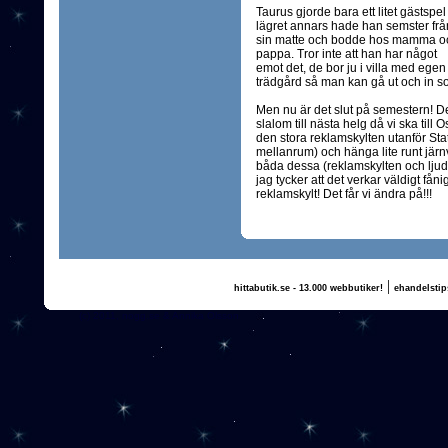
Taurus gjorde bara ett litet gästspel
lägret annars hade han semster frå
sin matte och bodde hos mamma o
pappa. Tror inte att han har något
emot det, de bor ju i villa med egen
trädgård så man kan gå ut och in som
Men nu är det slut på semestern! D
slalom till nästa helg då vi ska ti
den stora reklamskylten utanför Sta
mellanrum) och hänga lite runt järn
båda dessa (reklamskylten och ljud
jag tycker att det verkar väldigt fån
reklamskylt! Det får vi ändra på!!!
|
hittabutik.se - 13.000 webbutiker!
ehandelstip
(c) 2011, nogg.se & Annika Olsson