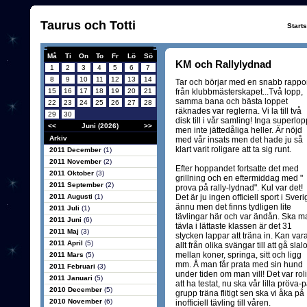
Taurus och Totti
Start
Må
Ti
On
To
Fr
Lö
Sö
KM och Rallylydnad
1
2
3
4
5
6
7
8
9
10
11
12
13
14
Tar och börjar med en snabb rappo
15
16
17
18
19
20
21
från klubbmästerskapet...Två lopp,
samma bana och bästa loppet
22
23
24
25
26
27
28
räknades var reglerna. Vi la till två
29
30
disk till i vår samling! Inga superlop
<<
Juni (2026)
>>
men inte jättedåliga heller. Är nöjd
Arkiv
med vår insats men det hade ju så
klart varit roligare att ta sig runt.
2011 December
(1)
2011 November
(2)
Efter hoppandet fortsatte det med
2011 Oktober
(3)
grillning och en eftermiddag med "
2011 September
(2)
prova på rally-lydnad". Kul var det!
2011 Augusti
(1)
Det är ju ingen officiell sport i Sver
ännu men det finns tydligen lite
2011 Juli
(1)
tävlingar här och var ändån. Ska m
2011 Juni
(6)
tävla i lättaste klassen är det 31
2011 Maj
(3)
stycken lappar att träna in. Kan var
2011 April
(5)
allt från olika svängar till att gå sla
mellan koner, springa, sitt och ligg
2011 Mars
(5)
mm. Å man får prata med sin hund
2011 Februari
(3)
under tiden om man vill! Det var roli
2011 Januari
(5)
att ha testat, nu ska vår lilla pröva-
2010 December
(5)
grupp träna flitigt sen ska vi åka på
2010 November
(6)
inofficiell tävling till våren.