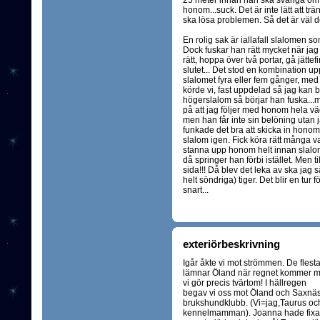
25 meter innan han ska svänga om 
honom...suck. Det är inte lätt att tr
ska lösa problemen. Så det är väl det
En rolig sak är iallafall slalomen so
Dock fuskar han rätt mycket när ja
rätt, hoppa över två portar, gå jätte
slutet... Det stod en kombination 
slalomet fyra eller fem gånger, med
körde vi, fast uppdelad så jag kan b
högerslalom så börjar han fuska...
på att jag följer med honom hela v
men han får inte sin belöning utan j
funkade det bra att skicka in honom
slalom igen. Fick köra rätt många va
stanna upp honom helt innan slalom
då springer han förbi istället. Men ti
sida!!! Då blev det leka av ska jag 
helt söndriga) tiger. Det blir en tur 
snart...
exteriörbeskrivning
Igår åkte vi mot strömmen. De flest
lämnar Öland när regnet kommer 
vi gör precis tvärtom! I hällregen
begav vi oss mot Öland och Saxnä
brukshundklubb. (Vi=jag,Taurus oc
kennelmamman). Joanna hade fixa