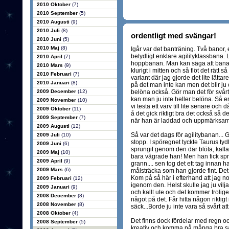
2010 Oktober
(7)
2010 September
(5)
2010 Augusti
(9)
2010 Juli
(8)
ordentligt med svängar!
2010 Juni
(5)
2010 Maj
(8)
Igår var det banträning. Två banor,
betydligt enklare agilityklassbana
2010 April
(7)
hoppbanan. Man kan säga att banan s
2010 Mars
(9)
klurigt i mitten och så flöt det rätt 
2010 Februari
(7)
variant där jag gjorde det lite lättar
2010 Januari
(8)
på det man inte kan men det blir ju
2009 December
(12)
belöna också. Gör man det för svår
kan man ju inte heller belöna. Så en 
2009 November
(10)
vi testa ett varv till lite senare och
2009 Oktober
(11)
å det gick riktigt bra det också så det
2009 September
(7)
när han är laddad och uppmärksam
2009 Augusti
(12)
Så var det dags för agilitybanan... G
2009 Juli
(10)
stopp. I spöregnet tyckte Taurus tydl
2009 Juni
(6)
sprungit genom den där blöta, kalla
2009 Maj
(10)
bara vägrade han! Men han fick spri
2009 April
(9)
grann.... sen tog det ett tag innan 
2009 Mars
(6)
målsträcka som han gjorde fint. Det 
Kom på så här i efterhand att jag 
2009 Februari
(12)
igenom den. Helst skulle jag ju vilj
2009 Januari
(9)
och kallt ute och det kommer troligen
2008 December
(8)
något på det. Får hitta någon riktig
2008 November
(8)
säck...Borde ju inte vara så svårt att 
2008 Oktober
(4)
Det finns dock fördelar med regn ock
2008 September
(5)
kreativ och komma på många bra sak