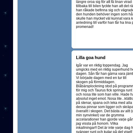
längre oroa sig för att få linan vira
tillbaka till bilen tyckte han att de
han råkade befinna sig och vägrade r
den hunden behöver ingen som hål
skulle han mycket väl kunnat vara kv
anledning till varför han får ha lin
promenad!
Lilla goa hund
Igår var en riktig toppendag. Jag
umgicks med en riktig superhund h
dagen. Sån får han gärna vara jämt
Vi började dagen med en tur till
skogen på förmiddagen.
Blåbärsplockning stod på program
för mig och Taurus fick springa runt
och nosa lite som han ville. Hade 
absolut inget emot. Nosa lite...klättr
på stenar, spana och leka med alla
dessa pinnar som ligger och skräp
överallt i skogen. Det bästa av allt (
min synvinkel) var de grymma
accelarationer han gjorde varje gå
jag vissla på honom. Vilka
inkallningar!! Det är inte varje dag 
svänger runt och kutar på det viset!