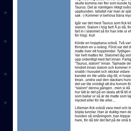
skulle komma ner fler som kunde hjä
Taurus. Det är nämligen riktigt svår
uppbunden. Iallafall när man är sjä
sak :-) Kommer vi behöva träna myc
Igår var det mest Taurus som fick kö
slalom. Slalom i hög fart! Å jo då,
fart in i slalomet så for han inte ur
för hög). Kul!
Körde en hoppbana också. Två varv f
förrutom en u-sväng. Först var det 
matte över ett hopphinder. Tydligen 
Var helt mattes fel. Slalomet låg sis
upp ordentligt med fart innan. Farligt,
"Taurus, slalom" innan. Tajmade det
hindret innan slalom och kommer m
snabb i huvudet och skickar vidare
kanske en lite udda väg dit, vi hopp
trean...undra vad den stackars hund
det var lite onödigt att dra honom 
"slalom" denna gången...men si då b
hur lätt är det på en skala att få til
som ballar ur så är de matte som taj
mycket eller för lite eller....
Lilleman fick också vara med och lek
böjda tunnlar. Han är duktig men det 
hunden så småningom..han trippar 
hare, för då blir det fart på de små 