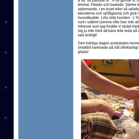
å sa "dit paddlar vi". Å så gjorde vi,
timmar. Fikade och badade. Sämre ka
spännande, i en kvart eller så iallafa
kanoterna och sjöfåglarna och gick 
huvudkudde. Lilla söta hunden :-) 
runt i vattnet (simma ville han inte al
intresse som jag trodde vi slutat med
sig ju inte med att bara leta reda på
vad äckligt!
Den härliga dagen avslutades hemma
smakbit hamnade på nåt oförklarligt
glada!