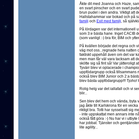
Åkte dit med Joanna och Haze, samt 
en svart pinscher och en svart pud
brun pudel i den andra. Viktigt att 
Hallstahammar var bokad och på
familj
och
Exit med familj
, så självk
På lördagen var det internationell 
som 3:e bästa hane. Inget CACIB de
(som vanligt :-) bra för, BIM och ytter
På kvällen började det regna och vi 
väg mot oss...regnade hela natten 
faktiskt uppehåll även om det var kal
men man får väl vara tacksam att de
skötte sig så fint så! Var jätteroligt a
Tyvärr blev vi oplacerade i champio
uppfödargrupp också tillsammans
också blev BIM Junior och 2:a bästa
blev bästa uppfödargrupp!!! Tjoho! 
Rolig helg var det iallafall och vi s
blir...
Sen blev det hem och vända, byta
jag åkte till Karlskrona för en vecka 
riktigt bra. Totti har sysselsatt sig
- inte uppskattat men annars inte nå
också fått göra :-) Nu har vi i utby
har jobbat. Tjänster och gentjänster
lite agility...