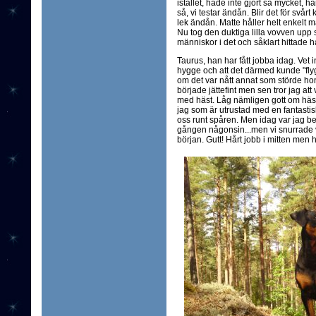
istället, hade inte gjort så mycket, h
så, vi testar ändån. Blir det för svår
lek ändån. Matte håller helt enkelt ma
Nu tog den duktiga lilla vovven upp sit
människor i det och såklart hittade ha
Taurus, han har fått jobba idag. Vet i
hygge och att det därmed kunde "flyga
om det var nått annat som störde ho
började jättefint men sen tror jag att v
med häst. Låg nämligen gott om hästski
jag som är utrustad med en fantastisk
oss runt spåren. Men idag var jag ber
gången någonsin...men vi snurrade vi
början. Gutt! Hårt jobb i mitten men han