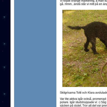
Vi följde orange markering, å man kan 
gå. Hmm...ändå står vi mitt på en äng
Skitgrisarna Totti och Klara avsluta
Var lite aktiva igår också, promenad n
polare. Igår studshoppade vi :-) Såg 
säcken på slutet. Tror att det var pr