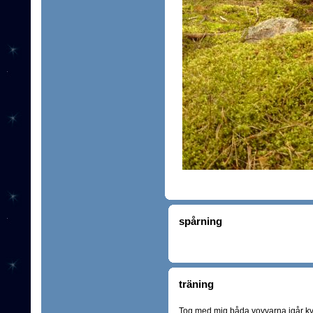
spårning
träning
Tog med mig båda vovvarna igår kväll