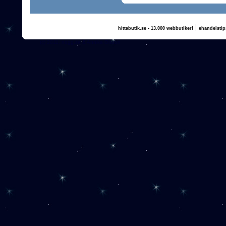
|
hittabutik.se - 13.000 webbutiker!
ehandelstip
(c) 2011, nogg.se & Annika Olsson