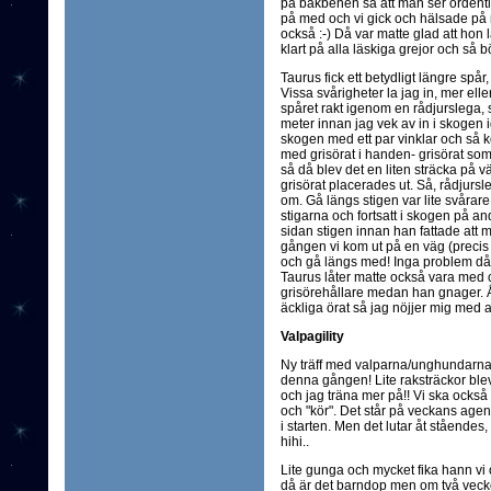
på bakbenen så att man ser ordentlig
på med och vi gick och hälsade på rot
också :-) Då var matte glad att hon l
klart på alla läskiga grejor och så b
Taurus fick ett betydligt längre spå
Vissa svårigheter la jag in, mer eller
spåret rakt igenom en rådjurslega, s
meter innan jag vek av in i skogen 
skogen med ett par vinklar och så 
med grisörat i handen- grisörat som
så då blev det en liten sträcka på v
grisörat placerades ut. Så, rådjursl
om. Gå längs stigen var lite svårare, 
stigarna och fortsatt i skogen på a
sidan stigen innan han fattade att 
gången vi kom ut på en väg (precis p
och gå längs med! Inga problem då i
Taurus låter matte också vara med 
grisörehållare medan han gnager. Å j
äckliga örat så jag nöjjer mig med att
Valpagility
Ny träff med valparna/unghundarna. K
denna gången! Lite raksträckor blev
och jag träna mer på!! Vi ska också 
och "kör". Det står på veckans age
i starten. Men det lutar åt stående
hihi..
Lite gunga och mycket fika hann vi 
då är det barndop men om två vecko