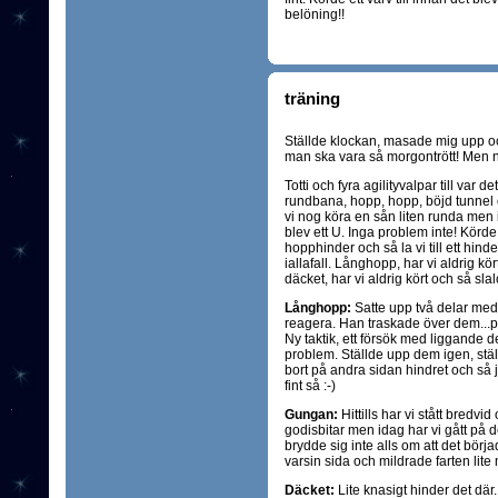
belöning!!
träning
Ställde klockan, masade mig upp och 
man ska vara så morgontrött! Men när
Totti och fyra agilityvalpar till var d
rundbana, hopp, hopp, böjd tunnel 
vi nog köra en sån liten runda men i
blev ett U. Inga problem inte! Körd
hopphinder och så la vi till ett hind
iallafall. Långhopp, har vi aldrig kö
däcket, har vi aldrig kört och så slal
Långhopp:
Satte upp två delar med 
reagera. Han traskade över dem...p
Ny taktik, ett försök med liggande de
problem. Ställde upp dem igen, stä
bort på andra sidan hindret och så
fint så :-)
Gungan:
Hittills har vi stått bredv
godisbitar men idag har vi gått på 
brydde sig inte alls om att det börja
varsin sida och mildrade farten lite
Däcket:
Lite knasigt hinder det där