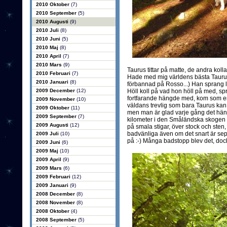
2010 Oktober
(7)
2010 September
(5)
2010 Augusti
(9)
2010 Juli
(8)
2010 Juni
(5)
2010 Maj
(8)
2010 April
(7)
2010 Mars
(9)
Taurus tittar på matte, de andra koll
2010 Februari
(7)
Hade med mig världens bästa Taurus i
2010 Januari
(8)
förbannad på Rosso...) Han sprang 
2009 December
(12)
Höll koll på vad hon höll på med, spr
fortfarande hängde med, kom som en 
2009 November
(10)
väldans trevlig som bara Taurus kan 
2009 Oktober
(11)
men man är glad varje gång det hände
2009 September
(7)
kilometer i den Småländska skogen 
2009 Augusti
(12)
på smala stigar, över stock och sten,
badvänliga även om det snart är sep
2009 Juli
(10)
på :-) Många badstopp blev det, dock
2009 Juni
(6)
2009 Maj
(10)
2009 April
(9)
2009 Mars
(6)
2009 Februari
(12)
2009 Januari
(9)
2008 December
(8)
2008 November
(8)
2008 Oktober
(4)
2008 September
(5)