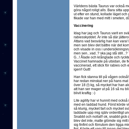
Världens bästa Taurus var också med
göra något roligt alls. Bara sitta u
ut efter en stund, kollade läget och g
fikade var han med mitt i smeten, d
Vaccinering
Idag har jag och Taurus varit en svän
rabiesskyddet. Är inte så där jättero
Attans vad besvärlig han kan vara! 
men sen blev det bättre när det k
och visade in oss i undersökningsr
men sen...vad..? ska jag stå still...? 
G...! Ålade och krånglade och ryckte 
Vaccinet hamnade på utsidan, de fi
vaccinerad, ett stick för rabies och et
igen!! Gutt!
Han fick stanna till på vågen också!
har redan minskat ner på hans mat fö
över 18 (!) kg, så mycket har han ald
att han ser mager ut på 16 så nu bl
blivit kraftig :-)
Lite agility har vi hunnit med också 
med en laddad hund. Först körde vi
så klurig, mycket fart och mycket sv
laddade upp mig själv ordentligt un
Snabbt och nollat!! ok, snabbt gick d
blev det inte, matte glömde sig mitt 
sig finfint och förrutom den ligga m
fint. Körde ett varv till innan det 