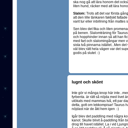
ska nog gå att lära honom det också
liten hund, räcker med att lära hon
Slalom:
Trots att det var första gån
att den lille tänkaren faktiskt fatta
varit tur eller inbillning från mattes
Sen blev det fika och liten promen
på benen. Slalomträning för Taurus.
och hopphinder innan så att han fick
med fart och slalomingångar men vi fi
sista två pinnarna istället...Men det
väl blev rätt hela vägen var det su
godis på slutet :-)
lugnt och skönt
Inte gör vi många knop här inte...men
fyrbenta. är rätt så nöjda med livet
utökats med mammas två, ett par daga
detta, gott om lekkompisar! Taurus har 
nöjdast när de åkt hem igen :-)
Igår blev det paddling med några komp
kanot. Skulle blivit å-paddling från b
drog till havet istället. La i vid Lj