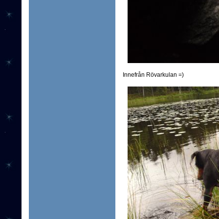
Innefrån Rövarkulan =)