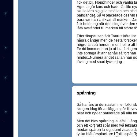
fick det bli. Hopphinder och vanlig 
Agneta går kurs och hade fått lite n
skulle lära sig gilla smällen och att d
pangandet. Så vi placerade oss vid
bara var nån cm kvar till marken. D
fick belöning när den slog över den si
låta avståndet till marken bli större f
Efter fikapausen fick Taurus köra lit
några gånger men de flesta försöken gjo
högre fart på honom, men hellre att h
för då kommer han ju ut lika fort igen
inte springa åt annat håll så fort han f
hinder...Numera är det sällan han gö
tävling med snart tycker jag...
spårning
Så här års är det nästan mer folk i sk
skogen idag för att lägga spår till v
bilar och cyklar parkerade på alla möj
Men det blev spårning iallafall. Långt
och ett kort rakt spår med två leksak
medan spåren la sig, dumt visade det 
tyska blåbärsplockare i Tottis spår. T