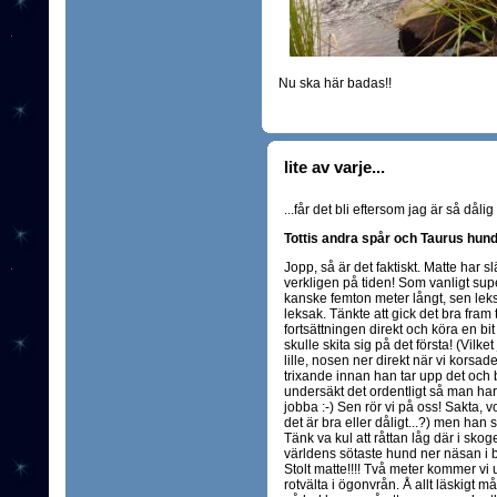
Nu ska här badas!!
lite av varje...
...får det bli eftersom jag är så dåli
Tottis andra spår och Taurus hundr
Jopp, så är det faktiskt. Matte har 
verkligen på tiden! Som vanligt superd
kanske femton meter långt, sen leksa
leksak. Tänkte att gick det bra fram
fortsättningen direkt och köra en bit ti
skulle skita sig på det första! (Vilke
lille, nosen ner direkt när vi korsad
trixande innan han tar upp det och bö
undersäkt det ordentligt så man har 
jobba :-) Sen rör vi på oss! Sakta, 
det är bra eller dåligt...?) men han sp
Tänk va kul att råttan låg där i sko
världens sötaste hund ner näsan i 
Stolt matte!!!! Två meter kommer vi 
rotvälta i ögonvrån. Å allt läskigt 