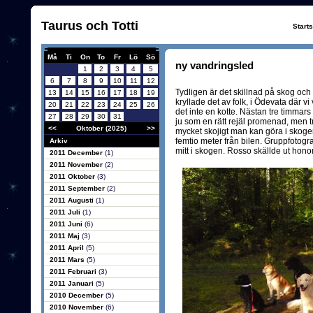
Taurus och Totti
Start
Må
Ti
On
To
Fr
Lö
Sö
ny vandringsled
1
2
3
4
5
6
7
8
9
10
11
12
Tydligen är det skillnad på skog och s
13
14
15
16
17
18
19
kryllade det av folk, i Ödevata där vi
20
21
22
23
24
25
26
det inte en kotte. Nästan tre timmar
27
28
29
30
31
ju som en rätt rejäl promenad, men tro
<<
Oktober (2025)
>>
mycket skojigt man kan göra i skogen 
femtio meter från bilen. Gruppfotog
Arkiv
mitt i skogen. Rosso skällde ut honom
2011 December
(1)
2011 November
(2)
2011 Oktober
(3)
2011 September
(2)
2011 Augusti
(1)
2011 Juli
(1)
2011 Juni
(6)
2011 Maj
(3)
2011 April
(5)
2011 Mars
(5)
2011 Februari
(3)
2011 Januari
(5)
2010 December
(5)
2010 November
(6)