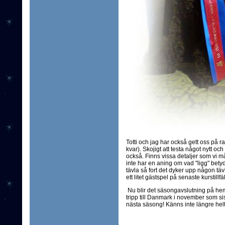
Totti och jag har också gett oss på ra
kvar). Skojigt att testa något nytt oc
också. Finns vissa detaljer som vi må
inte har en aning om vad "ligg" bety
tävla så fort det dyker upp någon tä
ett litet gästspel på senaste kurstillf
Nu blir det säsongavslutning på hem
tripp till Danmark i november som sis
nästa säsong! Känns inte längre helt o