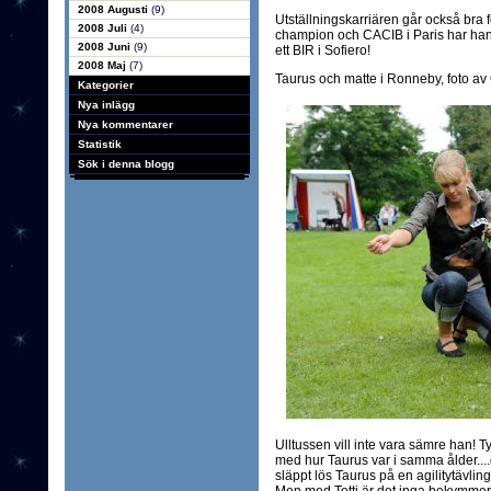
2008 Augusti
(9)
Utställningskarriären går också bra f
2008 Juli
(4)
champion och CACIB i Paris har han 
2008 Juni
(9)
ett BIR i Sofiero!
2008 Maj
(7)
Taurus och matte i Ronneby, foto a
Kategorier
Nya inlägg
Nya kommentarer
Statistik
Sök i denna blogg
Ulltussen vill inte vara sämre han! Tyck
med hur Taurus var i samma ålder....d
släppt lös Taurus på en agilitytävling 