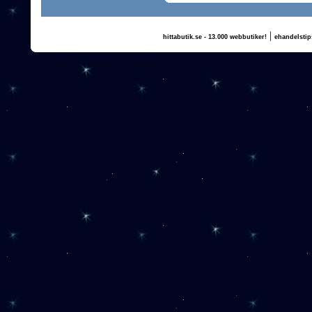
|
hittabutik.se - 13.000 webbutiker!
ehandelstip
(c) 2011, nogg.se & Annika Olsson