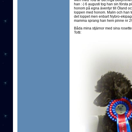
Men med Totti är det inga bekymmer, 
han :-) 6 augusti tog han sin första p
honom på egna äventyr till Öland 
loppen med honom. Malin och han tog 
det loppet men enbart Nybro-ekipage
mamma sprang han hem pinne nr 2!!! M
Båda mina stjärnor med sina rosetter 
Totti: