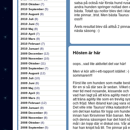
satsa på också när första hund rus
2010 Oktober
(7)
andra hunden springer nollad den 
2010 September
(5)
bästa. Totalt sju nollor blev det i kl
2010 Augusti
(9)
inte pinnar...trist. Men bästa Taurus 
oss!!!
2010 Juli
(8)
2010 Juni
(5)
Årets resultat blev då alltså 2 pinna
2010 Maj
(8)
nästa säsong :-)
2010 April
(7)
2010 Mars
(9)
2010 Februari
(7)
2010 Januari
(8)
Hösten är här
2009 December
(12)
2009 November
(10)
2009 Oktober
(11)
oops...vad lite aktivitet det var här!
2009 September
(7)
Men vi kör allt-i-ett-rapport istället
2009 Augusti
(12)
sommaren!!!
2009 Juli
(10)
Först lite om hunden som matte bestä
2009 Juni
(6)
för en si så där sex år sedan. Vilke
2009 Maj
(10)
mer tid med nosande, kissande och
2009 April
(9)
vad han lagt på att köra agility med
2009 Mars
(6)
att träna agility lite som en trevlig s
2009 Februari
(12)
och fröjd. Men ibland kan jag vara vä
Det ville inte Taurus! Vilka katastrof-l
2009 Januari
(9)
om det kan kallas för lopp om hunden
2008 December
(8)
innan han försvinner från banan. Men
2008 November
(8)
och denna säsongen har det hänt någo
2008 Oktober
(4)
mål i än lopp där vi diskat oss. Vår a
har han knipit två till. Tre pinnar på e
2008 September
(5)