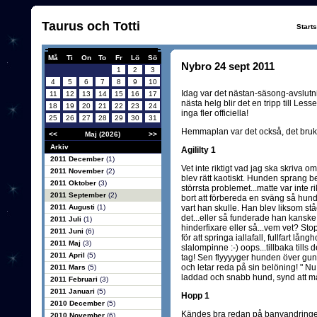
Taurus och Totti
Start
Må
Ti
On
To
Fr
Lö
Sö
Nybro 24 sept 2011
1
2
3
4
5
6
7
8
9
10
Idag var det nästan-säsong-avslutning
11
12
13
14
15
16
17
nästa helg blir det en tripp till Le
18
19
20
21
22
23
24
inga fler officiella!
25
26
27
28
29
30
31
Hemmaplan var det också, det brukar
<<
Maj (2026)
>>
Arkiv
Agililty 1
2011 December
(1)
Vet inte riktigt vad jag ska skriva o
2011 November
(2)
blev rätt kaotiskt. Hunden sprang b
2011 Oktober
(3)
störrsta problemet...matte var inte
2011 September
(2)
bort att förbereda en sväng så hund
2011 Augusti
(1)
vart han skulle. Han blev liksom s
det...eller så funderade han kanske
2011 Juli
(1)
hinderfixare eller så...vem vet? Stop
2011 Juni
(6)
för att springa iallafall, fullfart lån
2011 Maj
(3)
slalompinne :-) oops...tillbaka tills d
2011 April
(5)
tag! Sen flyyyyger hunden över gunga
och letar reda på sin belöning! " Nu
2011 Mars
(5)
laddad och snabb hund, synd att mat
2011 Februari
(3)
2011 Januari
(5)
Hopp 1
2010 December
(5)
Kändes bra redan på banvandringen
2010 November
(6)