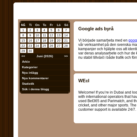
Må
Ti
On
To
Fr
Lö
Sö
Google ads byrå
1
2
3
4
5
6
7
8
9
10
11
12
13
14
Vi började samarbeta med en
goog
15
16
17
18
19
20
21
vår verksamhet på den svenska mar
22
23
24
25
26
27
28
kampanjer och hjälpte oss att identi
29
30
var deras analysarbete och hur de 
<<
Juni (2026)
>>
nu stabil tillväxt i både trafik och för
Arkiv
Kategorier
Nya inlägg
Nya kommentarer
WEcl
Statistik
Sök i denna blogg
Welcome! If you’re in Dubai and lo
with international operators that hav
used Bet365 and Parimatch, and they
cricket, and other major sports. The 
customer support is available 24/7.