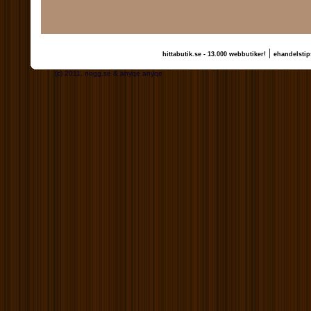
|
hittabutik.se - 13.000 webbutiker!
ehandelstip
(c) 2011, nogg.se & anyqe anyqe