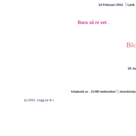
|
14 Februari 2011
Länk
Bara så ni vet .
Bl
29 Ja
|
hittabutik.se - 13.000 webbutiker!
ehandelstip
(c) 2011, nogg.se & c