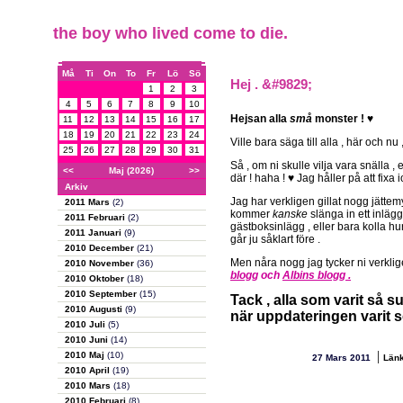
the boy who lived come to die.
Må
Ti
On
To
Fr
Lö
Sö
Hej . &#9829;
1
2
3
4
5
6
7
8
9
10
Hejsan alla
små
monster ! ♥
11
12
13
14
15
16
17
18
19
20
21
22
23
24
Ville bara säga till alla , här och nu
25
26
27
28
29
30
31
Så , om ni skulle vilja vara snälla , el
<<
Maj (2026)
>>
där ! haha ! ♥ Jag håller på att fixa 
Arkiv
Jag har verkligen gillat nogg jättemy
2011 Mars
(2)
kommer
kanske
slänga in ett inlägg
2011 Februari
(2)
gästboksinlägg , eller bara kolla 
2011 Januari
(9)
går ju såklart före .
2010 December
(21)
Men nåra nogg jag tycker ni verklige
2010 November
(36)
blogg
och
Albins blogg .
2010 Oktober
(18)
2010 September
(15)
Tack , alla som varit så s
2010 Augusti
(9)
när uppdateringen varit s
2010 Juli
(5)
2010 Juni
(14)
|
2010 Maj
(10)
27 Mars 2011
Län
2010 April
(19)
2010 Mars
(18)
2010 Februari
(8)