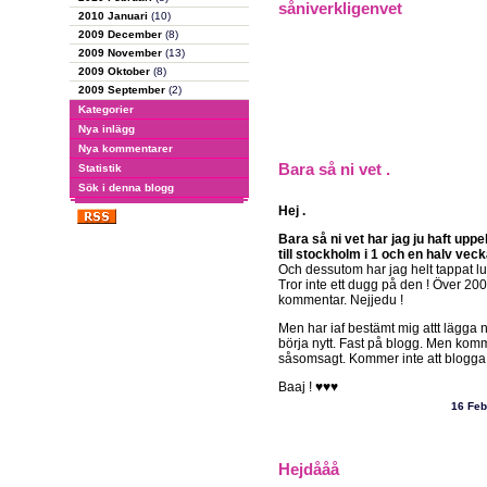
såniverkligenvet
2010 Januari
(10)
2009 December
(8)
2009 November
(13)
2009 Oktober
(8)
2009 September
(2)
Kategorier
Nya inlägg
Nya kommentarer
Bara så ni vet .
Statistik
Sök i denna blogg
Hej .
Bara så ni vet har jag ju haft upp
till stockholm i 1 och en halv vecka
Och dessutom har jag helt tappat lu
Tror inte ett dugg på den ! Över 2
kommentar. Nejjedu !
Men har iaf bestämt mig attt lägga
börja nytt. Fast på blogg. Men komme
såsomsagt. Kommer inte att blogga me
Baaj ! ♥♥♥
16 Feb
Hejdååå