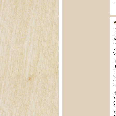
h
M
I
h
M
t
v
v
H
l
h
d
4
a
H
k
g
h
k