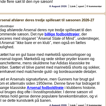
inde flere sæt til den nye sæson!
|
|
|
8 Augusti 2026
Länk
sport
0 kommentar
rsenal afslører deres tredje spillesæt til sæsonen 2026-27
odboldtrøjer
 dag afslørede Arsenal deres nye tredje spillesæt til den
ommende sæson. Det nye
billige fodboldtrøjer
, der
anceres med sloganet "Arsenal State of Mind", understreger,
t Arsenal "ikke bare er en klub", men også en fælles
ulighed.
ættet har en gul base med mørkeblå sponsorlogoer og
rsenal-logoet. Mørkeblå og røde striber pryder kraven og
anchetterne, mens skuldrene har Adidas klassiske tre
triber. Sættet vil blive parret med marineblå shorts og sokker,
remhævet med matchende guld- og bordeauxrøde detaljer.
ød er Arsenals signaturfarve, men Gunners har brugt gul
om et alternativ siden 1950erne. Denne farve har bidraget til
ange klassiske
Arsenal fodboldtrøje
i klubbens historie.
ul bruges dog ofte i livsstilsprodukter. I denne sæson vil
rtetas hold gense denne populære farvekombination, og vi
il se dette kunstværk på banen.
|
|
|
4 Augusti 2026
Länk
sport
0 kommentar