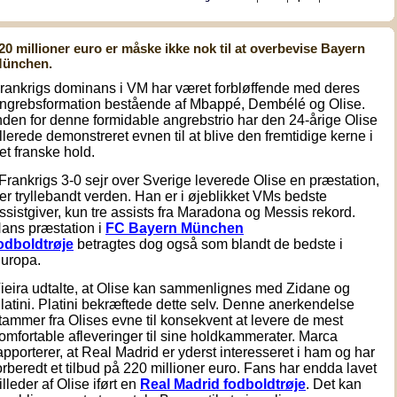
20 millioner euro er måske ikke nok til at overbevise Bayern
ünchen.
rankrigs dominans i VM har været forbløffende med deres
ngrebsformation bestående af Mbappé, Dembélé og Olise.
nden for denne formidable angrebstrio har den 24-årige Olise
llerede demonstreret evnen til at blive den fremtidige kerne i
et franske hold.
 Frankrigs 3-0 sejr over Sverige leverede Olise en præstation,
er tryllebandt verden. Han er i øjeblikket VMs bedste
ssistgiver, kun tre assists fra Maradona og Messis rekord.
ans præstation i
FC Bayern München
odboldtrøje
betragtes dog også som blandt de bedste i
uropa.
ieira udtalte, at Olise kan sammenlignes med Zidane og
latini. Platini bekræftede dette selv. Denne anerkendelse
tammer fra Olises evne til konsekvent at levere de mest
omfortable afleveringer til sine holdkammerater. Marca
apporterer, at Real Madrid er yderst interesseret i ham og har
orberedt et tilbud på 220 millioner euro. Fans har endda lavet
illeder af Olise iført en
Real Madrid fodboldtrøje
. Det kan