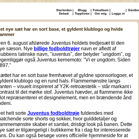
Startsidan
|
Blogg
|
Fotoalbum
|
|
Gästbo
Debatt
|
Topplistor
|
Om mig
|
Logga in
et nye sæt har en sort base, et gyldent klublogo og hvide
lammer
en 6. august afslørede Juventus holdets tredjesæt til den
ye sæson.
N
ye
billige fodboldtrøjer
navn er afledt af
lubbens latinske navn, "iuventus", der betyder "ungdom", og
egemliggør også Juventus kernemoto: "Vi er ungdom. Siden
897."
ættet har en sort base fremhævet af gyldne sponsorlogoer, et
yldent klublogo og en rund hals. Flammemønstre langs
anten – visuelt inspireret af Y2K-retroæstetik – står markant i
ontrast til det mørke stof. Juventus hævder, at flammerne ikke
lot repræsenterer et designelement, men en brændende ånd
ndeni.
et helt sorte
Juventus fodboldtrøje
fuldendes med
atchende sorte shorts og sokker, hvor gulddetaljer og
lammemønstre skaber et samlet, dristigt look på banen. Dette
ye sæt er tilgængeligt i butikkerne fra i dag for interesserede
ans. Du kan også besøge vores officielle hjemmeside for at