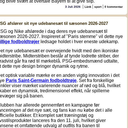
og blive svært at overtale Bayern til at give slip.
|
|
|
3 Juli 2026
Länk
sport
0 kommentar
SG afslører sit nye udebanesæt til sæsonen 2026-2027
SG og Nike afslørede i dag deres nye udebanesæt til
æsonen 2026-2027. Inspireret af "Paris stemme" vil dette nye
illige fodboldtrøjer
ledsage holdet i hver eneste udekamp.
et nye udebanesæt er overvejende hvidt med den ikoniske
idterstribe. Midterstriben består af tynde lodrette striber, der
radvist går fra rød til mørkeblå. PSG-embedsmænd udtalte,
t dette nye design bringer dynamik og rytme.
et optisk variable mærke er en anden vigtig innovation i det
ye
Paris Saint-Germain fodboldtrøje
. Set fra forskellige
inkler viser mærket varierende nuancer af rød og blå, hvilket
kaber en dynamisk, tredimensionel effekt, når spillerne
evæger sig på banen.
lubben har allerede gennemført en kampagne før
anceringen af det nye sæt, og fans kan nu købe det i alle
fficielle butikker. Et komplet sæt træningstøj og
ivsstilsprodukter lanceres fra den 11. juli, hvilket giver
ansene et omfattende udvalg af outfits fra banen til