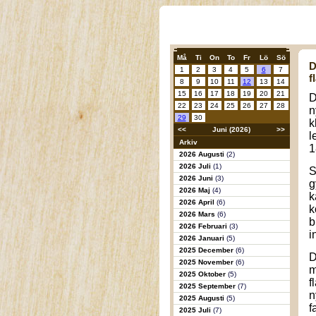
Må
Ti
On
To
Fr
Lö
Sö
D
1
2
3
4
5
6
7
f
8
9
10
11
12
13
14
15
16
17
18
19
20
21
D
22
23
24
25
26
27
28
n
29
30
k
<<
Juni (2026)
>>
l
Arkiv
1
2026 Augusti
(2)
2026 Juli
(1)
S
2026 Juni
(3)
g
2026 Maj
(4)
k
2026 April
(6)
k
2026 Mars
(6)
b
2026 Februari
(3)
i
2026 Januari
(5)
2025 December
(6)
D
2025 November
(6)
m
2025 Oktober
(5)
f
2025 September
(7)
n
2025 Augusti
(5)
f
2025 Juli
(7)