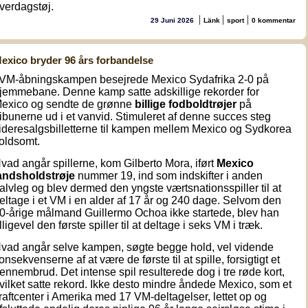
verdagstøj.
|
|
|
29 Juni 2026
Länk
sport
0 kommentar
exico bryder 96 års forbandelse
 VM-åbningskampen besejrede Mexico Sydafrika 2-0 på
jemmebane. Denne kamp satte adskillige rekorder for
exico og sendte de grønne
billige fodboldtrøjer
på
ribunerne ud i et vanvid. Stimuleret af denne succes steg
ideresalgsbilletterne til kampen mellem Mexico og Sydkorea
oldsomt.
vad angår spillerne, kom Gilberto Mora, iført
Mexico
andsholdstrøje
nummer 19, ind som indskifter i anden
alvleg og blev dermed den yngste værtsnationsspiller til at
eltage i et VM i en alder af 17 år og 240 dage. Selvom den
0-årige målmand Guillermo Ochoa ikke startede, blev han
lligevel den første spiller til at deltage i seks VM i træk.
vad angår selve kampen, søgte begge hold, vel vidende
onsekvenserne af at være de første til at spille, forsigtigt et
ennembrud. Det intense spil resulterede dog i tre røde kort,
vilket satte rekord. Ikke desto mindre åndede Mexico, som et
raftcenter i Amerika med 17 VM-deltagelser, lettet op og