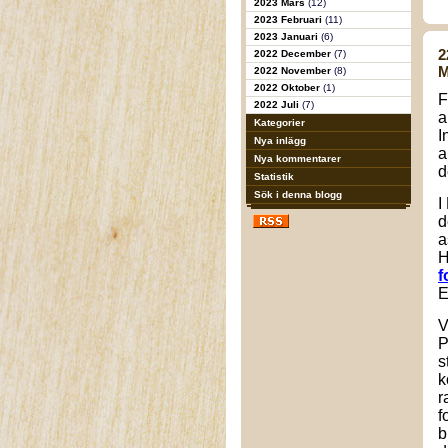
2023 Mars
(12)
2023 Februari
(11)
2023 Januari
(6)
2
2022 December
(7)
M
2022 November
(8)
2022 Oktober
(1)
F
2022 Juli
(7)
a
Kategorier
I
Nya inlägg
a
Nya kommentarer
d
Statistik
Sök i denna blogg
I
d
a
H
f
E
V
P
s
k
r
f
b