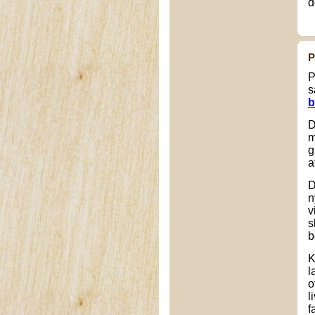
d
P
P
s
b
D
m
g
a
D
n
v
s
b
K
l
o
l
f