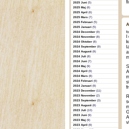
f
2025 Juni
(5)
2025 Maj
(6)
2025 April
(6)
2025 Mars
(7)
2025 Februari
(5)
A
2025 Januari
(5)
f
2024 December
(9)
I
2024 November
(8)
k
2024 Oktober
(8)
l
2024 September
(9)
a
2024 Augusti
(9)
2024 Juli
(8)
m
2024 Juni
(7)
S
2024 Maj
(9)
A
2024 April
(9)
2024 Mars
(8)
m
2024 Februari
(6)
s
2024 Januari
(9)
f
2023 December
(11)
2023 November
(2)
R
2023 September
(3)
s
2023 Augusti
(8)
m
2023 Juli
(10)
G
2023 Juni
(9)
A
2023 Maj
(9)
v
2023 April
(9)